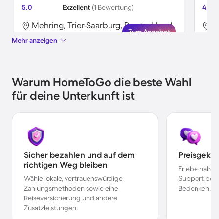
5.0
Exzellent
(1 Bewertung)
4.3
Mehring, Trier-Saarburg, Deutschland
M
Zum Angebot
Mehr anzeigen
Warum HomeToGo die beste Wahl
für deine Unterkunft ist
Sicher bezahlen und auf dem
Preisgekr
richtigen Weg bleiben
Erlebe nahtl
Wähle lokale, vertrauenswürdige
Support bei 
Zahlungsmethoden sowie eine
Bedenken.
Reiseversicherung und andere
Zusatzleistungen.