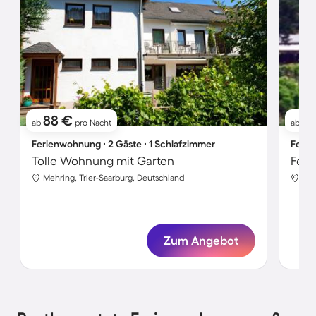
88 €
1
ab
pro Nacht
ab
Ferienwohnung ∙ 2 Gäste ∙ 1 Schlafzimmer
Ferie
Tolle Wohnung mit Garten
Mehring, Trier-Saarburg, Deutschland
Meh
Zum Angebot