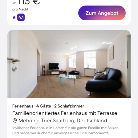
113 €
ab
pro Nacht
Zum Angebot
4.1
Ferienhaus ∙ 4 Gäste ∙ 2 Schlafzimmer
Familienorientiertes Ferienhaus mit Terrasse
Mehring, Trier-Saarburg, Deutschland
Idyllisches Ferienhaus in Lörsch für die ganze Familie mit Balkon
und moderner Küche für unvergessliche Urlaubsmomente