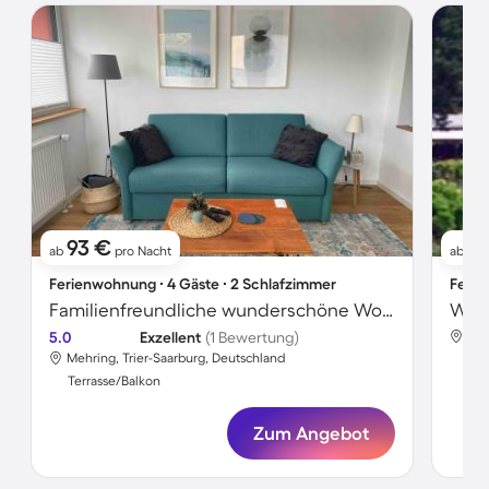
93 €
1
ab
pro Nacht
ab
Ferienwohnung ∙ 4 Gäste ∙ 2 Schlafzimmer
Ferie
Familienfreundliche wunderschöne Wohnung mit Terrasse und Garten | Bergblick
Wohn
5.0
Exzellent
(1 Bewertung)
Meh
Mehring, Trier-Saarburg, Deutschland
Ter
Terrasse/Balkon
Zum Angebot