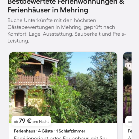
Bestbewertete Ferienwohnungen &
Ferienhäuser in Mehring
Buche Unterkünfte mit den höchsten
Gästebewertungen in Mehring, geprüft nach
Komfort, Lage, Ausstattung, Sauberkeit und Preis-
Leistung.
79 €
6
ab
pro Nacht
ab
Ferienhaus ∙ 4 Gäste ∙ 1 Schlafzimmer
Ferie
Familienorientiertes Ferienhaus mit Sauna, Grill und Garten
Apar