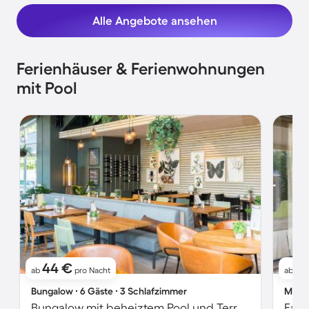
Alle Angebote ansehen
Ferienhäuser & Ferienwohnungen
mit Pool
44 €
8
ab
pro Nacht
ab
Bungalow ∙ 6 Gäste ∙ 3 Schlafzimmer
Mobil
Bungalow mit beheiztem Pool und Terrasse