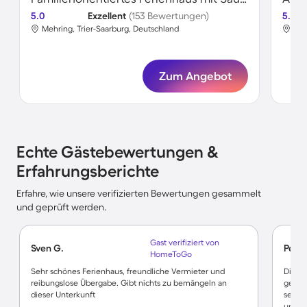
5.0
Exzellent
(153 Bewertungen)
5.0
Mehring, Trier-Saarburg, Deutschland
Meh
Zum Angebot
Echte Gästebewertungen &
Erfahrungsberichte
Erfahre, wie unsere verifizierten Bewertungen gesammelt
und geprüft werden.
Gast verifiziert von
Sven G.
Peter
HomeToGo
Sehr schönes Ferienhaus, freundliche Vermieter und
Die Z
reibungslose Übergabe. Gibt nichts zu bemängeln an
gemüt
dieser Unterkunft
sehrg
unter