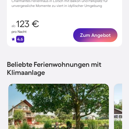
Charmantes Ferienhaus in Lörsch mit Balkon und Parkplatz für
unvergessliche Momente zu viert in idyllischer Umgebung
123 €
ab
pro Nacht
Zum Angebot
4.6
Beliebte Ferienwohnungen mit
Klimaanlage