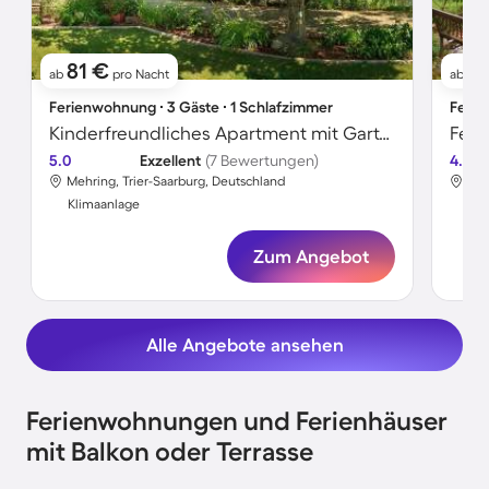
81 €
4
ab
pro Nacht
ab
Ferienwohnung ∙ 3 Gäste ∙ 1 Schlafzimmer
Ferie
Kinderfreundliches Apartment mit Garten und Grill
5.0
Exzellent
(7 Bewertungen)
4.2
Mehring, Trier-Saarburg, Deutschland
Meh
Klimaanlage
Kli
Zum Angebot
Alle Angebote ansehen
Ferienwohnungen und Ferienhäuser
mit Balkon oder Terrasse