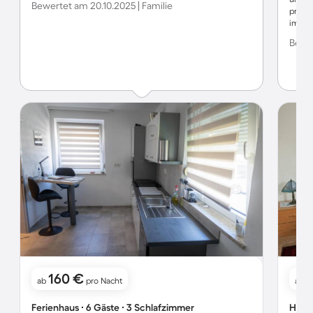
Bewertet am 20.10.2025 | Familie
prima
im Ort
der ic
Bewer
Zwieb
ist se
Gäste.
reichh
viele
160 €
ab
pro Nacht
ab
Ferienhaus ∙ 6 Gäste ∙ 3 Schlafzimmer
Hotel