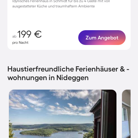
Idyllisches Ferienhaus in Schmidt für bis zu 4 Gäste mit voll
ausgestatteter Küche und traumhaftem Ambiente
199 €
ab
Zum Angebot
pro Nacht
Haustierfreundliche Ferienhäuser & -
wohnungen in Nideggen