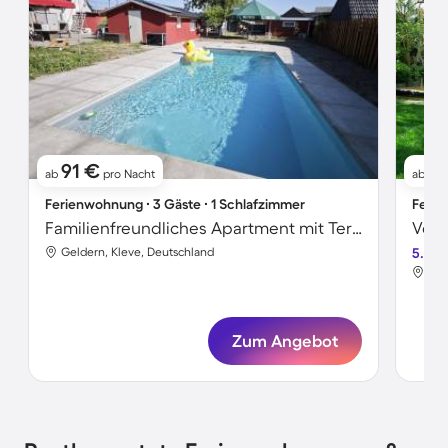
91 €
9
ab
pro Nacht
ab
Ferienwohnung ∙ 3 Gäste ∙ 1 Schlafzimmer
Ferie
Familienfreundliches Apartment mit Terrasse, Grill und Sauna | Panoramablick | Haustiere erlaubt
Voll
Geldern, Kleve, Deutschland
5.0
Gel
Zum Angebot