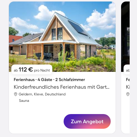
112 €
1
ab
pro Nacht
ab
Ferienhaus ∙ 4 Gäste ∙ 2 Schlafzimmer
Ferie
Kinderfreundliches Ferienhaus mit Garten, Sauna und Whirlpool | Strand in der Nähe
Geldern, Kleve, Deutschland
Gel
Sauna
Sa
Zum Angebot