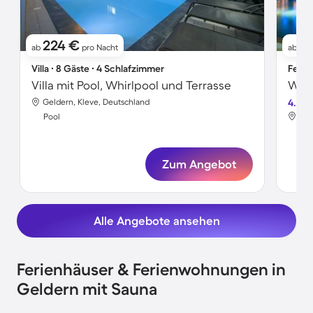
224 €
1
ab
pro Nacht
ab
Villa ∙ 8 Gäste ∙ 4 Schlafzimmer
Ferie
Villa mit Pool, Whirlpool und Terrasse
Geldern, Kleve, Deutschland
4.5
Gel
Pool
Poo
Zum Angebot
Alle Angebote ansehen
Ferienhäuser & Ferienwohnungen in
Geldern mit Sauna