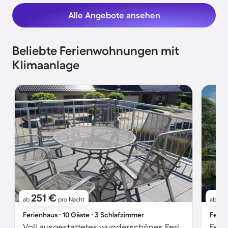
Alle Angebote ansehen
Beliebte Ferienwohnungen mit
Klimaanlage
251 €
8
ab
pro Nacht
ab
Ferienhaus ∙ 10 Gäste ∙ 3 Schlafzimmer
Ferie
Voll ausgestattetes wunderschönes Ferienhaus mit Garten
Feri