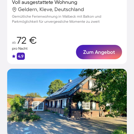
Voll ausgestattete Wohnung
Geldern, Kleve, Deutschland
Gemütliche Ferienwohnung in Walbeck mit Balkon und
Parkmöglichkeit für unvergessliche Momente zu zweit
72 €
ab
pro Nacht
Zum Angebot
4.9