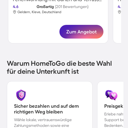
4.6
Großartig
(201 Bewertungen)
4.6
Geldern, Kleve, Deutschland
Gel
Zum Angebot
Warum HomeToGo die beste Wahl
für deine Unterkunft ist
Sicher bezahlen und auf dem
Preisgekr
richtigen Weg bleiben
Erlebe nahtl
Wähle lokale, vertrauenswürdige
Support bei 
Zahlungsmethoden sowie eine
Bedenken.