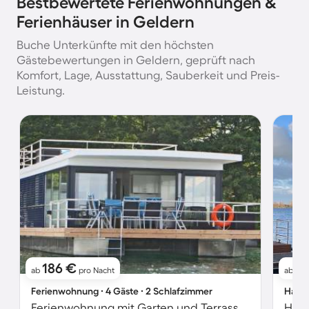
Bestbewertete Ferienwohnungen &
Ferienhäuser in Geldern
Buche Unterkünfte mit den höchsten
Gästebewertungen in Geldern, geprüft nach
Komfort, Lage, Ausstattung, Sauberkeit und Preis-
Leistung.
186 €
1
ab
pro Nacht
ab
Ferienwohnung ∙ 4 Gäste ∙ 2 Schlafzimmer
Hausb
Ferienwohnung mit Garten und Terrasse | Seeblick