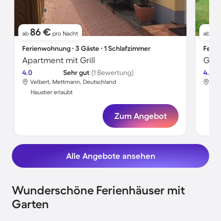
86 €
4
ab
pro Nacht
ab
Ferienwohnung ∙ 3 Gäste ∙ 1 Schlafzimmer
Ferie
Apartment mit Grill
4.0
Sehr gut
(1 Bewertung)
4.8
Velbert, Mettmann, Deutschland
Vel
Haustier erlaubt
Hau
Zum Angebot
Alle Angebote ansehen
Wunderschöne Ferienhäuser mit
Garten