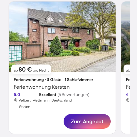
80 €
6
ab
pro Nacht
ab
Ferienwohnung ∙ 3 Gäste ∙ 1 Schlafzimmer
Ferie
Ferienwohnung Kersten
Feri
5.0
Exzellent
(5 Bewertungen)
4.4
Velbert, Mettmann, Deutschland
Vel
Garten
Gar
Zum Angebot