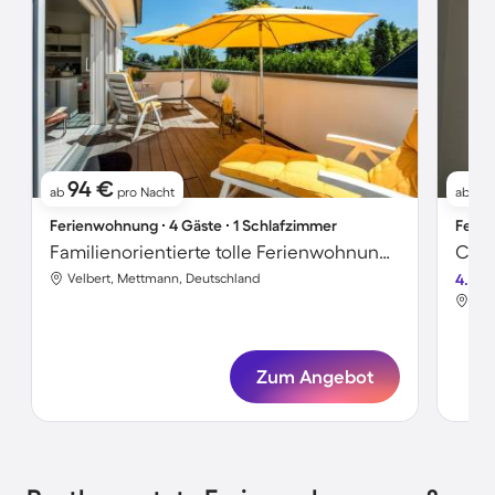
94 €
51
ab
pro Nacht
ab
Ferienwohnung ∙ 4 Gäste ∙ 1 Schlafzimmer
Ferie
Familienorientierte tolle Ferienwohnung | Panoramablick
Velbert, Mettmann, Deutschland
4.4
Vel
Zum Angebot