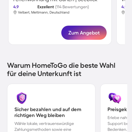
4.9
Exzellent
(114 Bewertungen)
4.9
Velbert, Mettmann, Deutschland
Vel
Zum Angebot
Warum HomeToGo die beste Wahl
für deine Unterkunft ist
Sicher bezahlen und auf dem
Preisgekr
richtigen Weg bleiben
Erlebe nahtl
Wähle lokale, vertrauenswürdige
Support bei 
Zahlungsmethoden sowie eine
Bedenken.