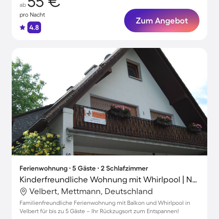
55 €
ab
pro Nacht
Zum Angebot
4.8
Ferienwohnung ∙ 5 Gäste ∙ 2 Schlafzimmer
Kinderfreundliche Wohnung mit Whirlpool | Naturblick
Velbert, Mettmann, Deutschland
Familienfreundliche Ferienwohnung mit Balkon und Whirlpool in
Velbert für bis zu 5 Gäste – Ihr Rückzugsort zum Entspannen!