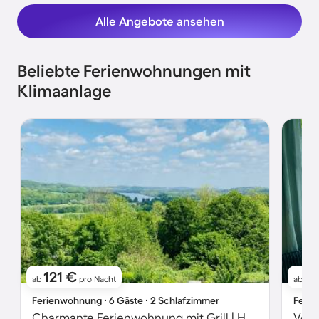
Alle Angebote ansehen
Beliebte Ferienwohnungen mit
Klimaanlage
121 €
1
ab
pro Nacht
ab
Ferienwohnung ∙ 6 Gäste ∙ 2 Schlafzimmer
Ferie
Charmante Ferienwohnung mit Grill | Hunde erlaubt