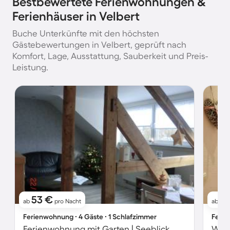
Bestbewertete Ferienwohnungen &
Ferienhäuser in Velbert
Buche Unterkünfte mit den höchsten
Gästebewertungen in Velbert, geprüft nach
Komfort, Lage, Ausstattung, Sauberkeit und Preis-
Leistung.
53 €
1
ab
pro Nacht
ab
Ferienwohnung ∙ 4 Gäste ∙ 1 Schlafzimmer
Ferie
Ferienwohnung mit Garten | Seeblick