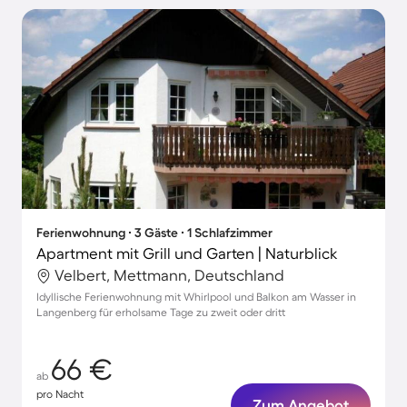
Ferienwohnung ∙ 3 Gäste ∙ 1 Schlafzimmer
Apartment mit Grill und Garten | Naturblick
Velbert, Mettmann, Deutschland
Idyllische Ferienwohnung mit Whirlpool und Balkon am Wasser in
Langenberg für erholsame Tage zu zweit oder dritt
66 €
ab
pro Nacht
Zum Angebot