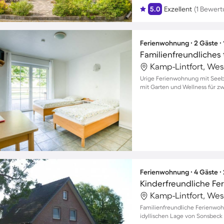
5.0
Exzellent
(1 Bewert
Ferienwohnung ∙ 2 Gäste ∙
Kamp-Lintfort, Wes
Urige Ferienwohnung mit Seebl
mit Garten und Wellness für z
Ferienwohnung ∙ 4 Gäste ∙
Kamp-Lintfort, Wes
Familienfreundliche Ferienwoh
idyllischen Lage von Sonsbeck 