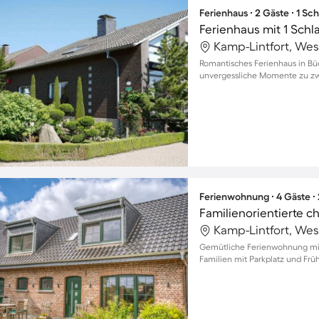
Ferienhaus ∙ 2 Gäste ∙ 1 Sc
Ferienhaus mit 1 Schl
Kamp-Lintfort, Wes
Romantisches Ferienhaus in Bü
unvergessliche Momente zu zw
Ferienwohnung ∙ 4 Gäste ∙
Kamp-Lintfort, Wes
Gemütliche Ferienwohnung mit 
Familien mit Parkplatz und Früh