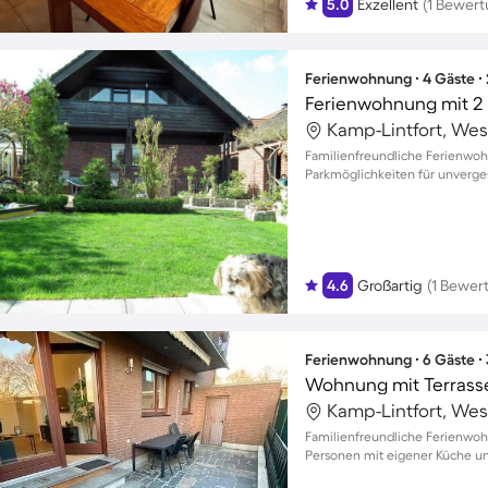
5.0
Exzellent
(1 Bewert
Ferienwohnung ∙ 4 Gäste ∙
Ferienwohnung mit 2 
Kamp-Lintfort, Wes
Familienfreundliche Ferienwoh
Parkmöglichkeiten für unverge
4.6
Großartig
(1 Bewer
Ferienwohnung ∙ 6 Gäste ∙
Wohnung mit Terrass
Kamp-Lintfort, Wes
Familienfreundliche Ferienwoh
Personen mit eigener Küche un