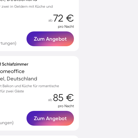
 zwei in Geldern mit Küche und
72 €
ab
pro Nacht
Zum Angebot
rtungen)
 1 Schlafzimmer
Homeoffice
el, Deutschland
 Balkon und Küche für romantische
 für zwei Gäste
85 €
ab
pro Nacht
Zum Angebot
tungen)