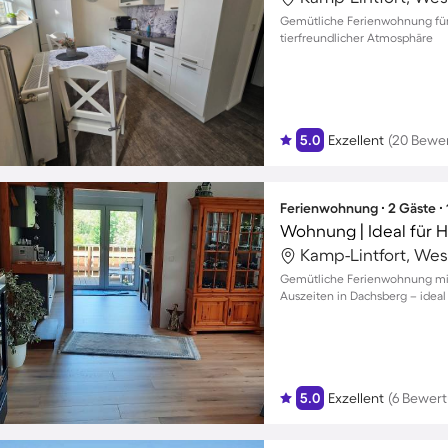
Gemütliche Ferienwohnung für
tierfreundlicher Atmosphäre
5.0
Exzellent
(20 Bewe
Ferienwohnung ∙ 2 Gäste ∙
Wohnung | Ideal für 
Kamp-Lintfort, Wes
Gemütliche Ferienwohnung mit
Auszeiten in Dachsberg – ideal
5.0
Exzellent
(6 Bewer