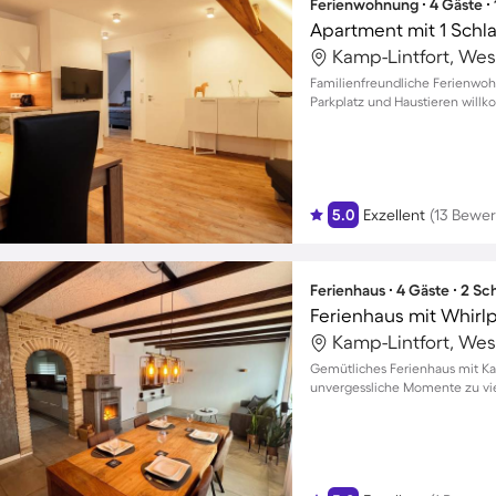
Ferienwohnung ∙ 4 Gäste ∙
Apartment mit 1 Schl
Kamp-Lintfort, Wes
Familienfreundliche Ferienwoh
Parkplatz und Haustieren wil
5.0
Exzellent
(13 Bewe
Ferienhaus ∙ 4 Gäste ∙ 2 S
Kamp-Lintfort, Wes
Gemütliches Ferienhaus mit Ka
unvergessliche Momente zu vi