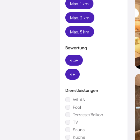
Max. 1 km
Max. 2 km
Max. 5 km
Bewertung
4,5+
4+
Dienstleistungen
WLAN
Pool
Terrasse/Balkon
TV
Sauna
Küche