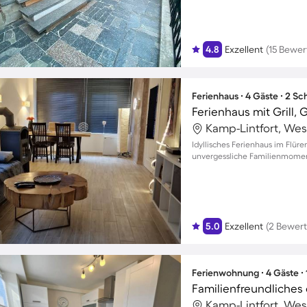
4.8
Exzellent
(15 Bewe
Ferienhaus ∙ 4 Gäste ∙ 2 S
Ferienhaus mit Grill,
Kamp-Lintfort, Wes
Idyllisches Ferienhaus im Flür
unvergessliche Familienmomen
5.0
Exzellent
(2 Bewer
Ferienwohnung ∙ 4 Gäste ∙
Kamp-Lintfort, Wes