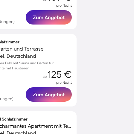
pro Nacht
Zum Angebot
rtungen)
chlafzimmer
 Garten und Terrasse
el, Deutschland
ener Feld mit Sauna und Garten für
te mit Haustieren
125 €
ab
pro Nacht
Zum Angebot
tungen)
 1 Schlafzimmer
Familienfreundliches charmantes Apartment mit Terrasse | Haustiere erlaubt
el, Deutschland