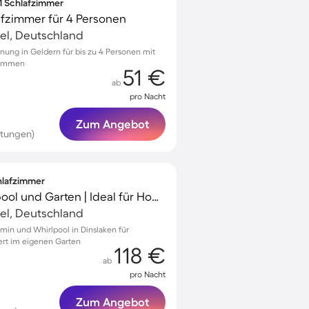
 1 Schlafzimmer
afzimmer für 4 Personen
el, Deutschland
nung in Geldern für bis zu 4 Personen mit
lkommen
51 €
ab
pro Nacht
Zum Angebot
rtungen)
chlafzimmer
Ferienhaus mit Whirlpool und Garten | Ideal für Homeoffice
el, Deutschland
min und Whirlpool in Dinslaken für
ert im eigenen Garten
118 €
ab
pro Nacht
Zum Angebot