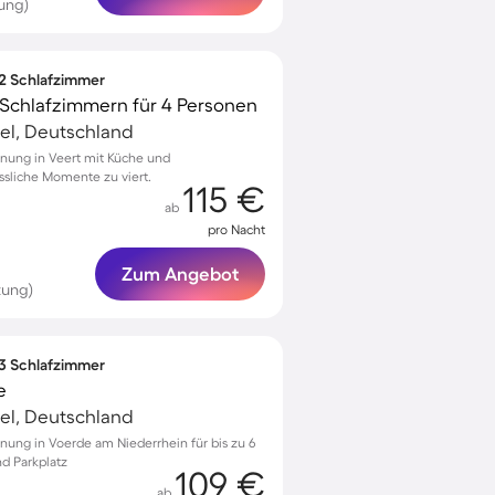
ung)
 2 Schlafzimmer
Schlafzimmern für 4 Personen
el, Deutschland
nung in Veert mit Küche und
ssliche Momente zu viert.
115 €
ab
pro Nacht
Zum Angebot
tung)
 3 Schlafzimmer
e
el, Deutschland
nung in Voerde am Niederrhein für bis zu 6
d Parkplatz
109 €
ab