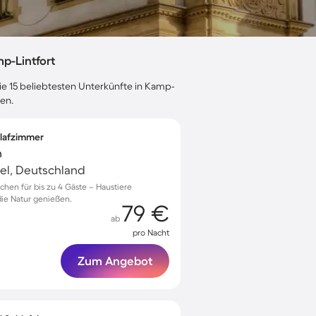
p-Lintfort
ie 15 beliebtesten Unterkünfte in Kamp-
en.
hlafzimmer
n
el, Deutschland
rchen für bis zu 4 Gäste – Haustiere
ie Natur genießen.
79 €
ab
pro Nacht
Zum Angebot