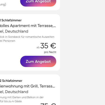
Zum Angebot
ung)
 1 Schlafzimmer
Familienfreundliches tolles Apartment mit Terrasse, Grill und Garten | Seeblick | Haustierfreundlich
el, Deutschland
ick in Sonsbeck für romantische Auszeiten
wei Personen
35 €
ab
pro Nacht
Zum Angebot
 2 Schlafzimmer
Kinderfreundliche Ferienwohnung mit Grill, Terrasse und Garten
el, Deutschland
nung mit Garten und Balkon in der
für bis zu 4 Gäste