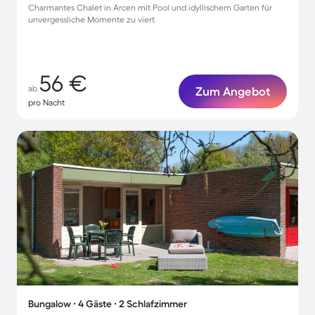
Charmantes Chalet in Arcen mit Pool und idyllischem Garten für
unvergessliche Momente zu viert
56 €
ab
Zum Angebot
pro Nacht
Bungalow ∙ 4 Gäste ∙ 2 Schlafzimmer