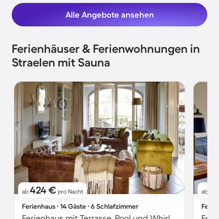
Alle Angebote ansehen
Ferienhäuser & Ferienwohnungen in
Straelen mit Sauna
424 €
3
ab
pro Nacht
ab
Ferienhaus ∙ 14 Gäste ∙ 6 Schlafzimmer
Ferie
Ferienhaus mit Terrasse, Pool und Whirlpool