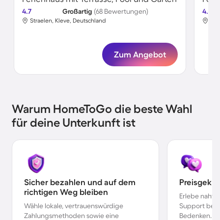
4.7
Großartig
(68 Bewertungen)
4.8
Straelen, Kleve, Deutschland
Str
Zum Angebot
Warum HomeToGo die beste Wahl
für deine Unterkunft ist
Sicher bezahlen und auf dem
Preisgekr
richtigen Weg bleiben
Erlebe nahtl
Wähle lokale, vertrauenswürdige
Support bei 
Zahlungsmethoden sowie eine
Bedenken.