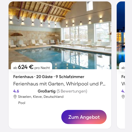
624 €
1
ab
pro Nacht
ab
Ferienhaus ∙ 20 Gäste ∙ 9 Schlafzimmer
Ferie
Ferienhaus mit Garten, Whirlpool und Pool
4.6
Großartig
(5 Bewertungen)
4.5
Straelen, Kleve, Deutschland
Str
Pool
Poo
Zum Angebot