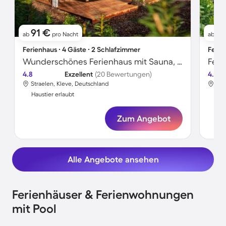
91 €
6
ab
pro Nacht
ab
Ferienhaus ∙ 4 Gäste ∙ 2 Schlafzimmer
Ferie
Wunderschönes Ferienhaus mit Sauna, Pool und Whirlpool | Haustierfreundlich
Feri
4.8
Exzellent
(20 Bewertungen)
4.0
Straelen, Kleve, Deutschland
Str
Haustier erlaubt
Hau
Zum Angebot
Alle Angebote ansehen
Ferienhäuser & Ferienwohnungen
mit Pool