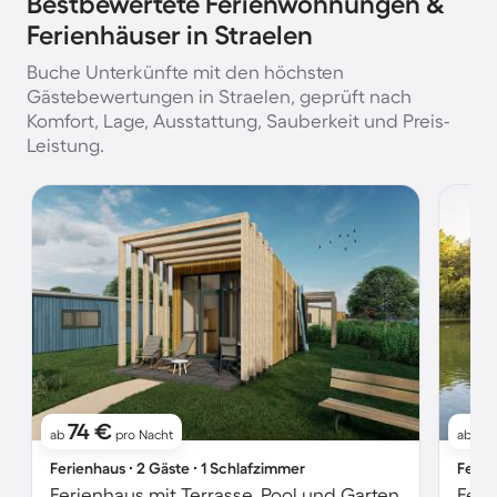
Bestbewertete Ferienwohnungen &
Ferienhäuser in Straelen
Buche Unterkünfte mit den höchsten
Gästebewertungen in Straelen, geprüft nach
Komfort, Lage, Ausstattung, Sauberkeit und Preis-
Leistung.
74 €
8
ab
pro Nacht
ab
Ferienhaus ∙ 2 Gäste ∙ 1 Schlafzimmer
Ferie
Ferienhaus mit Terrasse, Pool und Garten