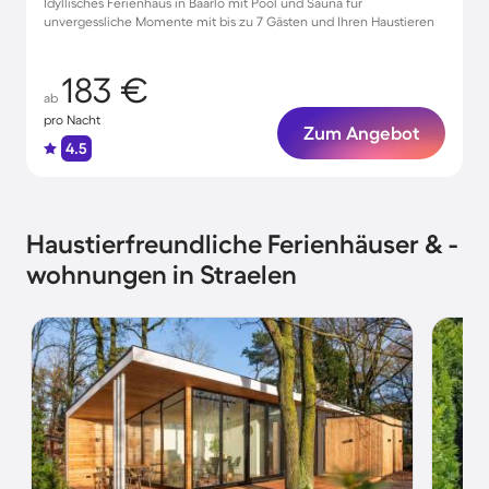
Idyllisches Ferienhaus in Baarlo mit Pool und Sauna für
unvergessliche Momente mit bis zu 7 Gästen und Ihren Haustieren
183 €
ab
pro Nacht
Zum Angebot
4.5
Haustierfreundliche Ferienhäuser & -
wohnungen in Straelen