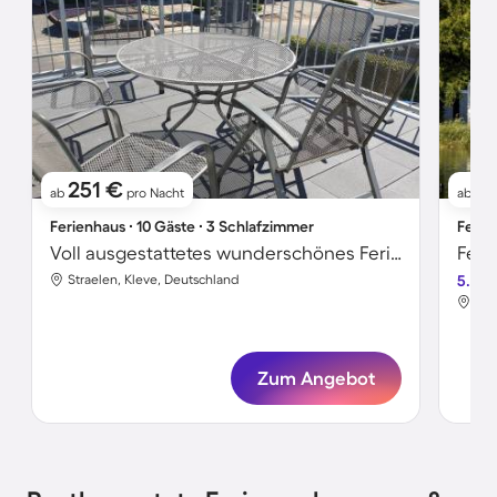
251 €
11
ab
pro Nacht
ab
Ferienhaus ∙ 10 Gäste ∙ 3 Schlafzimmer
Ferie
Voll ausgestattetes wunderschönes Ferienhaus mit Garten
Feri
Straelen, Kleve, Deutschland
5.0
Str
Zum Angebot