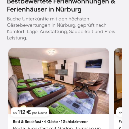
Bestbewertete Ferienwohnungen &
Ferienhäuser in Nürburg
Buche Unterkünfte mit den höchsten
Gästebewertungen in Nürburg, geprüft nach
Komfort, Lage, Ausstattung, Sauberkeit und Preis-
Leistung.
112 €
1
ab
pro Nacht
ab
Bed & Breakfast ∙ 4 Gäste ∙ 1 Schlafzimmer
Ferie
Bed & Breakfast mit Garten, Terrasse und Grill | Gartenblick