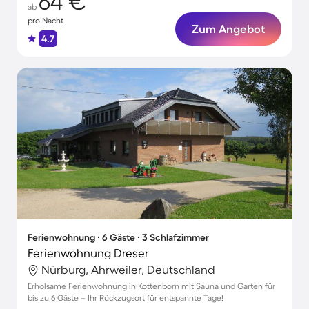
64 €
ab
pro Nacht
Zum Angebot
4.7
Ferienwohnung ∙ 6 Gäste ∙ 3 Schlafzimmer
Ferienwohnung Dreser
Nürburg, Ahrweiler, Deutschland
Erholsame Ferienwohnung in Kottenborn mit Sauna und Garten für
bis zu 6 Gäste – Ihr Rückzugsort für entspannte Tage!