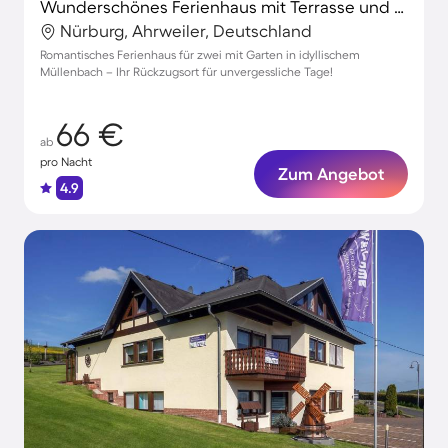
Wunderschönes Ferienhaus mit Terrasse und Garten
Nürburg, Ahrweiler, Deutschland
Romantisches Ferienhaus für zwei mit Garten in idyllischem
Müllenbach – Ihr Rückzugsort für unvergessliche Tage!
66 €
ab
pro Nacht
Zum Angebot
4.9