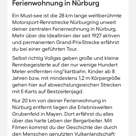
Ferienwohnung in Nürburg
gleitest du in schneereichen Wintern mit
deinem Schlitten den Burghang hinab.
Ein Must-see ist die 28 km lange weltberühmte
Motorsport-Rennstrecke Nürburgring unweit
deiner zentralen Ferienwohnung in Nürburg.
Mehr über die Ideallinien der seit 1927 aktiven
und permanenten Grand-Prix-Strecke erfährst
du bei einer geführten Tour.
Selbst richtig Vollgas geben große und kleine
Rennbegeisterte auf der nur wenige Hundert
Meter entfernten ring°kartbahn. Kinder ab 8
Jahren bzw. mit mindestens 1,2 m Körpergröße
gehen hier auf abwechslungsreichen Strecken
mit E-Karts auf Bestzeitenjagd.
Nur 20 km von deiner Ferienwohnung in
Nürburg entfernt liegen die Erlebniswelten
Grubenfeld in Mayen. Dort erfährst du alles
über das harte Leben der Bergarbeiter. Mit
Filmen kommst du der Geschichte der durch
den Menschen genutzten Vulkanlandschaft