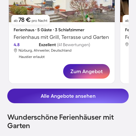
78 €
1
ab
pro Nacht
ab
Ferienhaus ∙ 5 Gäste ∙ 3 Schlafzimmer
Ferie
Ferienhaus mit Grill, Terrasse und Garten
4.8
Exzellent
(41 Bewertungen)
Nür
Nürburg, Ahrweiler, Deutschland
Hau
Haustier erlaubt
Zum Angebot
Alle Angebote ansehen
Wunderschöne Ferienhäuser mit
Garten