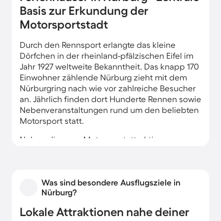
Basis zur Erkundung der
Motorsportstadt
Durch den Rennsport erlangte das kleine
Dörfchen in der rheinland-pfälzischen Eifel im
Jahr 1927 weltweite Bekanntheit. Das knapp 170
Einwohner zählende Nürburg zieht mit dem
Nürburgring nach wie vor zahlreiche Besucher
an. Jährlich finden dort Hunderte Rennen sowie
Nebenveranstaltungen rund um den beliebten
Motorsport statt.
Neben diversen Motorsportattraktionen
findest du nahe deiner Ferienwohnung in
Nürburg auch historische Stätten. So erreichst
du in nur 10 Minuten die Burg Nürburg.
Was sind besondere Ausflugsziele in
Aktivsportler genießen vielfältige
Nürburg?
Outdooraktivitäten wie Wandern und
Mountainbiken im Sommer sowie Skifahren
Lokale Attraktionen nahe deiner
oder Langlaufen im Winter. Vom Burgberg