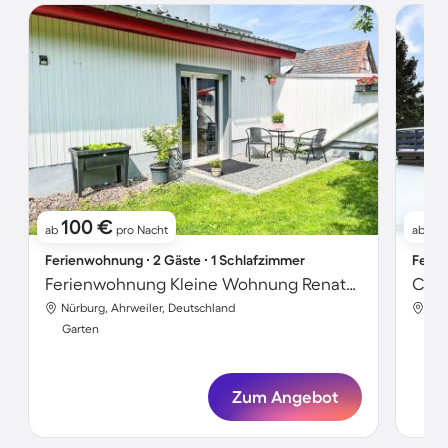
100 €
7
ab
pro Nacht
ab
Ferienwohnung ∙ 2 Gäste ∙ 1 Schlafzimmer
Ferie
Ferienwohnung Kleine Wohnung Renata 2 nahe Nürburgring
Nürburg, Ahrweiler, Deutschland
Nür
Garten
Gar
Zum Angebot