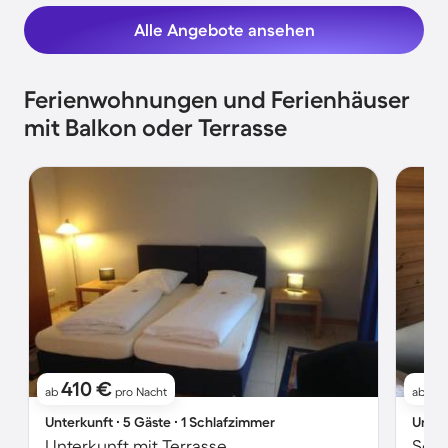
Alle Angebote ansehen
Ferienwohnungen und Ferienhäuser
mit Balkon oder Terrasse
410 €
11
ab
pro Nacht
ab
Unterkunft ∙ 5 Gäste ∙ 1 Schlafzimmer
Unter
Unterkunft mit Terrasse
Schö