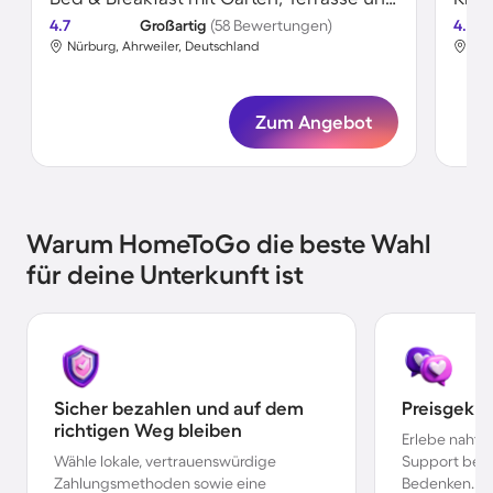
4.7
Großartig
(58 Bewertungen)
4.8
Nürburg, Ahrweiler, Deutschland
Nür
Zum Angebot
Warum HomeToGo die beste Wahl
für deine Unterkunft ist
Sicher bezahlen und auf dem
Preisgekr
richtigen Weg bleiben
Erlebe nahtl
Wähle lokale, vertrauenswürdige
Support bei 
Zahlungsmethoden sowie eine
Bedenken.