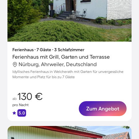
Ferienhaus ∙ 7 Gäste ∙ 3 Schlafzimmer
Ferienhaus mit Grill, Garten und Terrasse
Nürburg, Ahrweiler, Deutschland
Idyllisches Ferienhaus in Welcherath mit Garten für unvergessliche
Momente und Platz für bis zu 7 Gäste
130 €
ab
pro Nacht
Zum Angebot
5.0