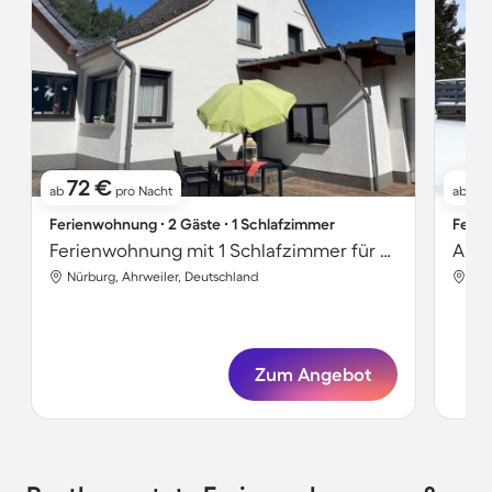
72 €
7
ab
pro Nacht
ab
Ferienwohnung ∙ 2 Gäste ∙ 1 Schlafzimmer
Ferie
Ferienwohnung mit 1 Schlafzimmer für 2 Personen
Apar
Nürburg, Ahrweiler, Deutschland
Nür
Zum Angebot