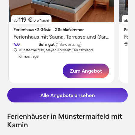
119 €
9
ab
pro Nacht
ab
Ferienhaus ∙ 2 Gäste ∙ 2 Schlafzimmer
Ferie
Ferienhaus mit Sauna, Terrasse und Garten | Naturblick
4.0
Sehr gut
(1 Bewertung)
Mün
Münstermaifeld, Mayen-Koblenz, Deutschland
Kli
Klimaanlage
Zum Angebot
Alle Angebote ansehen
Ferienhäuser in Münstermaifeld mit
Kamin