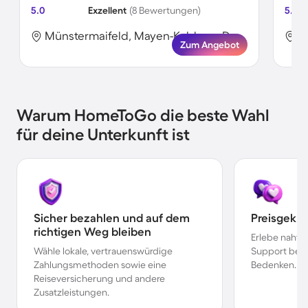
5.0
Exzellent
(8 Bewertungen)
5.0
Münstermaifeld, Mayen-Koblenz, Deutschland
Zum Angebot
Warum HomeToGo die beste Wahl
für deine Unterkunft ist
Sicher bezahlen und auf dem
Preisgekr
richtigen Weg bleiben
Erlebe nahtl
Wähle lokale, vertrauenswürdige
Support bei 
Zahlungsmethoden sowie eine
Bedenken.
Reiseversicherung und andere
Zusatzleistungen.