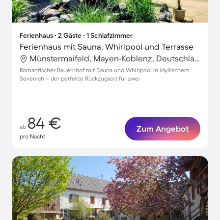
Ferienhaus ∙ 2 Gäste ∙ 1 Schlafzimmer
Ferienhaus mit Sauna, Whirlpool und Terrasse
Münstermaifeld, Mayen-Koblenz, Deutschland
Romantischer Bauernhof mit Sauna und Whirlpool in idyllischem
Sevenich – der perfekte Rückzugsort für zwei
84 €
ab
Zum Angebot
pro Nacht