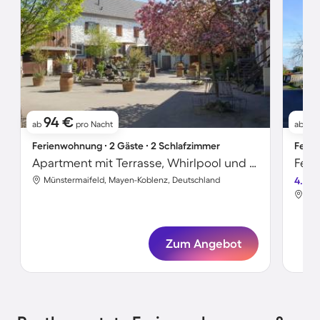
94 €
9
ab
pro Nacht
ab
Ferienwohnung ∙ 2 Gäste ∙ 2 Schlafzimmer
Ferie
Apartment mit Terrasse, Whirlpool und Sauna | Gartenblick
Münstermaifeld, Mayen-Koblenz, Deutschland
4.8
Mün
Zum Angebot