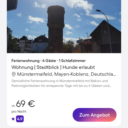
Ferienwohnung ∙ 4 Gäste ∙ 1 Schlafzimmer
Wohnung | Stadtblick | Hunde erlaubt
Münstermaifeld, Mayen-Koblenz, Deutschland
Gemütliche Ferienwohnung in Münstermaifeld mit Balkon und
Parkmöglichkeiten für entspannte Tage mit bis zu 4 Gästen und
Haustieren
69 €
ab
pro Nacht
Zum Angebot
4.9