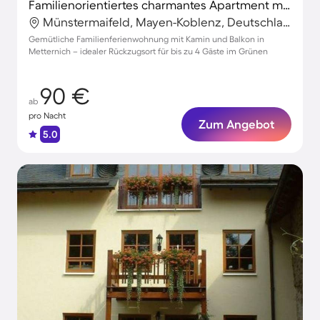
Familienorientiertes charmantes Apartment mit Garten und Terrasse
Münstermaifeld, Mayen-Koblenz, Deutschland
Gemütliche Familienferienwohnung mit Kamin und Balkon in
Metternich – idealer Rückzugsort für bis zu 4 Gäste im Grünen
90 €
ab
pro Nacht
Zum Angebot
5.0