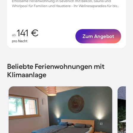
Erholsame Ferienwohnung in Sevenich mit Balkon, Sauna und
Whirlpool für Familien und Haustiere - Ihr Wellnessparadies für bis
zu 4 Gäste!
141 €
ab
Zum Angebot
pro Nacht
Beliebte Ferienwohnungen mit
Klimaanlage