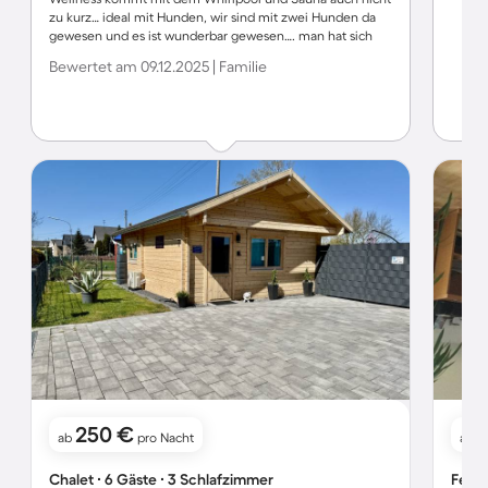
zu kurz… ideal mit Hunden, wir sind mit zwei Hunden da
gewesen und es ist wunderbar gewesen…. man hat sich
sehr willkommen gefühlt und konnte durch die ruhige
Bewertet am 09.12.2025 | Familie
Lage einfach seine Ruhe genießen und Abschalten. Wir
kommen gerne wieder!
250 €
ab
pro Nacht
ab
Chalet ∙ 6 Gäste ∙ 3 Schlafzimmer
Ferie