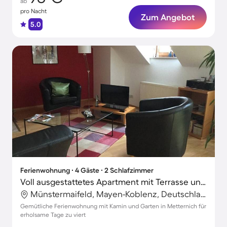
ab
pro Nacht
Zum Angebot
5.0
Ferienwohnung ∙ 4 Gäste ∙ 2 Schlafzimmer
Voll ausgestattetes Apartment mit Terrasse und Garten
Münstermaifeld, Mayen-Koblenz, Deutschland
Gemütliche Ferienwohnung mit Kamin und Garten in Metternich für
erholsame Tage zu viert