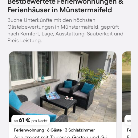
Bestbewertete Ferienwohnungen &
Ferienhäuser in Münstermaifeld
Buche Unterkünfte mit den höchsten
Gästebewertungen in Münstermaifeld, geprüft
nach Komfort, Lage, Ausstattung, Sauberkeit und
Preis-Leistung.
61 €
8
ab
pro Nacht
ab
Ferienwohnung ∙ 6 Gäste ∙ 3 Schlafzimmer
Ferie
Apartment mit Terrasse, Garten und Grill | Naturblick