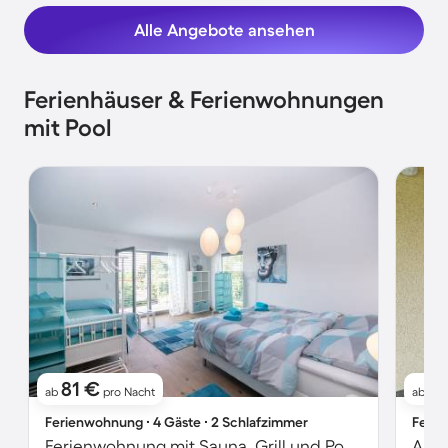
Alle Angebote ansehen
Ferienhäuser & Ferienwohnungen
mit Pool
81 €
8
ab
pro Nacht
ab
Ferienwohnung ∙ 4 Gäste ∙ 2 Schlafzimmer
Ferie
Ferienwohnung mit Sauna, Grill und Pool | Gartenblick
Apar