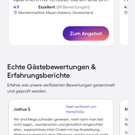
4.9
Exzellent
(69 Bewertungen)
4.9
Münstermaifeld, Mayen-Koblenz, Deutschland
Mün
Zum Angebot
Echte Gästebewertungen &
Erfahrungsberichte
Erfahre, wie unsere verifizierten Bewertungen gesammelt
und geprüft werden.
Gast verifiziert von
Joshua S.
Moni
HomeToGo
Wir sind Mega zufrieden gewesen, mehr kann man fast
Sehr g
nicht sagen… wunderschön und gemütlich eingerichtet
Räumli
alles… superschönes Holz-Chalet mit top Ausstattung…
Bewer
Wellness kommt mit dem Whirlpool und Sauna auch nicht