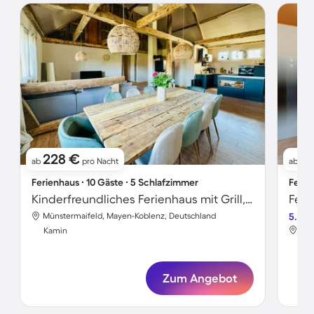
228 €
9
ab
pro Nacht
ab
Ferienhaus ∙ 10 Gäste ∙ 5 Schlafzimmer
Ferie
Kinderfreundliches Ferienhaus mit Grill, Garten und Terrasse
Münstermaifeld, Mayen-Koblenz, Deutschland
5.0
Mün
Kamin
Ka
Zum Angebot