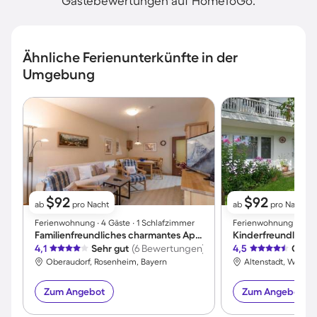
Gästebewertungen auf HomeToGo.
Ähnliche Ferienunterkünfte in der
Umgebung
$92
$92
ab
pro Nacht
ab
pro Nacht
Ferienwohnung ∙ 4 Gäste ∙ 1 Schlafzimmer
Ferienwohnung ∙ 3 Gäs
Familienfreundliches charmantes Apartment mit Sauna | Bergblick | Haustiere sind willkommen
4,1
Sehr gut
(6 Bewertungen)
4,5
Großa
Oberaudorf, Rosenheim, Bayern
Altenstadt, Weilh
Zum Angebot
Zum Angebot