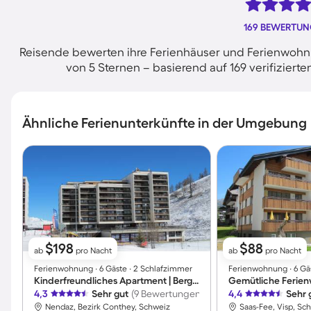
169 BEWERTU
Reisende bewerten ihre Ferienhäuser und Ferienwohnu
von 5 Sternen – basierend auf 169 verifizie
Ähnliche Ferienunterkünfte in der Umgebung
$198
$88
ab
pro Nacht
ab
pro Nacht
Ferienwohnung ∙ 6 Gäste ∙ 2 Schlafzimmer
Ferienwohnung ∙ 6 Gä
Kinderfreundliches Apartment | Bergblick | Skifahren in der Nähe
4,3
Sehr gut
(9 Bewertungen)
4,4
Sehr 
Nendaz, Bezirk Conthey, Schweiz
Saas-Fee, Visp, Sc