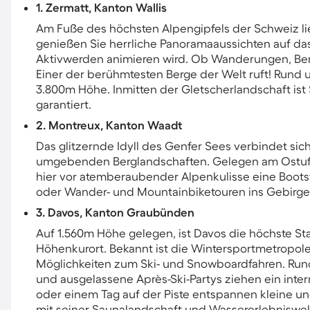
1. Zermatt, Kanton Wallis
Am Fuße des höchsten Alpengipfels der Schweiz lie
genießen Sie herrliche Panoramaaussichten auf das
Aktivwerden animieren wird. Ob Wanderungen, Ber
Einer der berühmtesten Berge der Welt ruft! Rund 
3.800m Höhe. Inmitten der Gletscherlandschaft ist 
garantiert.
2. Montreux, Kanton Waadt
Das glitzernde Idyll des Genfer Sees verbindet sic
umgebenden Berglandschaften. Gelegen am Ostufe
hier vor atemberaubender Alpenkulisse eine Boo
oder Wander- und Mountainbiketouren ins Gebirg
3. Davos, Kanton Graubünden
Auf 1.560m Höhe gelegen, ist Davos die höchste Sta
Höhenkurort. Bekannt ist die Wintersportmetropole 
Möglichkeiten zum Ski- und Snowboardfahren. Rund
und ausgelassene Après-Ski-Partys ziehen ein inte
oder einem Tag auf der Piste entspannen kleine u
mit seiner Saunalandschaft und Wassererlebniswel