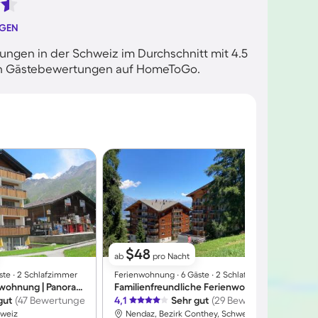
NGEN
ngen in der Schweiz im Durchschnitt mit 4.5
rten Gästebewertungen auf HomeToGo.
$48
ab
pro Nacht
ste ∙ 2 Schlafzimmer
Ferienwohnung ∙ 6 Gäste ∙ 2 Schlafzimmer
F
Gemütliche Ferienwohnung | Panoramablick | Skifahren in der Nähe
Familienfreundliche Ferienwohnung mit Sauna | Bergblick | Nah am Skifahren | Haustierfreundlich
gut
(47 Bewertungen)
4,1
Sehr gut
(29 Bewertungen)
4
hweiz
Nendaz, Bezirk Conthey, Schweiz