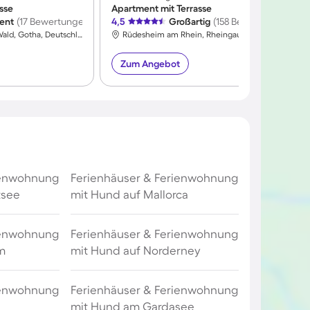
sse
Apartment mit Terrasse
lent
(17 Bewertungen)
4,5
Großartig
(158 Bewertungen)
4
Tabarz/Thüringer Wald, Gotha, Deutschland
Rüdesheim am Rhein, Rheingau-Taunus-Kreis, Hessen
Zum Angebot
ienwohnung
Ferienhäuser & Ferienwohnung
tsee
mit Hund auf Mallorca
ienwohnung
Ferienhäuser & Ferienwohnung
m
mit Hund auf Norderney
ienwohnung
Ferienhäuser & Ferienwohnung
mit Hund am Gardasee