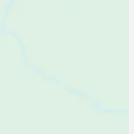
$77
$77
ab
pro Nacht
ab
pro Nacht
erienwohnung ∙ 2 Gäste ∙ 1 Schlafzimmer
Ferienwohnung ∙ 4 Gäste ∙ 1 Sc