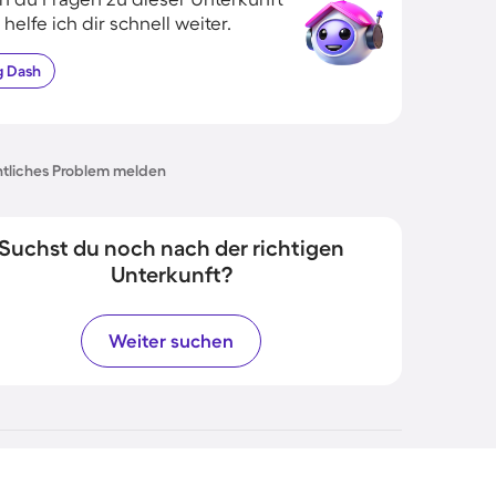
 helfe ich dir schnell weiter.
g
Dash
tliches Problem melden
Suchst du noch nach der richtigen
Unterkunft?
Weiter suchen