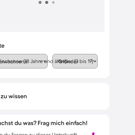
te
wachsene (18 Jahre und älter)
Kinder (0 bis 17)
 zu wissen
uchst du was? Frag mich einfach!
 du Fragen zu dieser Unterkunft