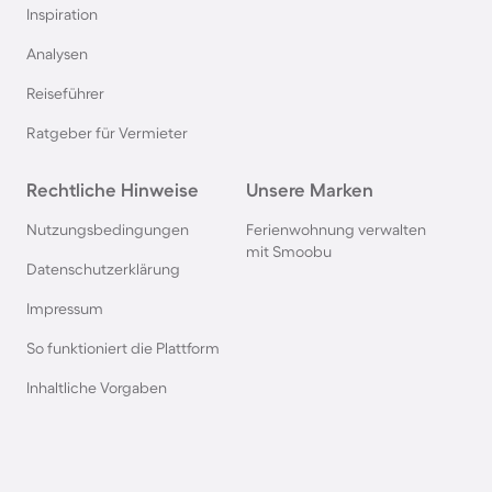
Inspiration
Pensionen auf Sardinien
Analysen
Reiseführer
Pensionen im Bayerischen Wald
Ratgeber für Vermieter
Pensionen an der Polnischen Ostsee
Rechtliche Hinweise
Unsere Marken
Pensionen in Deutschland
Nutzungsbedingungen
Ferienwohnung verwalten
mit Smoobu
Datenschutzerklärung
Pensionen in Süddeutschland
Impressum
So funktioniert die Plattform
Pensionen in Berchtesgaden
Inhaltliche Vorgaben
Pensionen im Spreewald
Pensionen in der Toskana