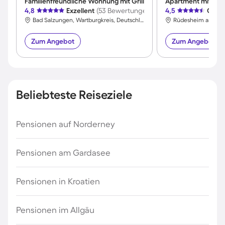
Familienfreundliche Wohnung mit Grill
Apartment mit Terr
4,8
Exzellent
(53 Bewertungen)
4,5
Großa
Bad Salzungen, Wartburgkreis, Deutschland
Zum Angebot
Zum Angebot
Beliebteste Reiseziele
Pensionen auf Norderney
Pensionen am Gardasee
Pensionen in Kroatien
Pensionen im Allgäu