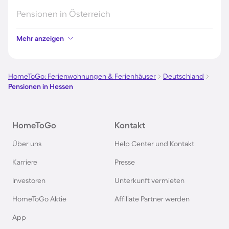
Pensionen in Österreich
Mehr anzeigen
Pensionen in Hamburg
Pensionen in Berlin
HomeToGo: Ferienwohnungen & Ferienhäuser
Deutschland
Pensionen in Hessen
Pensionen im Schwarzwald
HomeToGo
Kontakt
Pensionen in Oberstdorf
Über uns
Help Center und Kontakt
Pensionen in Schweden
Karriere
Presse
Investoren
Unterkunft vermieten
Pensionen in Italien
HomeToGo Aktie
Affiliate Partner werden
Pensionen in Holland
App