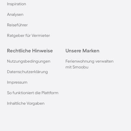
Inspiration
Pensionen auf Sardinien
Analysen
Reiseführer
Pensionen im Bayerischen Wald
Ratgeber für Vermieter
Pensionen an der Polnischen Ostsee
Rechtliche Hinweise
Unsere Marken
Pensionen in Deutschland
Nutzungsbedingungen
Ferienwohnung verwalten
mit Smoobu
Datenschutzerklärung
Pensionen in Süddeutschland
Impressum
So funktioniert die Plattform
Pensionen in Berchtesgaden
Inhaltliche Vorgaben
Pensionen im Spreewald
Pensionen in der Toskana