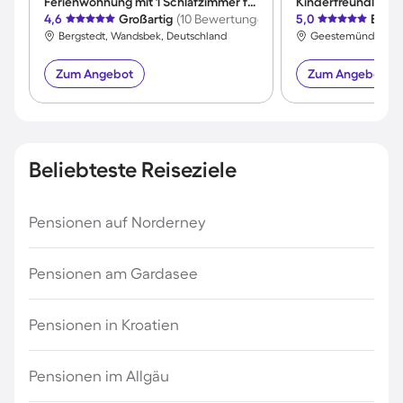
Ferienwohnung mit 1 Schlafzimmer für 4 Personen
4,6
Großartig
(10 Bewertungen)
5,0
Exzel
Bergstedt, Wandsbek, Deutschland
Zum Angebot
Zum Angebot
Beliebteste Reiseziele
Pensionen auf Norderney
Pensionen am Gardasee
Pensionen in Kroatien
Pensionen im Allgäu