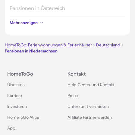
Pensionen in Österreich
Mehr anzeigen
Pensionen in Hamburg
Pensionen in Berlin
HomeToGo: Ferienwohnungen & Ferienhäuser
Deutschland
Pensionen in Niedersachsen
Pensionen im Schwarzwald
HomeToGo
Kontakt
Pensionen in Oberstdorf
Über uns
Help Center und Kontakt
Pensionen in Schweden
Karriere
Presse
Investoren
Unterkunft vermieten
Pensionen in Italien
HomeToGo Aktie
Affiliate Partner werden
Pensionen in Holland
App