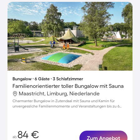
Bungalow ∙ 6 Gäste ∙ 3 Schlafzimmer
Familienorientierter toller Bungalow mit Sauna
Maastricht, Limburg, Niederlande
Charmanter Bungalow in Zutendaal mit Sauna und Kamin für
unvergessliche Familienmomente und Veranstaltungen bis zu 6
Personen
84 €
ab
Zum Angebot