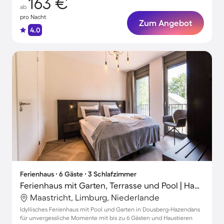
163 €
ab
pro Nacht
Zum Angebot
4.0
Ferienhaus ∙ 6 Gäste ∙ 3 Schlafzimmer
Ferienhaus mit Garten, Terrasse und Pool | Haustiere sind willkommen
Maastricht, Limburg, Niederlande
Idyllisches Ferienhaus mit Pool und Garten in Dousberg-Hazendans
für unvergessliche Momente mit bis zu 6 Gästen und Haustieren