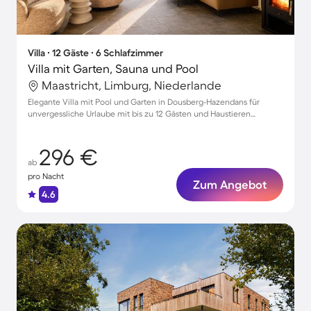
Villa ∙ 12 Gäste ∙ 6 Schlafzimmer
Villa mit Garten, Sauna und Pool
Maastricht, Limburg, Niederlande
Elegante Villa mit Pool und Garten in Dousberg-Hazendans für
unvergessliche Urlaube mit bis zu 12 Gästen und Haustieren
willkommen!
296 €
ab
pro Nacht
Zum Angebot
4.6