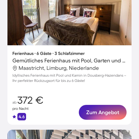
Ferienhaus ∙ 6 Gäste ∙ 3 Schlafzimmer
Gemütliches Ferienhaus mit Pool, Garten und Terrasse | Haustiere erlaubt
Maastricht, Limburg, Niederlande
Idyllisches Ferienhaus mit Pool und Kamin in Dousberg-Hazendans –
Ihr perfekter Rückzugsort für bis zu 6 Gäste!
372 €
ab
pro Nacht
Zum Angebot
4.6