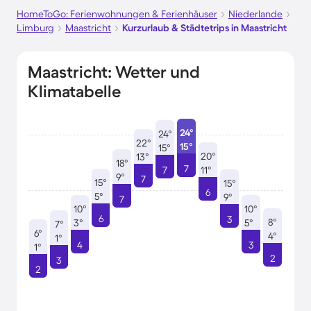
HomeToGo: Ferienwohnungen & Ferienhäuser
Niederlande
Limburg
Maastricht
Kurzurlaub & Städtetrips in Maastricht
Maastricht: Wetter und
Klimatabelle
24°
24°
22°
15°
15°
20°
13°
18°
7
7
11°
9°
7
15°
15°
6
5°
9°
7
10°
10°
6
3
8°
3°
5°
7°
6°
4°
1°
4
3
1°
2
3
2