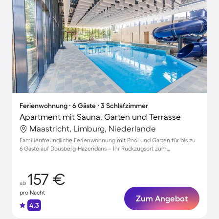
Ferienwohnung ∙ 6 Gäste ∙ 3 Schlafzimmer
Apartment mit Sauna, Garten und Terrasse
Maastricht, Limburg, Niederlande
Familienfreundliche Ferienwohnung mit Pool und Garten für bis zu
6 Gäste auf Dousberg-Hazendans – Ihr Rückzugsort zum
Entspannen!
157 €
ab
pro Nacht
Zum Angebot
4.3