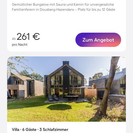
Gemütlicher Bungalow mit Sauna und Kamin für unvergessliche
Familienfeiern in Dousberg-Hazendans – Platz für bis zu 12 Gäste
261 €
ab
Zum Angebot
pro Nacht
Villa ∙ 6 Gäste ∙ 3 Schlafzimmer