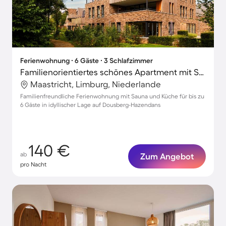
Ferienwohnung ∙ 6 Gäste ∙ 3 Schlafzimmer
Familienorientiertes schönes Apartment mit Sauna, Grill und Whirlpool
Maastricht, Limburg, Niederlande
Familienfreundliche Ferienwohnung mit Sauna und Küche für bis zu
6 Gäste in idyllischer Lage auf Dousberg-Hazendans
140 €
ab
Zum Angebot
pro Nacht