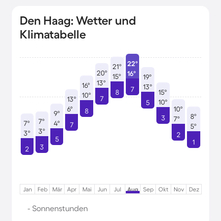
Den Haag: Wetter und
Klimatabelle
22°
21°
20°
16°
15°
19°
13°
16°
13°
7
8
15°
10°
7
13°
10°
5
6°
10°
8
9°
8°
3
7°
7°
7°
4°
7
5°
3°
3°
2
5
1
3
2
Jan
Feb
Mär
Apr
Mai
Jun
Jul
Aug
Sep
Okt
Nov
Dez
- Sonnenstunden