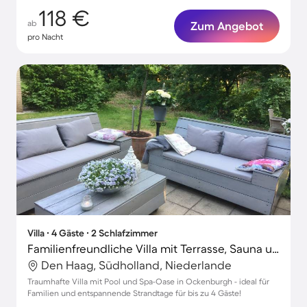
118 €
ab
Zum Angebot
pro Nacht
Villa ∙ 4 Gäste ∙ 2 Schlafzimmer
Familienfreundliche Villa mit Terrasse, Sauna und Garten | Neben dem Strand | Perfekt für die Arbeit von Zuhause
Den Haag, Südholland, Niederlande
Traumhafte Villa mit Pool und Spa-Oase in Ockenburgh - ideal für
Familien und entspannende Strandtage für bis zu 4 Gäste!