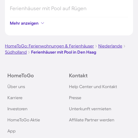
Ferienhäuser mit Pool auf Rügen
Mehr anzeigen
Ferienhäuser mit Pool am Gardasee
Ferienhäuser mit Pool an der Nordsee
HomeToGo: Ferienwohnungen & Ferienhäuser
Niederlande
Südholland
Ferienhäuser mit Pool in Den Haag
Ferienhäuser mit Pool in Kroatien
HomeToGo
Kontakt
Ferienhäuser mit Pool im Allgäu
Über uns
Help Center und Kontakt
Ferienhäuser mit Pool auf Fehmarn
Karriere
Presse
Investoren
Unterkunft vermieten
Ferienhäuser mit Pool in Österreich
HomeToGo Aktie
Affiliate Partner werden
Ferienhäuser mit Pool in Büsum
App