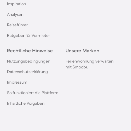
Inspiration
Ferienhäuser mit Pool in Norddeich
Analysen
Reiseführer
Ferienhäuser mit Pool in Berlin
Ratgeber für Vermieter
Ferienhäuser mit Pool am Comer See
Rechtliche Hinweise
Unsere Marken
Ferienhäuser mit Pool auf Texel
Nutzungsbedingungen
Ferienwohnung verwalten
mit Smoobu
Datenschutzerklärung
Ferienhäuser mit Pool im Schwarzwald
Impressum
So funktioniert die Plattform
Ferienhäuser mit Pool in Oberstdorf
Inhaltliche Vorgaben
Ferienhäuser mit Pool in Grömitz
Ferienhäuser mit Pool in Italien