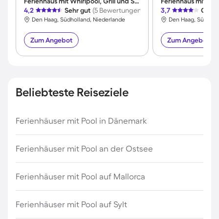
Ferienhaus mit Whirlpool, Grill und Sauna | Meerblick
4,2
Sehr gut
(5 Bewertungen)
3,7
Gut
(
Den Haag, Südholland, Niederlande
Den Haag, Südholl
Zum Angebot
Zum Angebot
Beliebteste Reiseziele
Ferienhäuser mit Pool in Dänemark
Ferienhäuser mit Pool an der Ostsee
Ferienhäuser mit Pool auf Mallorca
Ferienhäuser mit Pool auf Sylt