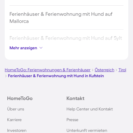
Ferienhäuser & Ferienwohnung mit Hund auf
Mallorca
Ferienhäuser & Ferienwohnung mit Hund auf Sylt
Mehr anzeigen
Ferienhäuser & Ferienwohnung mit Hund auf
Borkum
HomeToGo: Ferienwohnungen & Ferienhäuser
Österreich
Tirol
Ferienhäuser & Ferienwohnung mit Hund in Kufstein
Ferienhäuser & Ferienwohnung mit Hund auf
Norderney
HomeToGo
Kontakt
Ferienhäuser & Ferienwohnung mit Hund am
Über uns
Help Center und Kontakt
Bodensee
Karriere
Presse
Ferienhäuser & Ferienwohnung mit Hund auf
Investoren
Unterkunft vermieten