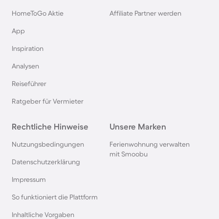
Rügen
HomeToGo Aktie
Affiliate Partner werden
Ferienhäuser & Ferienwohnung mit Hund am
App
Gardasee
Inspiration
Analysen
Ferienhäuser & Ferienwohnung mit Hund an der
Nordsee
Reiseführer
Ratgeber für Vermieter
Ferienhäuser & Ferienwohnung mit Hund in
Kroatien
Rechtliche Hinweise
Unsere Marken
Nutzungsbedingungen
Ferienwohnung verwalten
Ferienhäuser & Ferienwohnung mit Hund im
mit Smoobu
Allgäu
Datenschutzerklärung
Impressum
Ferienhäuser & Ferienwohnung mit Hund auf
So funktioniert die Plattform
Fehmarn
Inhaltliche Vorgaben