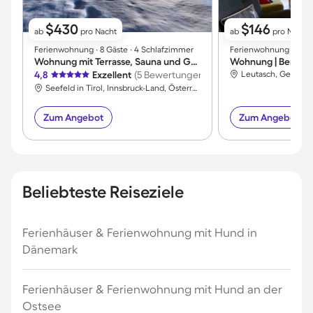
$430
$146
ab
pro Nacht
ab
pro Nacht
Ferienwohnung ∙ 8 Gäste ∙ 4 Schlafzimmer
Ferienwohnung ∙ 4 Gä
Wohnung mit Terrasse, Sauna und Grill | Panoramablick
Wohnung | Bergbli
4,8
Exzellent
(5 Bewertungen)
Seefeld in Tirol, Innsbruck-Land, Österreich
Zum Angebot
Zum Angebot
Beliebteste Reiseziele
Ferienhäuser & Ferienwohnung mit Hund in
Dänemark
Ferienhäuser & Ferienwohnung mit Hund an der
Ostsee