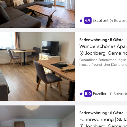
4.9
Exzellent
(4 Bewer
Ferienwohnung ∙ 5 Gäste ∙
Jochberg, Gemeind
Gemütliche Ferienwohnung in J
haustierfreundlicher Küche und
5.0
Exzellent
(1 Bewert
Ferienwohnung ∙ 6 Gäste ∙
Jochberg, Gemeind