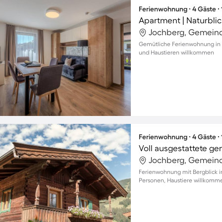
Ferienwohnung ∙ 4 Gäste ∙
Apartment | Naturblic
Jochberg, Gemeind
Gemütliche Ferienwohnung in J
und Haustieren willkommen
Ferienwohnung ∙ 4 Gäste ∙
Jochberg, Gemeind
Ferienwohnung mit Bergblick in
Personen, Haustiere willkomm