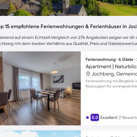
op 15 empfohlene Ferienwohnungen & Ferienhäuser in Jo
sierend auf einem Echtzeit-Vergleich von 274 Angeboten zeigen wir dir d
chberg mit dem besten Verhältnis aus Qualität, Preis und Gästebewert
Ferienwohnung ∙ 6 Gäste ∙
Apartment | Naturblic
Jochberg, Gemeind
Ferienwohnung mit Bergblick in
Rückzugsort für unvergesslich
5.0
Exzellent
(1 Bewert