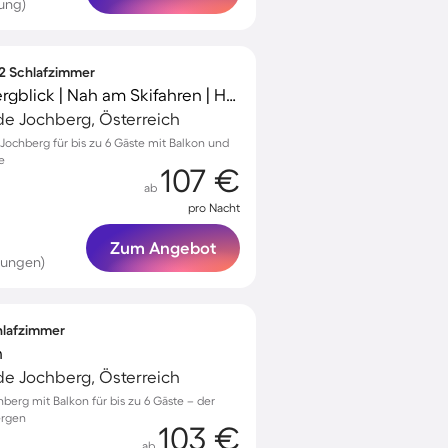
ung)
 2 Schlafzimmer
Schöne Wohnung | Bergblick | Nah am Skifahren | Haustiere sind willkommen
e Jochberg, Österreich
ochberg für bis zu 6 Gäste mit Balkon und
e
107 €
ab
pro Nacht
Zum Angebot
tungen)
chlafzimmer
n
e Jochberg, Österreich
berg mit Balkon für bis zu 6 Gäste – der
ergen
103 €
ab