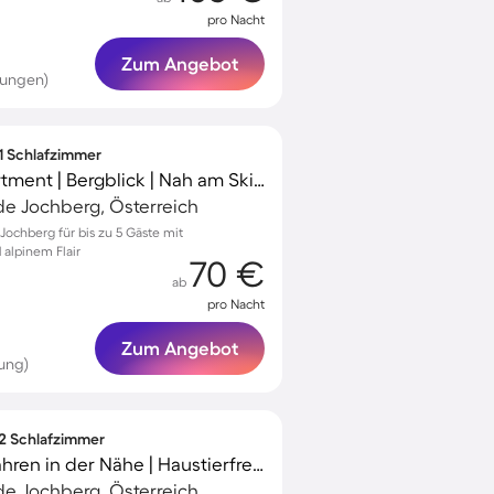
pro Nacht
Zum Angebot
tungen)
 1 Schlafzimmer
Wunderschönes Apartment | Bergblick | Nah am Skifahren | Hunde erlaubt
e Jochberg, Österreich
ochberg für bis zu 5 Gäste mit
 alpinem Flair
70 €
ab
pro Nacht
Zum Angebot
ung)
 2 Schlafzimmer
Ferienwohnung | Skifahren in der Nähe | Haustierfreundlich
e Jochberg, Österreich