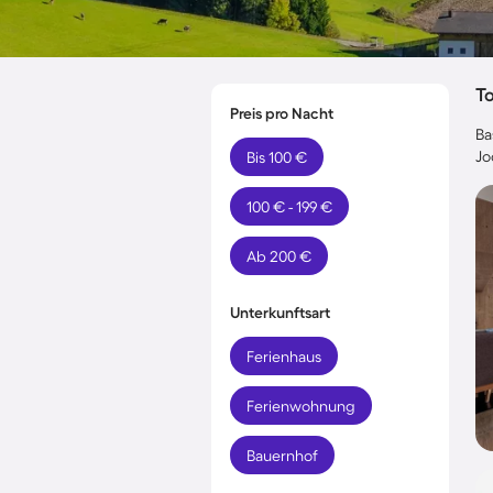
T
Preis pro Nacht
Ba
Jo
Bis 100 €
100 € - 199 €
Ab 200 €
Unterkunftsart
Ferienhaus
Ferienwohnung
Bauernhof