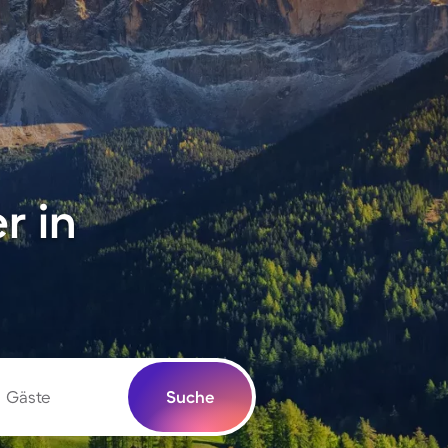
r in
Gäste
Suche