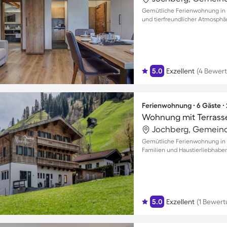
Gemütliche Ferienwohnung in J
und tierfreundlicher Atmosphä
5.0
Exzellent
(4 Bewer
Ferienwohnung ∙ 6 Gäste ∙
Jochberg, Gemeind
Gemütliche Ferienwohnung in Jo
Familien und Haustierliebhaber
5.0
Exzellent
(1 Bewert