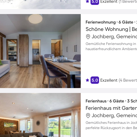
5.0
Exzellent
(1 Bewert
Ferienwohnung ∙ 6 Gäste ∙
Jochberg, Gemeind
Gemütliche Ferienwohnung in J
haustierfreundlichem Ambient
5.0
Exzellent
(4 Bewer
Ferienhaus ∙ 6 Gäste ∙ 3 S
Ferienhaus mit Garte
Jochberg, Gemeind
Gemütliches Ferienhaus in Joch
perfekte Rückzugsort in den B