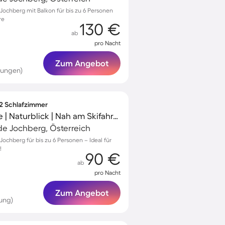
ochberg mit Balkon für bis zu 6 Personen
re
130 €
ab
pro Nacht
Zum Angebot
tungen)
 2 Schlafzimmer
Wohnung mit Terrasse | Naturblick | Nah am Skifahren | Hunde erlaubt
e Jochberg, Österreich
chberg für bis zu 6 Personen – Ideal für
!
90 €
ab
pro Nacht
Zum Angebot
ung)