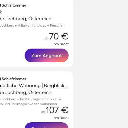
 1 Schlafzimmer
k
e Jochberg, Österreich
ochberg mit Balkon für bis zu 4 Personen
70 €
ab
pro Nacht
Zum Angebot
 1 Schlafzimmer
Voll ausgestattete gemütliche Wohnung | Bergblick | Nah am Skifahren | Hunde erlaubt
e Jochberg, Österreich
 Jochberg – Ihr Rückzugsort für bis zu 4
en und Parkmöglichkeiten vorhanden
107 €
ab
pro Nacht