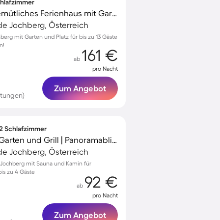
Schlafzimmer
Voll ausgestattetes gemütliches Ferienhaus mit Garten, Terrasse und Grill | Haustiere erlaubt
e Jochberg, Österreich
erg mit Garten und Platz für bis zu 13 Gäste
n!
161 €
ab
pro Nacht
Zum Angebot
rtungen)
 2 Schlafzimmer
Wohnung mit Sauna, Garten und Grill | Panoramablick | Nah am Skifahren
e Jochberg, Österreich
Jochberg mit Sauna und Kamin für
is zu 4 Gäste
92 €
ab
pro Nacht
Zum Angebot