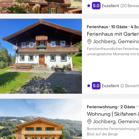
5.0
Exzellent
(20 Bewe
Ferienhaus ∙ 10 Gäste ∙ 4 
Ferienhaus mit Garten
Jochberg, Gemeind
Familienfreundliches Ferienha
unvergessliche Momente mit bi
5.0
Exzellent
(2 Bewer
Ferienwohnung ∙ 2 Gäste ∙
Wohnung | Skifahren 
Jochberg, Gemeind
Romantische Ferienwohnung f
Blick auf die Berge