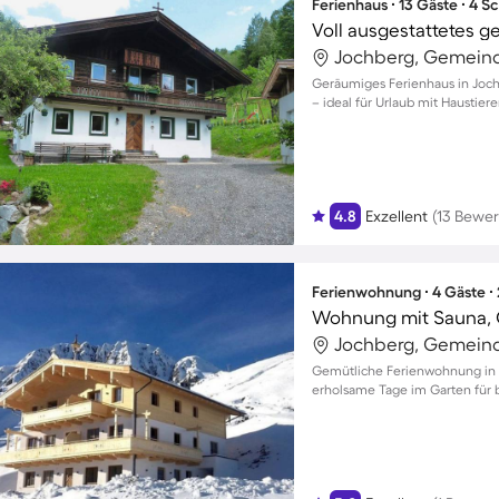
Ferienhaus ∙ 13 Gäste ∙ 4 
Jochberg, Gemeind
Geräumiges Ferienhaus in Jochb
– ideal für Urlaub mit Haustiere
4.8
Exzellent
(13 Bewe
Ferienwohnung ∙ 4 Gäste ∙
Jochberg, Gemeind
Gemütliche Ferienwohnung in 
erholsame Tage im Garten für b