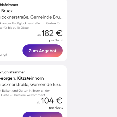
Schlafzimmer
 Bruck
Bruck an der Großglocknerstraße, Gemeinde Bruck an der Großglocknerstraße, Österreich
k an der Großglocknerstraße mit Garten für
 für bis zu 10 Gäste
182 €
ab
pro Nacht
Zum Angebot
ung)
 2 Schlafzimmer
orgen, Kitzsteinhorn
Bruck an der Großglocknerstraße, Gemeinde Bruck an der Großglocknerstraße, Österreich
Balkon und Garten in Bruck an der
4 Gäste – Haustiere willkommen!
104 €
ab
pro Nacht