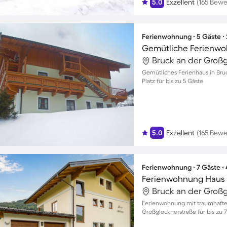
5.0
Exzellent
(165 Bew
Ferienwohnung ∙ 5 Gäste ∙
Gemütliches Ferienhaus in Bru
Platz für bis zu 5 Gäste
5.0
Exzellent
(165 Bew
Ferienwohnung ∙ 7 Gäste ∙
Ferienwohnung Haus V
Ferienwohnung mit traumhaftem
Großglocknerstraße für bis zu
Entspannen