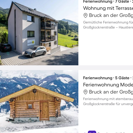
Ferienwohnung ∙ 7 Gäste ∙
Wohnung mit Terrass
Gemütliche Ferienwohnung für 
Großglocknerstraße – Haustie
Ferienwohnung ∙ 5 Gäste ∙
Ferienwohnung Mod
Ferienwohnung mit atemberaub
Großglocknerstraße für unverge