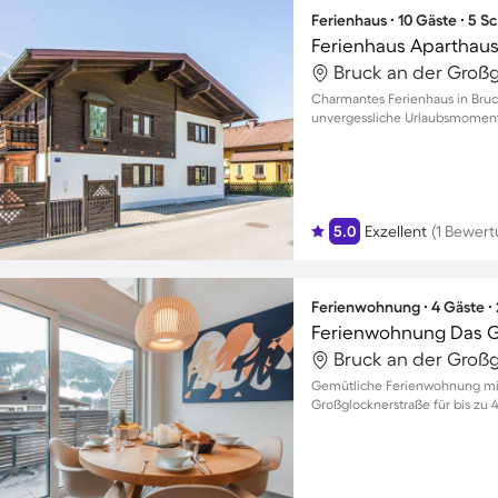
Ferienhaus ∙ 10 Gäste ∙ 5 
Ferienhaus Aparthaus
Charmantes Ferienhaus in Bruc
unvergessliche Urlaubsmomente
5.0
Exzellent
(1 Bewert
Ferienwohnung ∙ 4 Gäste ∙
Ferienwohnung Das Ge
Gemütliche Ferienwohnung mit 
Großglocknerstraße für bis zu 