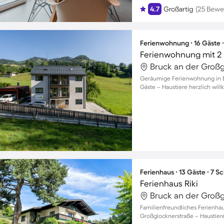
4.7
Großartig
(25 Bewe
Ferienwohnung ∙ 16 Gäste 
Ferienwohnung mit 2 
Geräumige Ferienwohnung in Br
Gäste – Haustiere herzlich wi
Ferienhaus ∙ 13 Gäste ∙ 7 
Ferienhaus Riki
Familienfreundliches Ferienhau
Großglocknerstraße – Haustie