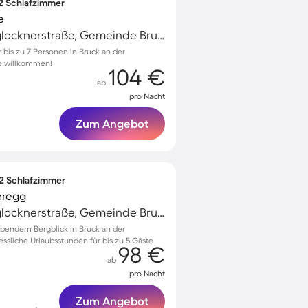
 2 Schlafzimmer
e
Bruck an der Großglocknerstraße, Gemeinde Bruck an der Großglocknerstraße, Österreich
bis zu 7 Personen in Bruck an der
re willkommen!
104 €
ab
pro Nacht
Zum Angebot
 2 Schlafzimmer
eregg
Bruck an der Großglocknerstraße, Gemeinde Bruck an der Großglocknerstraße, Österreich
endem Bergblick in Bruck an der
ssliche Urlaubsstunden für bis zu 5 Gäste
98 €
ab
pro Nacht
Zum Angebot