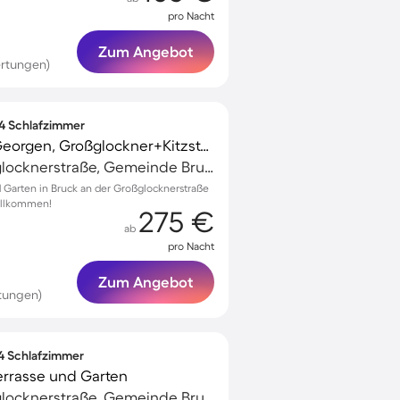
pro Nacht
Zum Angebot
rtungen)
 4 Schlafzimmer
Ferienwohnung Das Georgen, Großglockner+Kitzsteinhorn
Bruck an der Großglocknerstraße, Gemeinde Bruck an der Großglocknerstraße, Österreich
Garten in Bruck an der Großglocknerstraße
willkommen!
275 €
ab
pro Nacht
Zum Angebot
rtungen)
 4 Schlafzimmer
errasse und Garten
Bruck an der Großglocknerstraße, Gemeinde Bruck an der Großglocknerstraße, Österreich