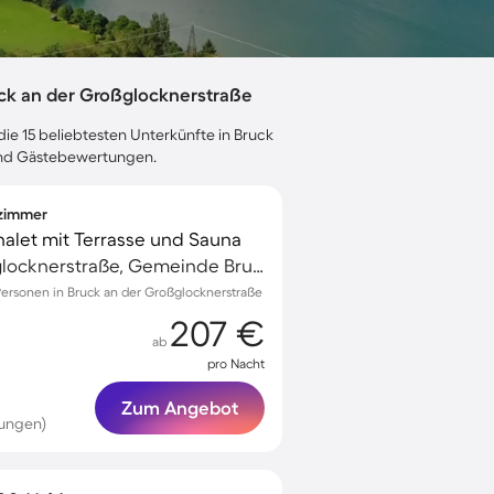
ck an der Großglocknerstraße
die 15 beliebtesten Unterkünfte in Bruck
 und Gästebewertungen.
fzimmer
halet mit Terrasse und Sauna
Bruck an der Großglocknerstraße, Gemeinde Bruck an der Großglocknerstraße, Österreich
 Personen in Bruck an der Großglocknerstraße
207 €
ab
pro Nacht
Zum Angebot
tungen)