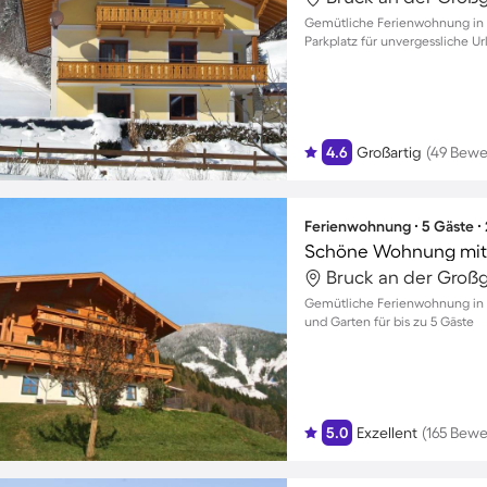
Gemütliche Ferienwohnung in 
Parkplatz für unvergessliche Ur
4.6
Großartig
(49 Bewe
Ferienwohnung ∙ 5 Gäste ∙
Schöne Wohnung mit G
Gemütliche Ferienwohnung in B
und Garten für bis zu 5 Gäste
5.0
Exzellent
(165 Bew