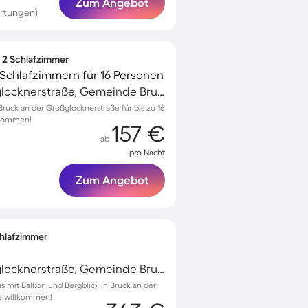
Zum Angebot
rtungen)
∙ 2 Schlafzimmer
Schlafzimmern für 16 Personen
Bruck an der Großglocknerstraße, Gemeinde Bruck an der Großglocknerstraße, Österreich
uck an der Großglocknerstraße für bis zu 16
llkommen!
157 €
ab
pro Nacht
Zum Angebot
Schlafzimmer
Bruck an der Großglocknerstraße, Gemeinde Bruck an der Großglocknerstraße, Österreich
s mit Balkon und Bergblick in Bruck an der
re willkommen!