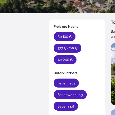
T
Preis pro Nacht
Ba
an
Bis 100 €
100 € - 199 €
Ab 200 €
Unterkunftsart
Ferienhaus
Ferienwohnung
Bauernhof