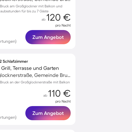
Bruck am Großglockner mit Balkon und
laubsstunden für bis zu 7 Gäste
120 €
ab
pro Nacht
Zum Angebot
rtungen)
 2 Schlafzimmer
rill, Terrasse und Garten
Bruck an der Großglocknerstraße, Gemeinde Bruck an der Großglocknerstraße, Österreich
ruck an der Großglocknerstraße mit Balkon
110 €
ab
pro Nacht
Zum Angebot
ertungen)