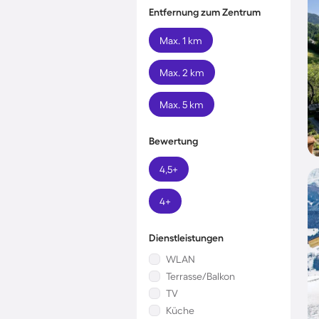
Entfernung zum Zentrum
Max. 1 km
Max. 2 km
Max. 5 km
Bewertung
4,5+
4+
Dienstleistungen
WLAN
Terrasse/Balkon
TV
Küche