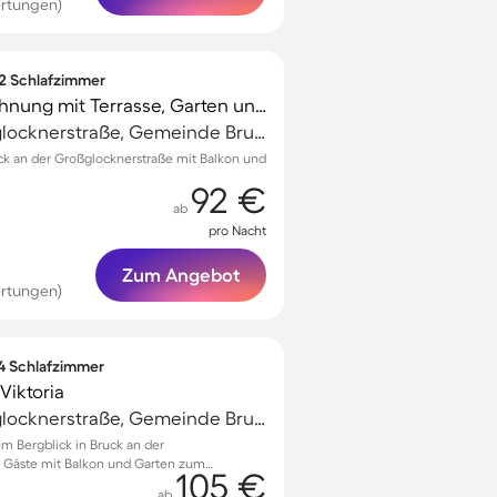
ertungen)
 2 Schlafzimmer
Gemütliche Ferienwohnung mit Terrasse, Garten und Grill
Bruck an der Großglocknerstraße, Gemeinde Bruck an der Großglocknerstraße, Österreich
ck an der Großglocknerstraße mit Balkon und
92 €
ab
pro Nacht
Zum Angebot
ertungen)
 4 Schlafzimmer
iktoria
Bruck an der Großglocknerstraße, Gemeinde Bruck an der Großglocknerstraße, Österreich
 Bergblick in Bruck an der
 7 Gäste mit Balkon und Garten zum
105 €
ab