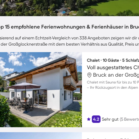
op 15 empfohlene Ferienwohnungen & Ferienhäuser in Bru
sierend auf einem Echtzeit-Vergleich von 338 Angeboten zeigen wir dir 
 der Großglocknerstraße mit dem besten Verhältnis aus Qualität, Preis
Chalet ∙ 10 Gäste ∙ 5 Schla
Voll ausgestattetes C
Chalet mit Sauna für bis zu 10
– Ihr Rückzugsort in den Alpen
4.2
Sehr gut
(5 Bewer