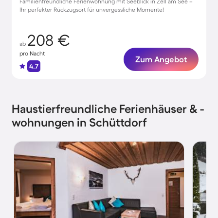
Familienfreundliche Ferienwohnung mit Seeblick in Zell am See –
Ihr perfekter Rückzugsort für unvergessliche Momente!
208 €
ab
pro Nacht
Zum Angebot
4.7
Haustierfreundliche Ferienhäuser & -
wohnungen in Schüttdorf