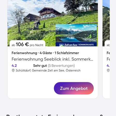
106 €
7
ab
pro Nacht
ab
Ferienwohnung ∙ 4 Gäste ∙ 1 Schlafzimmer
Ferie
Ferienwohnung Seeblick inkl. Sommerkarte
Feri
4.2
Sehr gut
(5 Bewertungen)
4.3
Schüttdorf, Gemeinde Zell am See, Österreich
Sch
Zum Angebot