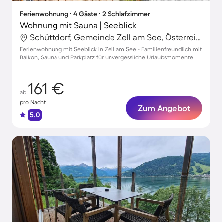
Ferienwohnung ∙ 4 Gäste ∙ 2 Schlafzimmer
Wohnung mit Sauna | Seeblick
Schüttdorf, Gemeinde Zell am See, Österreich
Ferienwohnung mit Seeblick in Zell am See - Familienfreundlich mit
Balkon, Sauna und Parkplatz für unvergessliche Urlaubsmomente
161 €
ab
pro Nacht
Zum Angebot
5.0