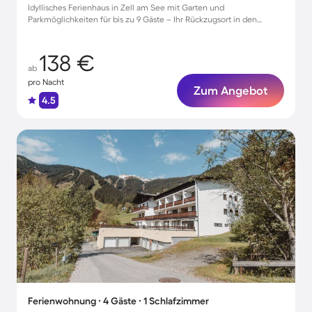
Idyllisches Ferienhaus in Zell am See mit Garten und
Parkmöglichkeiten für bis zu 9 Gäste – Ihr Rückzugsort in den
Bergen!
138 €
ab
pro Nacht
Zum Angebot
4.5
Ferienwohnung ∙ 4 Gäste ∙ 1 Schlafzimmer