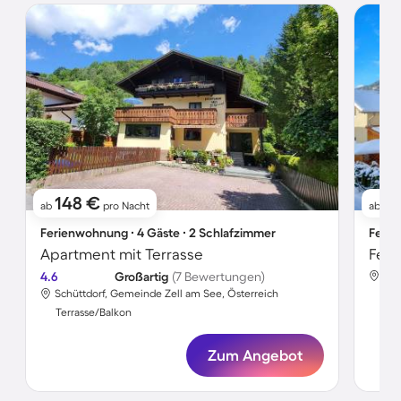
148 €
16
ab
pro Nacht
ab
Ferienwohnung ∙ 4 Gäste ∙ 2 Schlafzimmer
Ferie
Apartment mit Terrasse
4.6
Großartig
(7 Bewertungen)
Sch
Schüttdorf, Gemeinde Zell am See, Österreich
Ter
Terrasse/Balkon
Zum Angebot