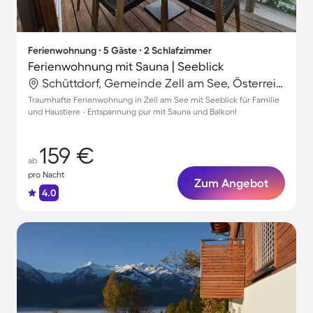
Ferienwohnung ∙ 5 Gäste ∙ 2 Schlafzimmer
Ferienwohnung mit Sauna | Seeblick
Schüttdorf, Gemeinde Zell am See, Österreich
Traumhafte Ferienwohnung in Zell am See mit Seeblick für Familie
und Haustiere - Entspannung pur mit Sauna und Balkon!
159 €
ab
pro Nacht
Zum Angebot
4.0