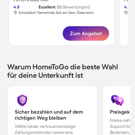
4.8
Exzellent
(85 Bewertungen)
4.8
Schüttdorf, Gemeinde Zell am See, Österreich
Sch
Zum Angebot
Warum HomeToGo die beste Wahl
für deine Unterkunft ist
Sicher bezahlen und auf dem
Preisgekr
richtigen Weg bleiben
Erlebe nahtl
Wähle lokale, vertrauenswürdige
Support bei 
Zahlungsmethoden sowie eine
Bedenken.