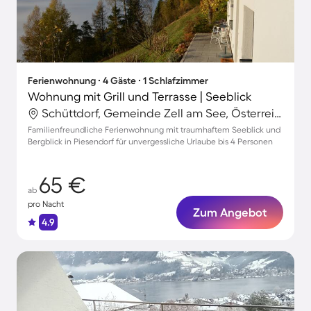
Ferienwohnung ∙ 4 Gäste ∙ 1 Schlafzimmer
Wohnung mit Grill und Terrasse | Seeblick
Schüttdorf, Gemeinde Zell am See, Österreich
Familienfreundliche Ferienwohnung mit traumhaftem Seeblick und
Bergblick in Piesendorf für unvergessliche Urlaube bis 4 Personen
65 €
ab
pro Nacht
Zum Angebot
4.9