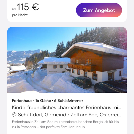
115 €
ab
Zum Angebot
pro Nacht
Ferienhaus ∙ 16 Gäste ∙ 6 Schlafzimmer
Kinderfreundliches charmantes Ferienhaus mit Terrasse | Bergblick | Nah am Skifahren
Schüttdorf, Gemeinde Zell am See, Österreich
Ferienhaus in Zell am See mit atemberaubendem Bergblick für bis
zu 16 Personen – der perfekte Familienurlaub!