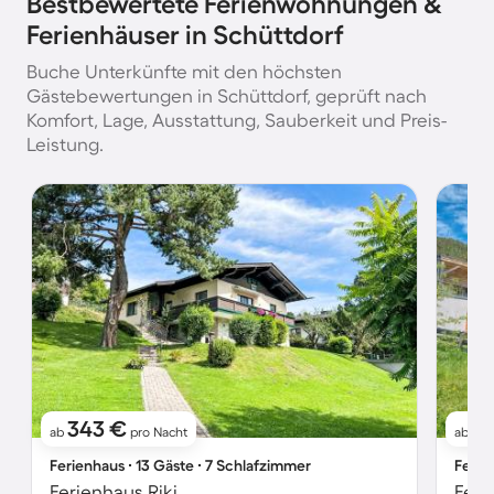
Bestbewertete Ferienwohnungen &
Ferienhäuser in Schüttdorf
Buche Unterkünfte mit den höchsten
Gästebewertungen in Schüttdorf, geprüft nach
Komfort, Lage, Ausstattung, Sauberkeit und Preis-
Leistung.
343 €
5
ab
pro Nacht
ab
Ferienhaus ∙ 13 Gäste ∙ 7 Schlafzimmer
Ferie
Ferienhaus Riki