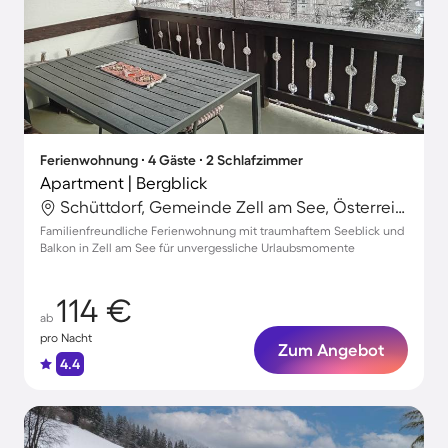
Ferienwohnung ∙ 4 Gäste ∙ 2 Schlafzimmer
Apartment | Bergblick
Schüttdorf, Gemeinde Zell am See, Österreich
Familienfreundliche Ferienwohnung mit traumhaftem Seeblick und
Balkon in Zell am See für unvergessliche Urlaubsmomente
114 €
ab
pro Nacht
Zum Angebot
4.4