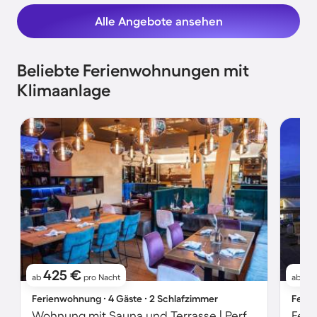
Alle Angebote ansehen
Beliebte Ferienwohnungen mit
Klimaanlage
425 €
3
ab
pro Nacht
ab
Ferienwohnung ∙ 4 Gäste ∙ 2 Schlafzimmer
Ferie
Wohnung mit Sauna und Terrasse | Perfekt für die Arbeit von Zuhause