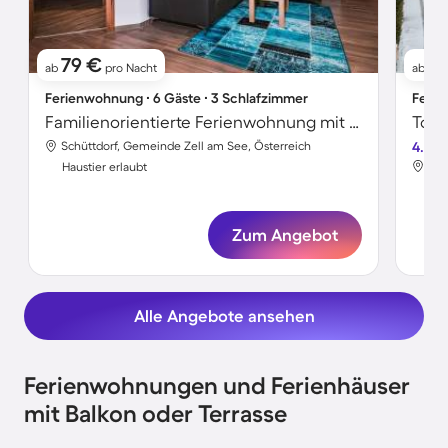
79 €
9
ab
pro Nacht
ab
Ferienwohnung ∙ 6 Gäste ∙ 3 Schlafzimmer
Ferie
Familienorientierte Ferienwohnung mit Sauna | Skifahren in der Nähe | Haustiere erlaubt
Toll
Schüttdorf, Gemeinde Zell am See, Österreich
4.7
Sch
Haustier erlaubt
Hau
Zum Angebot
Alle Angebote ansehen
Ferienwohnungen und Ferienhäuser
mit Balkon oder Terrasse