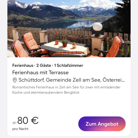
Ferienhaus ∙ 2 Gäste ∙ 1 Schlafzimmer
Ferienhaus mit Terrasse
Schüttdorf, Gemeinde Zell am See, Österreich
Romantisches Ferienhaus in Zell am See für zwei mit einladender
Küche und atemberaubendem Bergblick
80 €
ab
Zum Angebot
pro Nacht