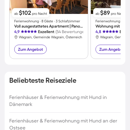
$102
$89
ab
pro Nacht
ab
pro Nacht
Ferienwohnung ∙ 8 Gäste ∙ 3 Schlafzimmer
Ferienwohnung ∙ 2 Gäs
Voll ausgestattetes Apartment | Panoramablick | Nah am Skifahren
Wohnung mit Garten
4,9
Exzellent
(54 Bewertungen)
4,8
Exzel
Wagrain, Gemeinde Wagrain, Österreich
Wagrain, Gemeinde
Zum Angebot
Zum Angebot
Beliebteste Reiseziele
Ferienhäuser & Ferienwohnung mit Hund in
Dänemark
Ferienhäuser & Ferienwohnung mit Hund an der
Ostsee