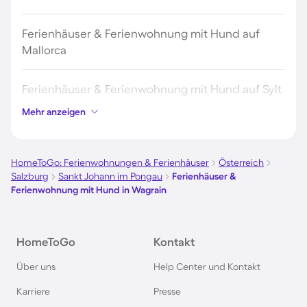
Ferienhäuser & Ferienwohnung mit Hund auf
Mallorca
Ferienhäuser & Ferienwohnung mit Hund auf Sylt
Mehr anzeigen
Ferienhäuser & Ferienwohnung mit Hund auf
Borkum
HomeToGo: Ferienwohnungen & Ferienhäuser
Österreich
Salzburg
Sankt Johann im Pongau
Ferienhäuser &
Ferienhäuser & Ferienwohnung mit Hund auf
Ferienwohnung mit Hund in Wagrain
Norderney
Ferienhäuser & Ferienwohnung mit Hund am
HomeToGo
Kontakt
Bodensee
Über uns
Help Center und Kontakt
Karriere
Presse
Ferienhäuser & Ferienwohnung mit Hund auf