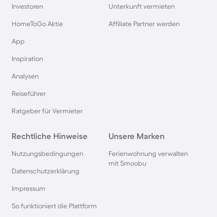
Rügen
Investoren
Unterkunft vermieten
HomeToGo Aktie
Affiliate Partner werden
Ferienhäuser & Ferienwohnung mit Hund am
App
Gardasee
Inspiration
Ferienhäuser & Ferienwohnung mit Hund an der
Analysen
Nordsee
Reiseführer
Ferienhäuser & Ferienwohnung mit Hund in
Ratgeber für Vermieter
Kroatien
Rechtliche Hinweise
Unsere Marken
Ferienhäuser & Ferienwohnung mit Hund im
Nutzungsbedingungen
Ferienwohnung verwalten
Allgäu
mit Smoobu
Datenschutzerklärung
Ferienhäuser & Ferienwohnung mit Hund auf
Impressum
Fehmarn
So funktioniert die Plattform