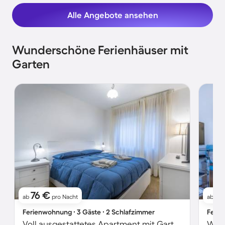
Alle Angebote ansehen
Wunderschöne Ferienhäuser mit
Garten
76 €
11
ab
pro Nacht
ab
Ferienwohnung ∙ 3 Gäste ∙ 2 Schlafzimmer
Ferie
Voll ausgestattetes Apartment mit Garten | Nah am Skifahren | Perfekt für die Arbeit von Zuhause