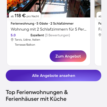
118 €
10
ab
pro Nacht
ab
Ferienwohnung ∙ 5 Gäste ∙ 2 Schlafzimmer
Ferie
Wohnung mit 2 Schlafzimmern für 5 Personen
5.0
Exzellent
(3 Bewertungen)
Tarv
Tarvis, Udine, Italien
Ter
Terrasse/Balkon
Zum Angebot
Alle Angebote ansehen
Top Ferienwohnungen &
Ferienhäuser mit Küche