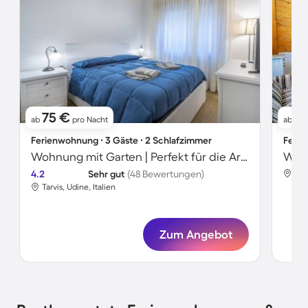
75 €
11
ab
pro Nacht
ab
Ferienwohnung ∙ 3 Gäste ∙ 2 Schlafzimmer
Ferie
Wohnung mit Garten | Perfekt für die Arbeit von Zuhause
4.2
Sehr gut
(48 Bewertungen)
Tarv
Tarvis, Udine, Italien
Zum Angebot