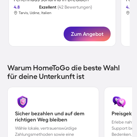
4.8
Exzellent
(42 Bewertungen)
4.6
Tarvis, Udine, Italien
Tarv
Zum Angebot
Warum HomeToGo die beste Wahl
für deine Unterkunft ist
Sicher bezahlen und auf dem
Preisgekr
richtigen Weg bleiben
Erlebe nahtl
Wähle lokale, vertrauenswürdige
Support bei 
Zahlungsmethoden sowie eine
Bedenken.