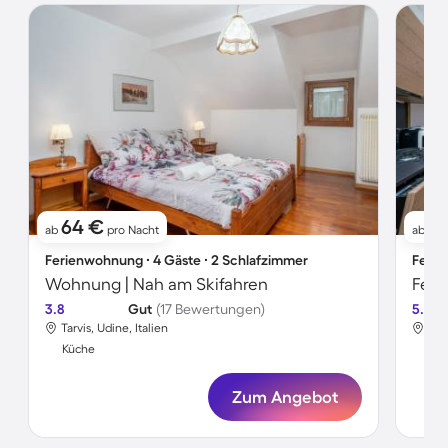
64 €
7
ab
pro Nacht
ab
Ferienwohnung ∙ 4 Gäste ∙ 2 Schlafzimmer
Ferie
Wohnung | Nah am Skifahren
Feri
3.8
Gut
(17 Bewertungen)
5.0
Tarvis, Udine, Italien
Tarv
Küche
Kü
Zum Angebot