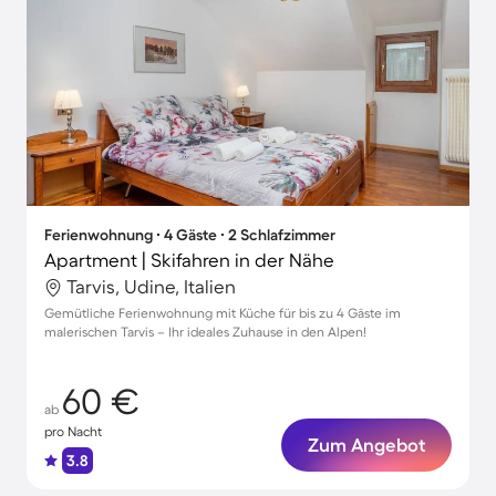
Ferienwohnung ∙ 4 Gäste ∙ 2 Schlafzimmer
Apartment | Skifahren in der Nähe
Tarvis, Udine, Italien
Gemütliche Ferienwohnung mit Küche für bis zu 4 Gäste im
malerischen Tarvis – Ihr ideales Zuhause in den Alpen!
60 €
ab
pro Nacht
Zum Angebot
3.8