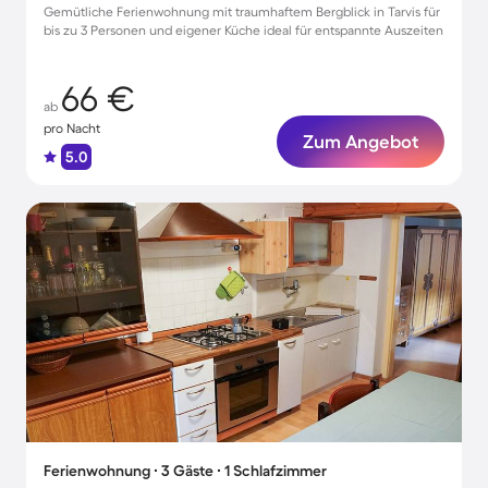
Gemütliche Ferienwohnung mit traumhaftem Bergblick in Tarvis für
bis zu 3 Personen und eigener Küche ideal für entspannte Auszeiten
66 €
ab
pro Nacht
Zum Angebot
5.0
Ferienwohnung ∙ 3 Gäste ∙ 1 Schlafzimmer