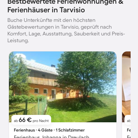
Bestbewertete Ferienwohnungen &
Ferienhäuser in Tarvisio
Buche Unterkünfte mit den höchsten
Gästebewertungen in Tarvisio, geprüft nach
Komfort, Lage, Ausstattung, Sauberkeit und Preis-
Leistung.
66 €
1
ab
pro Nacht
ab
Ferienhaus ∙ 4 Gäste ∙ 1 Schlafzimmer
Ferie
Ferienhaus Johanna in Dreulach
Feri