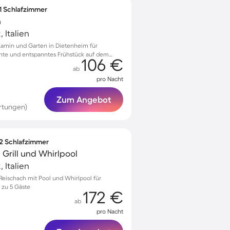
 1 Schlafzimmer
n
 Italien
Kamin und Garten in Dietenheim für
te und entspanntes Frühstück auf dem
106 €
ab
pro Nacht
Zum Angebot
rtungen)
 2 Schlafzimmer
Grill und Whirlpool
 Italien
eischach mit Pool und Whirlpool für
 zu 5 Gäste
172 €
ab
pro Nacht