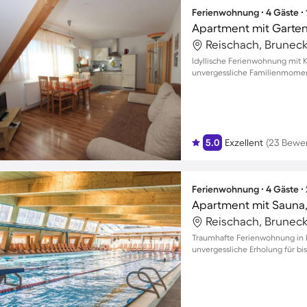
Ferienwohnung ∙ 4 Gäste ∙
Apartment mit Garte
Reischach, Bruneck,
Idyllische Ferienwohnung mit 
unvergessliche Familienmomen
Balkon.
5.0
Exzellent
(23 Bewe
Ferienwohnung ∙ 4 Gäste ∙
Apartment mit Sauna, 
Reischach, Bruneck,
Traumhafte Ferienwohnung in R
unvergessliche Erholung für bis