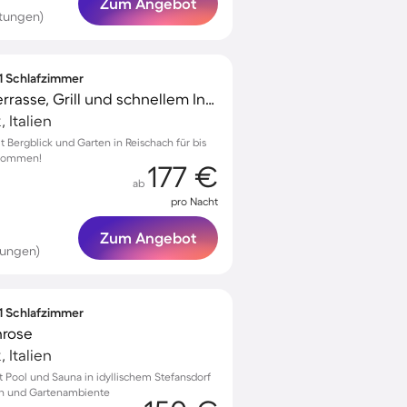
Zum Angebot
tungen)
 1 Schlafzimmer
Ferienwohnung mit Terrasse, Grill und schnellem Internet | Gartenblick | Ideal für Homeoffice
 Italien
Bergblick und Garten in Reischach für bis
lkommen!
177 €
ab
pro Nacht
Zum Angebot
tungen)
 1 Schlafzimmer
nrose
 Italien
Pool und Sauna in idyllischem Stefansdorf
kon und Gartenambiente