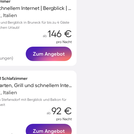
zimmer
Schönes Studio mit schnellem Internet | Bergblick | Haustierfreundlich
 Italien
und Bergblick in Bruneck für bis zu 4 Gäste
chen Urlaub!
146 €
ab
pro Nacht
Zum Angebot
tungen)
 1 Schlafzimmer
Ferienwohnung mit Garten, Grill und schnellem Internet | Gartenblick
 Italien
Stefansdorf mit Bergblick und Balkon für
eit
92 €
ab
pro Nacht
Zum Angebot