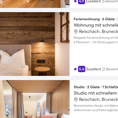
4.9
Exzellent
(5 Bewer
Ferienwohnung ∙ 6 Gäste ∙
Reischach, Bruneck,
Elegante Ferienwohnung mit Bal
6 Personen – Ihr Rückzugsort in
5.0
Exzellent
(2 Bewer
Studio ∙ 2 Gäste ∙ 1 Schlaf
Studio mit schnellem I
Reischach, Bruneck,
Romantisches Studio mit Balkon
willkommen und Parkmöglichk