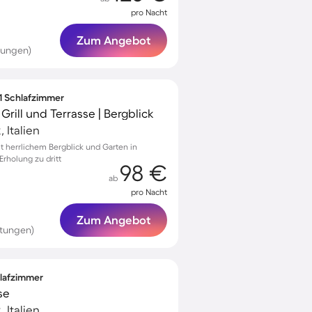
pro Nacht
Zum Angebot
tungen)
 1 Schlafzimmer
rill und Terrasse | Bergblick
 Italien
 herrlichem Bergblick und Garten in
Erholung zu dritt
98 €
ab
pro Nacht
Zum Angebot
rtungen)
hlafzimmer
se
 Italien