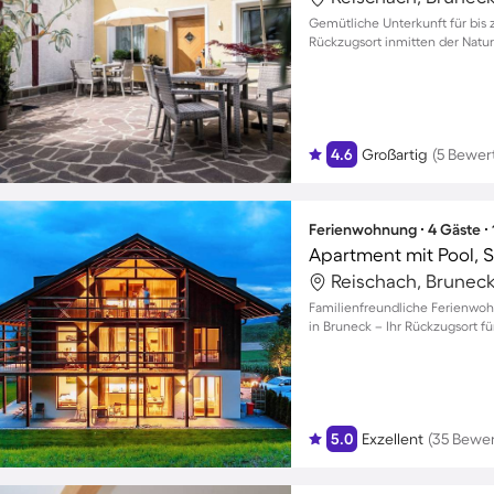
Gemütliche Unterkunft für bis 
Rückzugsort inmitten der Natur
4.6
Großartig
(5 Bewer
Ferienwohnung ∙ 4 Gäste ∙
Apartment mit Pool, S
Reischach, Bruneck,
Familienfreundliche Ferienwoh
in Bruneck – Ihr Rückzugsort fü
5.0
Exzellent
(35 Bewe