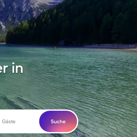
r in
Gäste
Suche