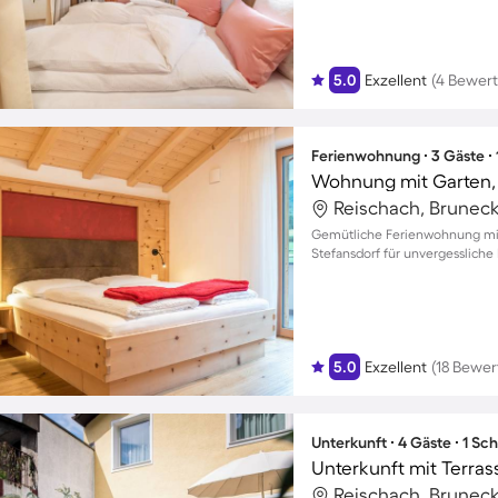
5.0
Exzellent
(4 Bewer
Ferienwohnung ∙ 3 Gäste ∙
Wohnung mit Garten, G
Reischach, Bruneck,
Gemütliche Ferienwohnung mit
Stefansdorf für unvergessliche 
5.0
Exzellent
(18 Bewe
Unterkunft ∙ 4 Gäste ∙ 1 Sc
Unterkunft mit Terras
Reischach, Bruneck,