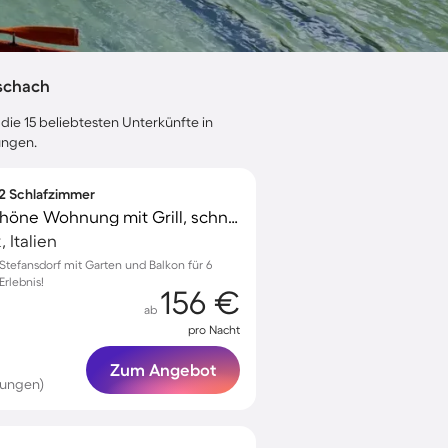
schach
die 15 beliebtesten Unterkünfte in
ungen.
 2 Schlafzimmer
Familienorientierte schöne Wohnung mit Grill, schnellem Internet und Garten | Bergblick
 Italien
Stefansdorf mit Garten und Balkon für 6
Erlebnis!
156 €
ab
pro Nacht
Zum Angebot
tungen)