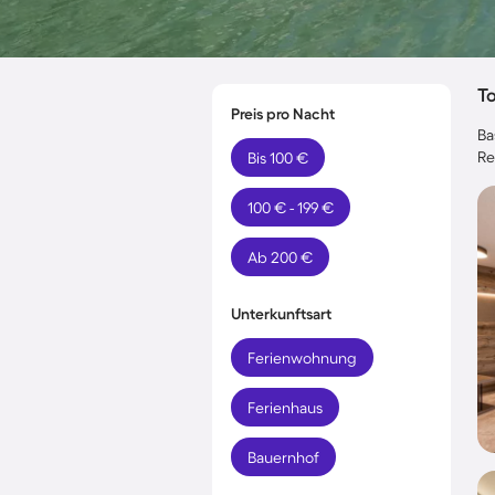
T
Preis pro Nacht
Ba
Re
Bis 100 €
100 € - 199 €
Ab 200 €
Unterkunftsart
Ferienwohnung
Ferienhaus
Bauernhof