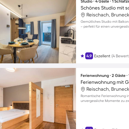
Studio ∙ 4 Gäste ∙ 1 Schlaf
Reischach, Bruneck,
Gemütliches Studio mit Balkon 
– perfekt für einen unvergessli
4.9
Exzellent
(4 Bewer
Ferienwohnung ∙ 2 Gäste ∙
Reischach, Bruneck,
Romantische Ferienwohnung in 
unvergessliche Momente zu zw