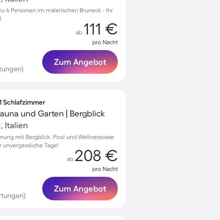
zu 4 Personen im malerischen Bruneck - Ihr
!
111 €
ab
pro Nacht
Zum Angebot
tungen)
 1 Schlafzimmer
auna und Garten | Bergblick
 Italien
nung mit Bergblick, Pool und Wellnessoase
r unvergessliche Tage!
208 €
ab
pro Nacht
Zum Angebot
rtungen)