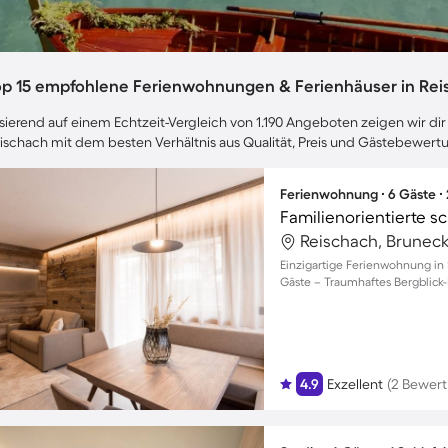
op 15 empfohlene Ferienwohnungen & Ferienhäuser in Rei
sierend auf einem Echtzeit-Vergleich von 1.190 Angeboten zeigen wir dir 
ischach mit dem besten Verhältnis aus Qualität, Preis und Gästebewert
Ferienwohnung ∙ 6 Gäste ∙
Reischach, Bruneck,
Einzigartige Ferienwohnung in 
Gäste – Traumhaftes Bergblick-
4.9
Exzellent
(2 Bewer