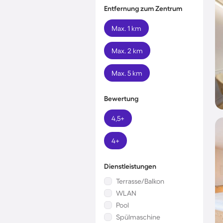
Entfernung zum Zentrum
Max. 1 km
Max. 2 km
Max. 5 km
Bewertung
4,5+
4+
Dienstleistungen
Terrasse/Balkon
WLAN
Pool
Spülmaschine