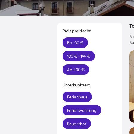
T
Preis pro Nacht
Ba
Bo
Bis 100 €
100 € - 199 €
Ab 200 €
Unterkunftsart
Ferienhaus
Ferienwohnung
Bauernhof