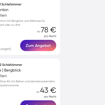
 1 Schlafzimmer
Anton
lien
rmio mit Bergblick und Wellness für
it oder zu dritt
78 €
ab
pro Nacht
Zum Angebot
tungen)
 2 Schlafzimmer
 | Bergblick
lien
 Doss Alt mit Balkon und atemberaubendem
Urlaubsmomente
43 €
ab
pro Nacht