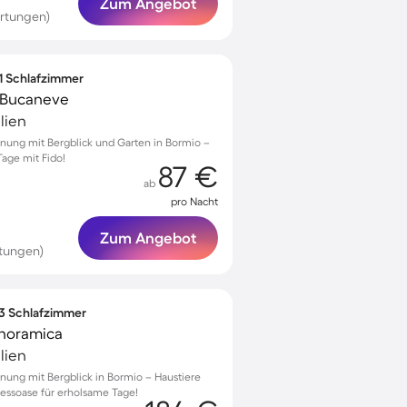
Zum Angebot
rtungen)
 1 Schlafzimmer
 Bucaneve
lien
nung mit Bergblick und Garten in Bormio –
Tage mit Fido!
87 €
ab
pro Nacht
Zum Angebot
tungen)
 3 Schlafzimmer
noramica
lien
nung mit Bergblick in Bormio – Haustiere
essoase für erholsame Tage!