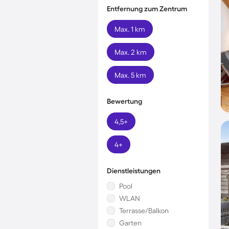
Entfernung zum Zentrum
Max. 1 km
Max. 2 km
Max. 5 km
Bewertung
4,5+
4+
Dienstleistungen
Pool
WLAN
Terrasse/Balkon
Garten