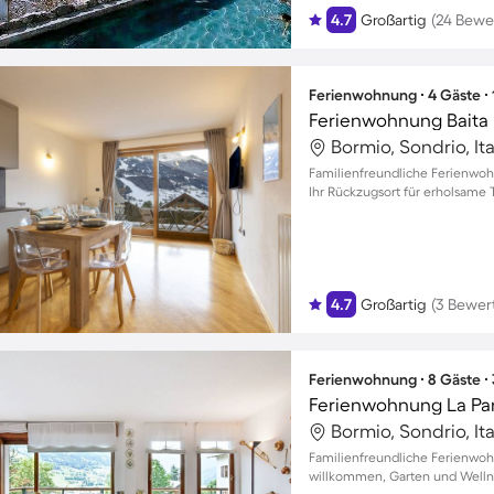
4.7
Großartig
(24 Bewe
Ferienwohnung ∙ 4 Gäste ∙
Ferienwohnung Baita
Bormio, Sondrio, Ita
Familienfreundliche Ferienwoh
Ihr Rückzugsort für erholsame 
4.7
Großartig
(3 Bewer
Ferienwohnung ∙ 8 Gäste ∙
Ferienwohnung La Pa
Bormio, Sondrio, Ita
Familienfreundliche Ferienwoh
willkommen, Garten und Welln