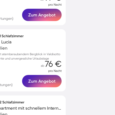
pro Nacht
Zum Angebot
rtungen)
 1 Schlafzimmer
 Lucia
lien
 atemberaubendem Bergblick in Valdisotto
te und unvergessliche Urlaubstage
76 €
ab
pro Nacht
Zum Angebot
rtungen)
 2 Schlafzimmer
Voll ausgestattetes Apartment mit schnellem Internet | Flussblick | Skifahren in der Nähe | Ideal für Homeoffice
lien