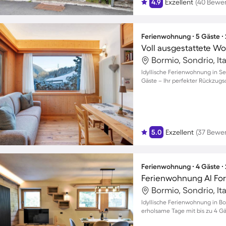
4.9
Exzellent
(40 Bewe
Ferienwohnung ∙ 5 Gäste ∙
Bormio, Sondrio, Ita
Idyllische Ferienwohnung in Se
Gäste – Ihr perfekter Rückzugso
5.0
Exzellent
(37 Bewe
Ferienwohnung ∙ 4 Gäste ∙
Ferienwohnung Al Forte
Bormio, Sondrio, Ita
Idyllische Ferienwohnung in Bo
erholsame Tage mit bis zu 4 G