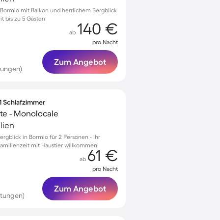
Bormio mit Balkon und herrlichem Bergblick
t bis zu 5 Gästen
140 €
ab
pro Nacht
Zum Angebot
tungen)
 1 Schlafzimmer
te - Monolocale
lien
gblick in Bormio für 2 Personen - Ihr
amilienzeit mit Haustier willkommen!
61 €
ab
pro Nacht
Zum Angebot
rtungen)