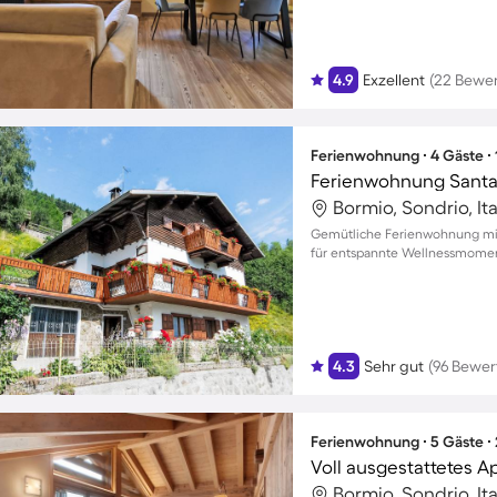
4.9
Exzellent
(22 Bewe
Ferienwohnung ∙ 4 Gäste ∙
Ferienwohnung Santa
Bormio, Sondrio, Ita
Gemütliche Ferienwohnung mit
für entspannte Wellnessmomen
4.3
Sehr gut
(96 Bewe
Ferienwohnung ∙ 5 Gäste ∙
Bormio, Sondrio, Ita