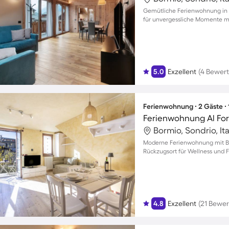
Gemütliche Ferienwohnung in 
für unvergessliche Momente mi
5.0
Exzellent
(4 Bewer
Ferienwohnung ∙ 2 Gäste ∙
Ferienwohnung Al For
Bormio, Sondrio, Ita
Moderne Ferienwohnung mit Ber
Rückzugsort für Wellness und F
4.8
Exzellent
(21 Bewe