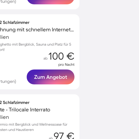
rtungen)
 2 Schlafzimmer
Voll ausgestattete Wohnung mit schnellem Internet, Sauna und Terrasse | Bergblick | Perfekt für die Arbeit von Zuhause | Haustierfreundlich
lien
ghetto mit Bergblick, Sauna und Platz für 5
rt!
100 €
ab
pro Nacht
Zum Angebot
rtungen)
 2 Schlafzimmer
 - Trilocale Interrato
lien
rmio mit Bergblick und Wellnessoase für
ästen und Haustieren
97 €
ab