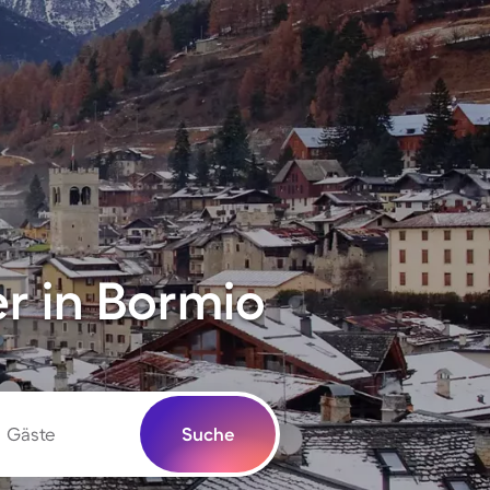
r in Bormio
Gäste
Suche