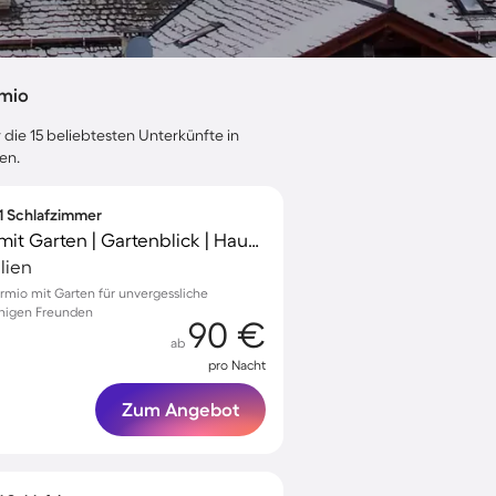
rmio
 die 15 beliebtesten Unterkünfte in
en.
 1 Schlafzimmer
Tolle Ferienwohnung mit Garten | Gartenblick | Haustiere erlaubt
lien
rmio mit Garten für unvergessliche
inigen Freunden
90 €
ab
pro Nacht
Zum Angebot