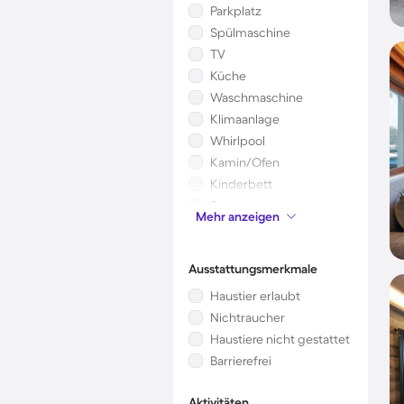
Parkplatz
Spülmaschine
TV
Küche
Waschmaschine
Klimaanlage
Whirlpool
Kamin/Ofen
Kinderbett
Sauna
Mehr anzeigen
Mikrowelle
Ausstattungsmerkmale
Haustier erlaubt
Nichtraucher
Haustiere nicht gestattet
Barrierefrei
Aktivitäten