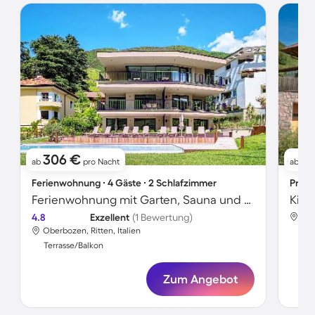
306 €
1
ab
pro Nacht
ab
Ferienwohnung ∙ 4 Gäste ∙ 2 Schlafzimmer
Priva
Ferienwohnung mit Garten, Sauna und beheiztem Pool | Stadtblick | Ideal für Homeoffice
4.8
Exzellent
(1 Bewertung)
Obe
Oberbozen, Ritten, Italien
Ter
Terrasse/Balkon
Zum Angebot