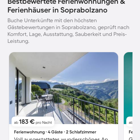
Bestbewertete Ferienwohnungen &
Ferienhäuser in Soprabolzano
Buche Unterkünfte mit den höchsten
Gästebewertungen in Soprabolzano, geprüft nach
Komfort, Lage, Ausstattung, Sauberkeit und Preis-
Leistung.
183 €
1
ab
pro Nacht
ab
Ferienwohnung ∙ 4 Gäste ∙ 2 Schlafzimmer
Ferie
Voll ausgestattetes wunderschönes Apartment mit Sauna, Terrasse und Garten