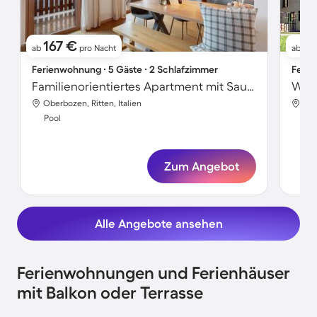
167 €
3
ab
pro Nacht
ab
Ferienwohnung ∙ 5 Gäste ∙ 2 Schlafzimmer
Ferie
Familienorientiertes Apartment mit Sauna, Grill und Garten | Gartenblick | Ideal für Homeoffice
Oberbozen, Ritten, Italien
Obe
Pool
Poo
Zum Angebot
Alle Angebote ansehen
Ferienwohnungen und Ferienhäuser
mit Balkon oder Terrasse