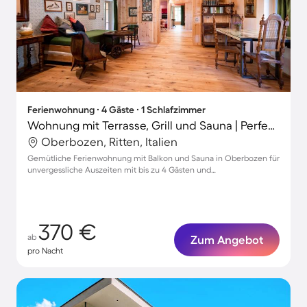
Ferienwohnung ∙ 4 Gäste ∙ 1 Schlafzimmer
Wohnung mit Terrasse, Grill und Sauna | Perfekt für die Arbeit von Zuhause
Oberbozen, Ritten, Italien
Gemütliche Ferienwohnung mit Balkon und Sauna in Oberbozen für
unvergessliche Auszeiten mit bis zu 4 Gästen und
Haustierfreundlichkeit
370 €
ab
Zum Angebot
pro Nacht