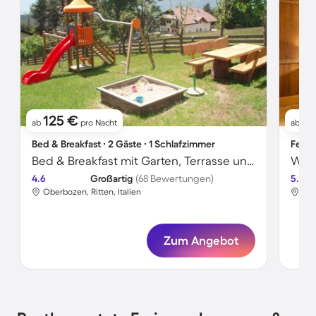
125 €
11
ab
pro Nacht
ab
Bed & Breakfast ∙ 2 Gäste ∙ 1 Schlafzimmer
Ferie
Bed & Breakfast mit Garten, Terrasse und Sauna | Bergblick
Woh
4.6
Großartig
(68 Bewertungen)
5.0
Oberbozen, Ritten, Italien
Obe
Zum Angebot