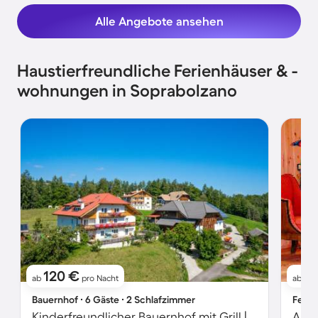
Alle Angebote ansehen
Haustierfreundliche Ferienhäuser & -
wohnungen in Soprabolzano
120 €
2
ab
pro Nacht
ab
Bauernhof ∙ 6 Gäste ∙ 2 Schlafzimmer
Ferie
Kinderfreundlicher Bauernhof mit Grill | Bergblick | Haustierfreundlich