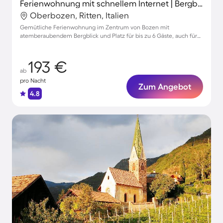
Ferienwohnung mit schnellem Internet | Bergblick
Oberbozen, Ritten, Italien
Gemütliche Ferienwohnung im Zentrum von Bozen mit
atemberaubendem Bergblick und Platz für bis zu 6 Gäste, auch für
Haustiere geeignet.
193 €
ab
pro Nacht
Zum Angebot
4.8