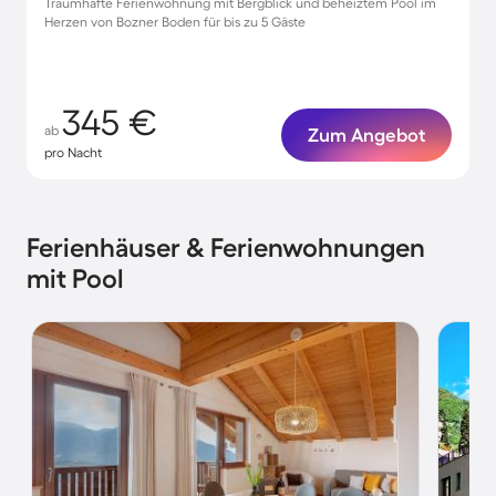
Traumhafte Ferienwohnung mit Bergblick und beheiztem Pool im
Herzen von Bozner Boden für bis zu 5 Gäste
345 €
ab
Zum Angebot
pro Nacht
Ferienhäuser & Ferienwohnungen
mit Pool