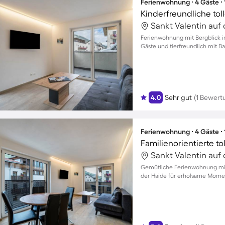
Ferienwohnung ∙ 4 Gäste ∙
Ferienwohnung mit Bergblick in 
Gäste und tierfreundlich mit B
4.0
Sehr gut
(1 Bewert
Ferienwohnung ∙ 4 Gäste ∙
Gemütliche Ferienwohnung mit 
der Haide für erholsame Momen