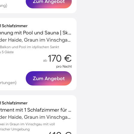
Zum Angebot
ung)
 1 Schlafzimmer
Charmante Ferienwohnung mit Pool und Sauna | Skifahren in der Nähe | Perfekt für die Arbeit von Zuhause
Sankt Valentin auf der Haide, Graun im Vinschgau, Italien
alkon und Pool im idyllischen Sankt
u 5 Gäste
170 €
ab
pro Nacht
Zum Angebot
rtungen)
 1 Schlafzimmer
Wunderschönes Apartment mit 1 Schlafzimmer für 2 Personen
Sankt Valentin auf der Haide, Graun im Vinschgau, Italien
wei in Graun im Vinschgau mit voll
erischer Umgebung