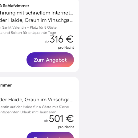
 4 Schlafzimmer
Voll ausgestattete Wohnung mit schnellem Internet | Bergblick | Nah am Skifahren | Ideal für Homeoffice | Hunde erlaubt
Sankt Valentin auf der Haide, Graun im Vinschgau, Italien
Sankt Valentin – Platz für 8 Gäste,
tz und Balkon für entspannte Tage
316 €
ab
pro Nacht
Zum Angebot
fzimmer
Sankt Valentin auf der Haide, Graun im Vinschgau, Italien
entin auf der Haide für 4 Gäste mit Küche
 entspannten Urlaub mit Haustieren
501 €
ab
pro Nacht