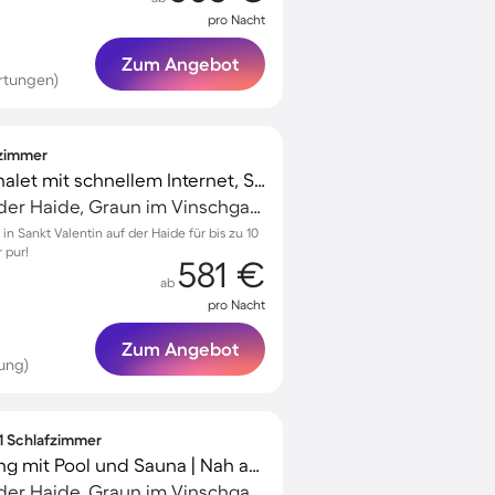
pro Nacht
Zum Angebot
rtungen)
fzimmer
Voll ausgestattetes Chalet mit schnellem Internet, Sauna und Terrasse | Seeblick | Nah am Skifahren | Perfekt für die Arbeit von Zuhause | Haustiere sind willkommen
Sankt Valentin auf der Haide, Graun im Vinschgau, Italien
in Sankt Valentin auf der Haide für bis zu 10
 pur!
581 €
ab
pro Nacht
Zum Angebot
ung)
 1 Schlafzimmer
Schöne Ferienwohnung mit Pool und Sauna | Nah am Skifahren | Ideal für Homeoffice
Sankt Valentin auf der Haide, Graun im Vinschgau, Italien