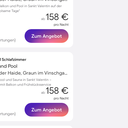
lkon und Pool in Sankt Valentin auf der
holsame Tage"
158 €
ab
pro Nacht
Zum Angebot
rtungen)
 1 Schlafzimmer
nd Pool
Sankt Valentin auf der Haide, Graun im Vinschgau, Italien
ol und Sauna in Sankt Valentin –
 mit Balkon und Frühstücksservice
158 €
ab
pro Nacht
Zum Angebot
rtungen)