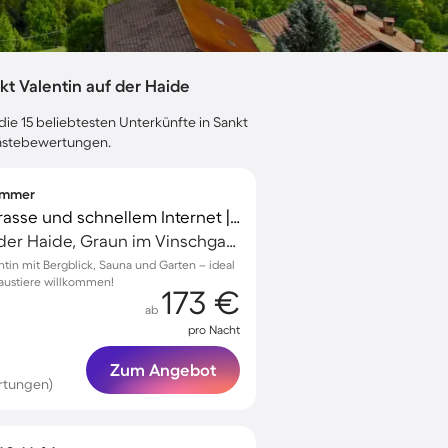
t Valentin auf der Haide
die 15 beliebtesten Unterkünfte in Sankt
 Gästebewertungen.
zimmer
Chalet mit Sauna, Terrasse und schnellem Internet | Flussblick | Skifahren in der Nähe | Perfekt für die Arbeit von Zuhause | Haustiere sind willkommen
Sankt Valentin auf der Haide, Graun im Vinschgau, Italien
entin mit Bergblick, Sauna und Garten – ideal
Haustiere willkommen!
173 €
ab
pro Nacht
Zum Angebot
rtungen)