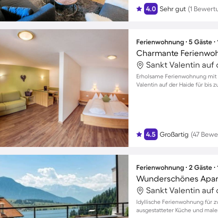
4.0
Sehr gut
(1 Bewert
Ferienwohnung ∙ 5 Gäste ∙
Erholsame Ferienwohnung mit B
Valentin auf der Haide für bis z
4.5
Großartig
(47 Bewe
Ferienwohnung ∙ 2 Gäste ∙
Idyllische Ferienwohnung für z
ausgestatteter Küche und mal