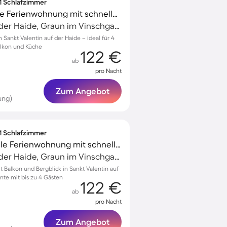
 1 Schlafzimmer
Kinderfreundliche tolle Ferienwohnung mit schnellem Internet | Stadtblick | Skifahren in der Nähe | Haustiere sind willkommen
Sankt Valentin auf der Haide, Graun im Vinschgau, Italien
Sankt Valentin auf der Haide – ideal für 4
alkon und Küche
122 €
ab
pro Nacht
Zum Angebot
ung)
 1 Schlafzimmer
Familienorientierte tolle Ferienwohnung mit schnellem Internet | Bergblick | Skifahren in der Nähe | Haustierfreundlich
Sankt Valentin auf der Haide, Graun im Vinschgau, Italien
Balkon und Bergblick in Sankt Valentin auf
te mit bis zu 4 Gästen
122 €
ab
pro Nacht
Zum Angebot