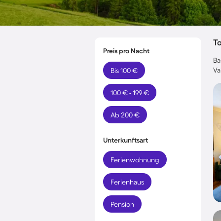
T
Preis pro Nacht
Ba
Va
Bis 100 €
100 € - 199 €
Ab 200 €
Unterkunftsart
Ferienwohnung
Ferienhaus
Pension