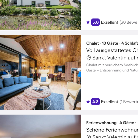
5.0
Exzellent
(30 Bewe
Chalet ∙ 10 Gäste ∙ 4 Schla
Chalet mit herrlichem Seeblick 
Gäste – Entspannung und Natur
4.8
Exzellent
(1 Bewert
Ferienwohnung ∙ 4 Gäste ∙