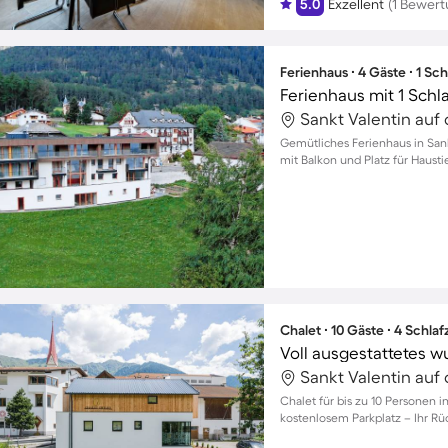
5.0
Exzellent
(1 Bewert
Ferienhaus ∙ 4 Gäste ∙ 1 Sc
Ferienhaus mit 1 Schl
Gemütliches Ferienhaus in Sankt
mit Balkon und Platz für Hausti
Chalet ∙ 10 Gäste ∙ 4 Schla
Chalet für bis zu 10 Personen i
kostenlosem Parkplatz – Ihr Rü