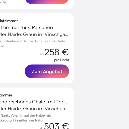
ung)
hlafzimmer
afzimmer für 4 Personen
Sankt Valentin auf der Haide, Graun im Vinschgau, Italien
 Valentin auf der Haide für bis zu 4 Gäste
ere
258 €
ab
pro Nacht
Zum Angebot
fzimmer
Voll ausgestattetes wunderschönes Chalet mit Terrasse und Sauna | Skifahren in der Nähe
Sankt Valentin auf der Haide, Graun im Vinschgau, Italien
n Sankt Valentin auf der Haide mit
ckzugsort inmitten der Natur!
503 €
ab