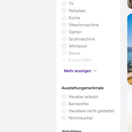
TV
Parkplatz
Küche
Waschmaschine
Garten
Spülmaschine
Whirlpool
Sauna
Kamin/Ofen
Mikrowelle
Mehr anzeigen
Kinderbett
Ausstattungsmerkmale
Haustier erlaubt
Barrierefrei
Haustiere nicht gestattet
Nichtraucher
Aktivitäten