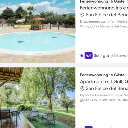
Ferienwohnung ∙ 6 Gäste ∙
Ferienwohnung Iris e 
San Felice del Benac
Entspannung pur in familienfr
Whirlpool in Manerba del Garda
4.4
Sehr gut
(86 Bewe
Ferienwohnung ∙ 6 Gäste ∙
Apartment mit Grill, 
San Felice del Benac
Idyllische Ferienwohnung in Sol
ganze Familie inklusive Hausti