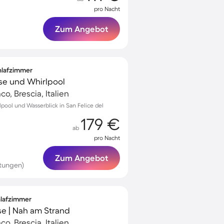
pro Nacht
Zum Angebot
chlafzimmer
sse und Whirlpool
o, Brescia, Italien
lpool und Wasserblick in San Felice del
179 €
ab
pro Nacht
Zum Angebot
tungen)
hlafzimmer
se | Nah am Strand
o, Brescia, Italien