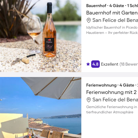
Bauernhof ∙ 4 Gäste ∙ 1 Sc
Bauernhof mit Garten, 
San Felice del Benac
Idyllischer Bauernhof in Picedo
Haustieren – Ihr perfekter Rück
4.8
Exzellent
(18 Bewe
Ferienwohnung ∙ 4 Gäste ∙
Ferienwohnung mit 2 
San Felice del Benac
Gemütliche Ferienwohnung in Sa
tierfreundlicher Atmosphäre