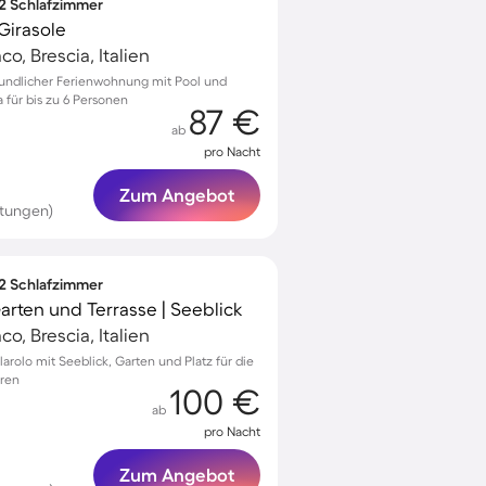
 2 Schlafzimmer
Girasole
o, Brescia, Italien
eundlicher Ferienwohnung mit Pool und
 für bis zu 6 Personen
87 €
ab
pro Nacht
Zum Angebot
rtungen)
 2 Schlafzimmer
Garten und Terrasse | Seeblick
o, Brescia, Italien
arolo mit Seeblick, Garten und Platz für die
eren
100 €
ab
pro Nacht
Zum Angebot