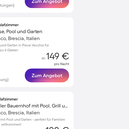
Zum Angebot
rtungen)
chlafzimmer
se, Pool und Garten
o, Brescia, Italien
 und Garten in Pieve Vecchia für
 zu 6 Gästen
149 €
ab
pro Nacht
Zum Angebot
tung)
hlafzimmer
Kinderfreundlicher toller Bauernhof mit Pool, Grill und Garten | Panoramablick | Haustiere erlaubt
o, Brescia, Italien
 mit Pool und Garten - perfekt für Familien
e willkommen!