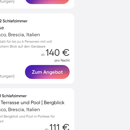
rtungen)
 2 Schlafzimmer
se
o, Brescia, Italien
ò für bis zu 4 Personen mit voll
lichem Blick auf den Gardasee
140 €
ab
pro Nacht
Zum Angebot
rtungen)
 1 Schlafzimmer
errasse und Pool | Bergblick
o, Brescia, Italien
 Bergblick und Pool in Portese für
eit
111 €
ab