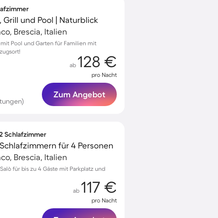
hlafzimmer
Grill und Pool | Naturblick
o, Brescia, Italien
 mit Pool und Garten für Familien mit
zugsort!
128 €
ab
pro Nacht
Zum Angebot
rtungen)
 2 Schlafzimmer
Schlafzimmern für 4 Personen
o, Brescia, Italien
lò für bis zu 4 Gäste mit Parkplatz und
117 €
ab
pro Nacht