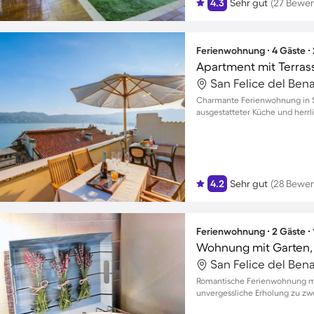
4.3
Sehr gut
(27 Bewe
Ferienwohnung ∙ 4 Gäste ∙
Apartment mit Terras
San Felice del Benac
Charmante Ferienwohnung in Sal
ausgestatteter Küche und herr
4.2
Sehr gut
(28 Bewe
Ferienwohnung ∙ 2 Gäste ∙
Wohnung mit Garten, T
San Felice del Benac
Romantische Ferienwohnung mit
unvergessliche Erholung zu zw