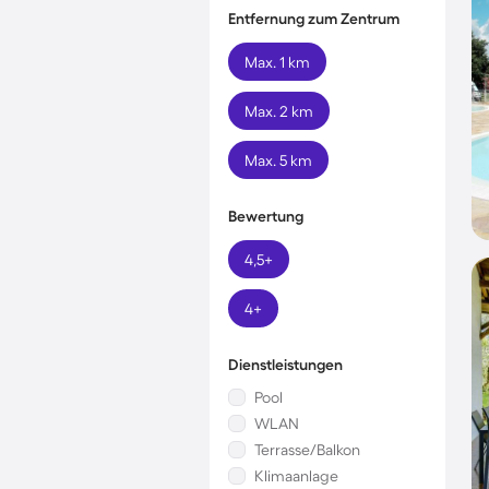
Entfernung zum Zentrum
Max. 1 km
Max. 2 km
Max. 5 km
Bewertung
4,5+
4+
Dienstleistungen
Pool
WLAN
Terrasse/Balkon
Klimaanlage