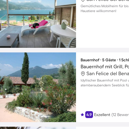
Gemütliches Mobilheim für bis
Haustiere willkommen!
Bauernhof ∙ 5 Gäste ∙ 1 Sc
Bauernhof mit Grill, 
San Felice del Benac
Idyllischer Bauernhof mit Pool
atemberaubendem Seeblick für 
4.9
Exzellent
(12 Bewe