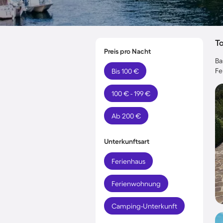
T
Preis pro Nacht
Ba
Fe
Bis 100 €
100 € - 199 €
Ab 200 €
Unterkunftsart
Ferienhaus
Ferienwohnung
Camping-Unterkunft