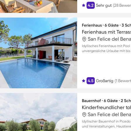
4.2
Sehr gut
(28 Bewe
Ferienhaus ∙ 6 Gäste ∙ 3 S
Ferienhaus mit Terras
San Felice del Benac
Idyllisches Ferienhaus mit Pool
unvergessliche Urlaube mit bis
4.5
Großartig
(1 Bewer
Bauernhof ∙ 6 Gäste ∙ 2 Sc
San Felice del Benac
Idyllischer Bauernhof in Picedo
und Veranstaltungen, Haustier