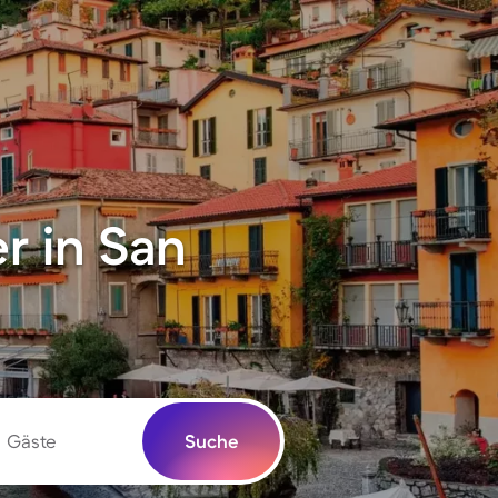
r in San
Gäste
Suche