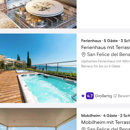
Ferienhaus ∙ 5 Gäste ∙ 3 S
Ferienhaus mit Terra
San Felice del Benac
Idyllisches Ferienhaus mit Whir
Benaco für bis zu 5 Gäste
4.7
Großartig
(2 Bewer
Mobilheim ∙ 4 Gäste ∙ 2 Sc
Mobilheim mit Terras
San Felice del Benac