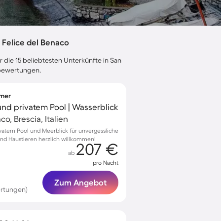
Felice del Benaco
 die 15 beliebtesten Unterkünfte in San
ebewertungen.
mmer
n und privatem Pool | Wasserblick
o, Brescia, Italien
rivatem Pool und Meerblick für unvergessliche
nd Haustieren herzlich willkommen!
207 €
ab
pro Nacht
Zum Angebot
rtungen)