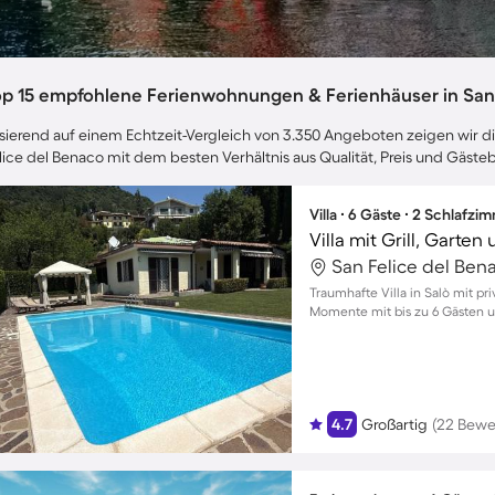
op 15 empfohlene Ferienwohnungen & Ferienhäuser in San 
sierend auf einem Echtzeit-Vergleich von 3.350 Angeboten zeigen wir dir
lice del Benaco mit dem besten Verhältnis aus Qualität, Preis und Gäst
Villa ∙ 6 Gäste ∙ 2 Schlafzi
Villa mit Grill, Garte
San Felice del Benac
Traumhafte Villa in Salò mit p
Momente mit bis zu 6 Gästen u
4.7
Großartig
(22 Bewe