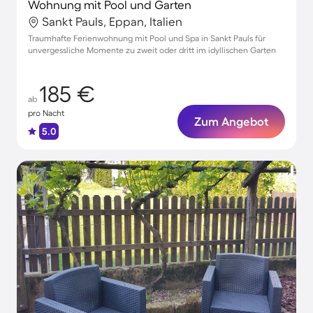
Wohnung mit Pool und Garten
Sankt Pauls, Eppan, Italien
Traumhafte Ferienwohnung mit Pool und Spa in Sankt Pauls für
unvergessliche Momente zu zweit oder dritt im idyllischen Garten
185 €
ab
pro Nacht
Zum Angebot
5.0