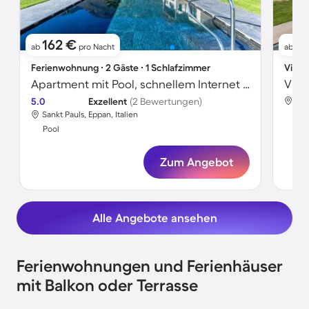
162 €
1.
ab
pro Nacht
ab
Ferienwohnung ∙ 2 Gäste ∙ 1 Schlafzimmer
Villa 
Apartment mit Pool, schnellem Internet und Terrasse | Stadtblick
Vill
5.0
Exzellent
(2 Bewertungen)
San
Sankt Pauls, Eppan, Italien
Poo
Pool
Zum Angebot
Alle Angebote ansehen
Ferienwohnungen und Ferienhäuser
mit Balkon oder Terrasse