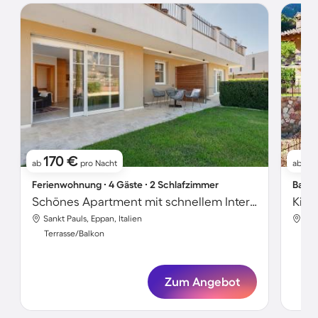
170 €
2
ab
pro Nacht
ab
Ferienwohnung ∙ 4 Gäste ∙ 2 Schlafzimmer
Bauer
Schönes Apartment mit schnellem Internet, Terrasse und Garten | Stadtblick | Perfekt für die Arbeit von Zuhause | Hunde erlaubt
Sankt Pauls, Eppan, Italien
San
Terrasse/Balkon
Ter
Zum Angebot