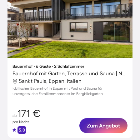
Bauernhof ∙ 6 Gäste ∙ 2 Schlafzimmer
Bauernhof mit Garten, Terrasse und Sauna | Naturblick
Sankt Pauls, Eppan, Italien
Idyllischer Bauernhof in Eppan mit Pool und Sauna für
unvergessliche Familienmomente im Bergblickgarten
171 €
ab
pro Nacht
Zum Angebot
5.0