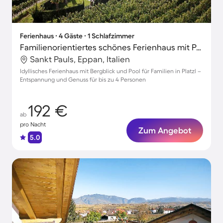
Ferienhaus ∙ 4 Gäste ∙ 1 Schlafzimmer
Familienorientiertes schönes Ferienhaus mit Pool, Terrasse und Garten | Bergblick | Ideal für Homeoffice
Sankt Pauls, Eppan, Italien
Idyllisches Ferienhaus mit Bergblick und Pool für Familien in Platzl –
Entspannung und Genuss für bis zu 4 Personen
192 €
ab
pro Nacht
Zum Angebot
5.0