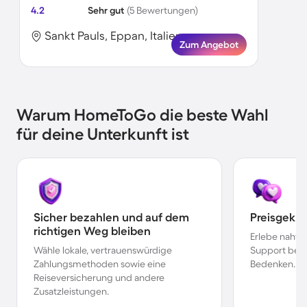
4.2
Sehr gut
(5 Bewertungen)
Sankt Pauls, Eppan, Italien
Zum Angebot
Warum HomeToGo die beste Wahl
für deine Unterkunft ist
Sicher bezahlen und auf dem
Preisgekr
richtigen Weg bleiben
Erlebe nahtl
Wähle lokale, vertrauenswürdige
Support bei 
Zahlungsmethoden sowie eine
Bedenken.
Reiseversicherung und andere
Zusatzleistungen.