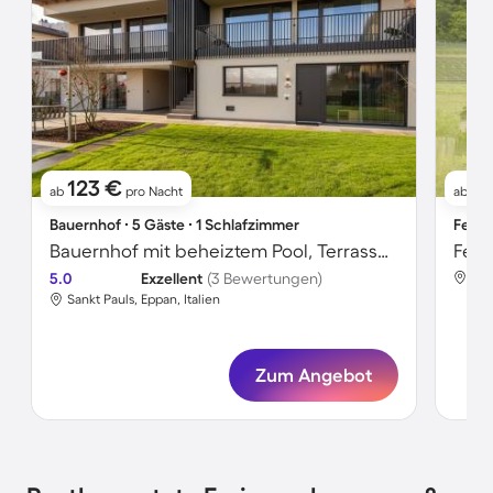
123 €
2
ab
pro Nacht
ab
Bauernhof ∙ 5 Gäste ∙ 1 Schlafzimmer
Ferie
Bauernhof mit beheiztem Pool, Terrasse und Sauna | Bergblick
5.0
Exzellent
(3 Bewertungen)
San
Sankt Pauls, Eppan, Italien
Zum Angebot