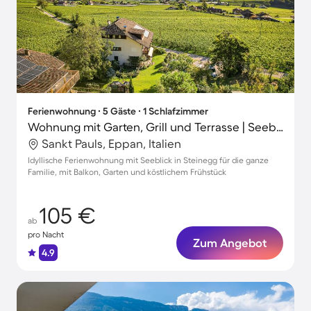
Ferienwohnung ∙ 5 Gäste ∙ 1 Schlafzimmer
Wohnung mit Garten, Grill und Terrasse | Seeblick
Sankt Pauls, Eppan, Italien
Idyllische Ferienwohnung mit Seeblick in Steinegg für die ganze
Familie, mit Balkon, Garten und köstlichem Frühstück
105 €
ab
pro Nacht
Zum Angebot
4.9