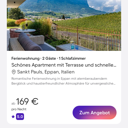
Ferienwohnung ∙ 2 Gäste ∙ 1 Schlafzimmer
Schönes Apartment mit Terrasse und schnellem Internet | Stadtblick | Haustierfreundlich
Sankt Pauls, Eppan, Italien
Romantische Ferienwohnung in Eppan mit atemberaubendem
Bergblick und haustierfreundlicher Atmosphäre für unvergessliche
Auszeiten
169 €
ab
pro Nacht
Zum Angebot
5.0