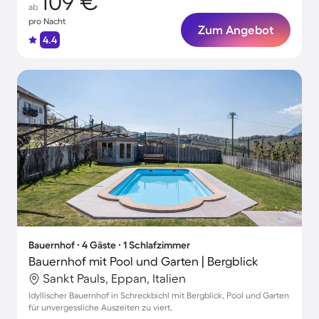
109 €
ab
pro Nacht
Zum Angebot
4.4
Bauernhof ∙ 4 Gäste ∙ 1 Schlafzimmer
Bauernhof mit Pool und Garten | Bergblick
Sankt Pauls, Eppan, Italien
Idyllischer Bauernhof in Schreckbichl mit Bergblick, Pool und Garten
für unvergessliche Auszeiten zu viert.