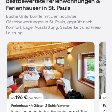
Bestbewertete Ferienwohnungen &
Ferienhäuser in St. Pauls
Buche Unterkünfte mit den höchsten
Gästebewertungen in St. Pauls, geprüft nach
Komfort, Lage, Ausstattung, Sauberkeit und Preis-
Leistung.
196 €
1
ab
pro Nacht
ab
Ferienhaus ∙ 4 Gäste ∙ 2 Schlafzimmer
Ferie
Familienorientiertes Ferienhaus mit Terrasse, Pool und Garten | Seeblick