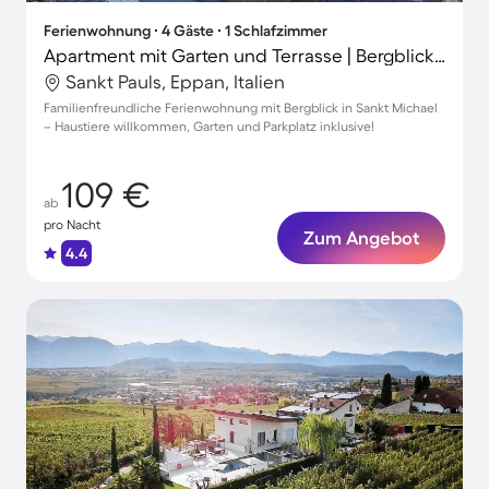
Ferienwohnung ∙ 4 Gäste ∙ 1 Schlafzimmer
Apartment mit Garten und Terrasse | Bergblick | Perfekt für die Arbeit von Zuhause
Sankt Pauls, Eppan, Italien
Familienfreundliche Ferienwohnung mit Bergblick in Sankt Michael
– Haustiere willkommen, Garten und Parkplatz inklusive!
109 €
ab
pro Nacht
Zum Angebot
4.4