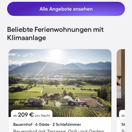
Alle Angebote ansehen
Beliebte Ferienwohnungen mit
Klimaanlage
209 €
1
ab
pro Nacht
ab
Bauernhof ∙ 6 Gäste ∙ 2 Schlafzimmer
Studi
Bauernhof mit Terrasse, Grill und Garten