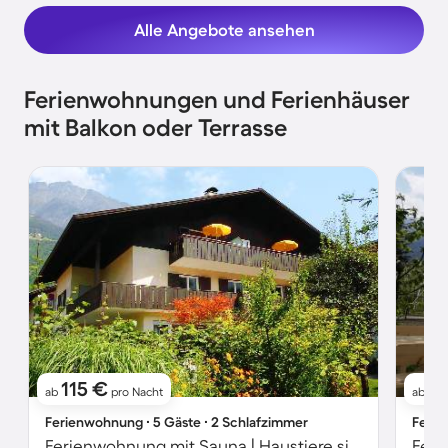
Alle Angebote ansehen
Ferienwohnungen und Ferienhäuser
mit Balkon oder Terrasse
115 €
11
ab
pro Nacht
ab
Ferienwohnung ∙ 5 Gäste ∙ 2 Schlafzimmer
Ferie
Ferienwohnung mit Sauna | Haustiere sind willkommen
Feri