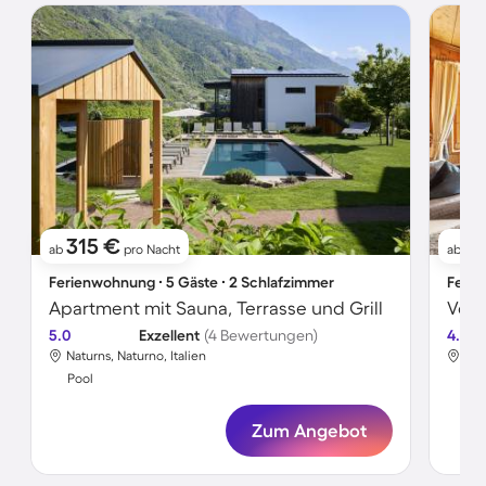
315 €
1
ab
pro Nacht
ab
Ferienwohnung ∙ 5 Gäste ∙ 2 Schlafzimmer
Ferie
Apartment mit Sauna, Terrasse und Grill
5.0
Exzellent
(4 Bewertungen)
4.0
Naturns, Naturno, Italien
Nat
Pool
Poo
Zum Angebot