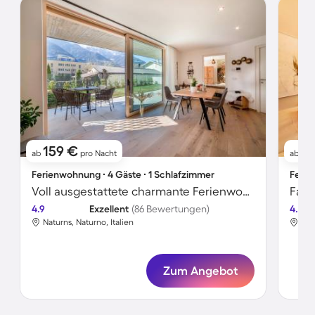
159 €
1
ab
pro Nacht
ab
Ferienwohnung ∙ 4 Gäste ∙ 1 Schlafzimmer
Ferie
Voll ausgestattete charmante Ferienwohnung mit Garten, Terrasse und Grill | Haustiere sind willkommen
4.9
Exzellent
(86 Bewertungen)
4.7
Naturns, Naturno, Italien
Nat
Zum Angebot