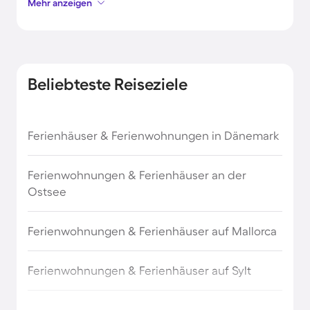
Mehr anzeigen
Kaltern
Brixen
Beliebteste Reiseziele
Lana
Ferienhäuser & Ferienwohnungen in Dänemark
Verona
Ferienwohnungen & Ferienhäuser an der
Sulden
Ostsee
Ultental
Ferienwohnungen & Ferienhäuser auf Mallorca
Marling
Ferienwohnungen & Ferienhäuser auf Sylt
Partschins
Ferienwohnungen & Ferienhäuser auf Borkum