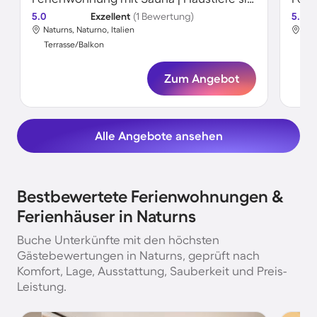
5.0
Exzellent
(1 Bewertung)
5.0
Naturns, Naturno, Italien
Nat
Terrasse/Balkon
Ter
Zum Angebot
Alle Angebote ansehen
Bestbewertete Ferienwohnungen &
Ferienhäuser in Naturns
Buche Unterkünfte mit den höchsten
Gästebewertungen in Naturns, geprüft nach
Komfort, Lage, Ausstattung, Sauberkeit und Preis-
Leistung.