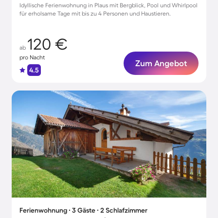
Idyllische Ferienwohnung in Plaus mit Bergblick, Pool und Whirlpool
für erholsame Tage mit bis zu 4 Personen und Haustieren.
120 €
ab
pro Nacht
Zum Angebot
4.5
Ferienwohnung ∙ 3 Gäste ∙ 2 Schlafzimmer