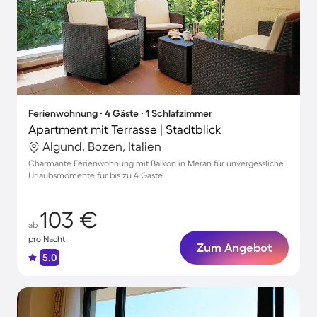
Ferienwohnung ∙ 4 Gäste ∙ 1 Schlafzimmer
Apartment mit Terrasse | Stadtblick
Algund, Bozen, Italien
Charmante Ferienwohnung mit Balkon in Meran für unvergessliche
Urlaubsmomente für bis zu 4 Gäste
103 €
ab
pro Nacht
Zum Angebot
5.0