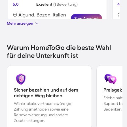
5.0
Exzellent
(1 Bewertung)
4.0
Algund, Bozen, Italien
A
Zum Angebot
Mehr anzeigen
Warum HomeToGo die beste Wahl
für deine Unterkunft ist
Sicher bezahlen und auf dem
Preisgekr
richtigen Weg bleiben
Erlebe nahtl
Wähle lokale, vertrauenswürdige
Support bei 
Zahlungsmethoden sowie eine
Bedenken.
Reiseversicherung und andere
Zusatzleistungen.