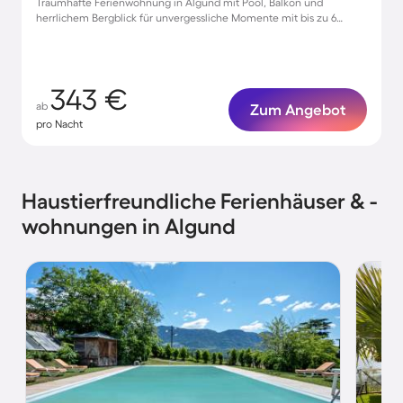
Traumhafte Ferienwohnung in Algund mit Pool, Balkon und
herrlichem Bergblick für unvergessliche Momente mit bis zu 6
Gästen
343 €
ab
Zum Angebot
pro Nacht
Haustierfreundliche Ferienhäuser & -
wohnungen in Algund