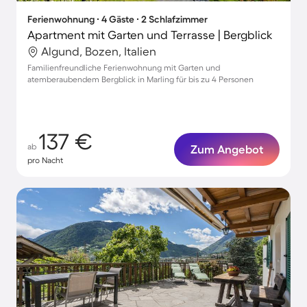
Ferienwohnung ∙ 4 Gäste ∙ 2 Schlafzimmer
Apartment mit Garten und Terrasse | Bergblick
Algund, Bozen, Italien
Familienfreundliche Ferienwohnung mit Garten und
atemberaubendem Bergblick in Marling für bis zu 4 Personen
137 €
ab
Zum Angebot
pro Nacht