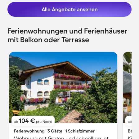
Alle Angebote ansehen
Ferienwohnungen und Ferienhäuser
mit Balkon oder Terrasse
104 €
2
ab
pro Nacht
ab
Ferienwohnung ∙ 3 Gäste ∙ 1 Schlafzimmer
Bauer
Wohnung mit Garten und schnellem Internet | Bergblick