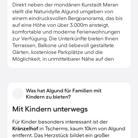
Direkt neben der mondänen Kurstadt Meran
stellt die Naturidylle Algund umgeben von
einem eindrucksvollen Bergpanorama, das bis
auf eine Höhe von über 3.000m ansteigt,
komfortable und moderne Ferienwohnungen
zur Verfügung. Die Unterkünfte bieten Ihnen
Terrassen, Balkone und liebevoll gestaltete
Gärten, kostenlose Parkplätze und die
Möglichkeit, in unmittelbarer Nähe auf den
malerisch verlaufenden Algunder Waalweg zu
gelangen. Trotz vieler historischer Bauten wie
der Forst Brauerei setzt man in Algund auch
bewusst auf stylishe, zeitgenössische
Was hat Algund für Familien mit
Architektur. Daher zeigen sich Ferienhäuser
Kindern zu bieten?
und Appartmentanlagen gern innovativ mit
einem Hauch von Tradition.
Mit Kindern unterwegs
Für Kinder besonders interessant ist der
Kränzelhof
in Tscherms, kaum 10km von Algund
entfernt. Das Herzstück bildet ein großer