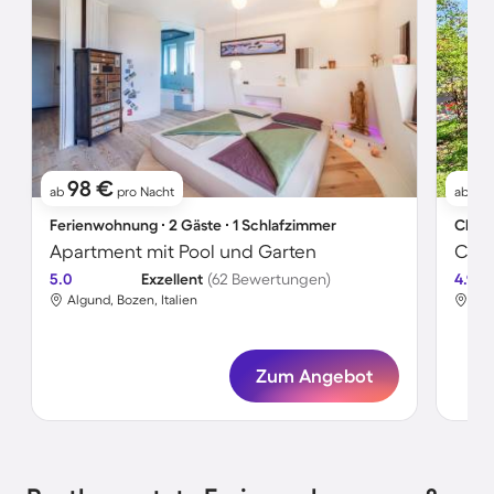
98 €
21
ab
pro Nacht
ab
Ferienwohnung ∙ 2 Gäste ∙ 1 Schlafzimmer
Chale
Apartment mit Pool und Garten
5.0
Exzellent
(62 Bewertungen)
4.9
Algund, Bozen, Italien
Alg
Zum Angebot