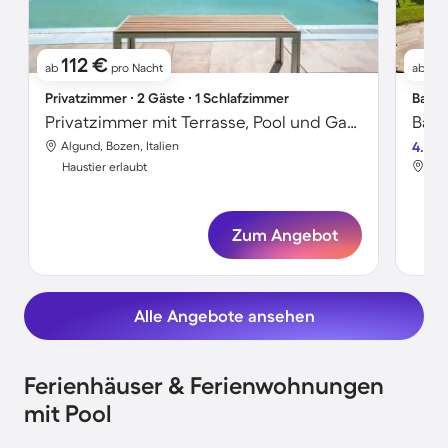
112 €
1
ab
pro Nacht
ab
Privatzimmer ∙ 2 Gäste ∙ 1 Schlafzimmer
Bauer
Privatzimmer mit Terrasse, Pool und Garten | Bergblick
Algund, Bozen, Italien
4.0
Alg
Haustier erlaubt
Hau
Zum Angebot
Alle Angebote ansehen
Ferienhäuser & Ferienwohnungen
mit Pool