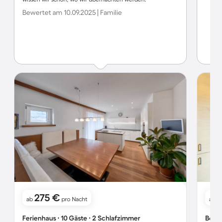
Bewertet am 10.09.2025 | Familie
275 €
ab
pro Nacht
ab
Ferienhaus ∙ 10 Gäste ∙ 2 Schlafzimmer
Bed &