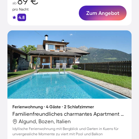
89 €
ab
pro Nacht
Zum Angebot
4.8
Ferienwohnung ∙ 4 Gäste ∙ 2 Schlafzimmer
Familienfreundliches charmantes Apartment mit Pool, Garten und Grill | Gartenblick
Algund, Bozen, Italien
Idyllische Ferienwohnung mit Bergblick und Garten in Kuens für
unvergessliche Momente zu viert mit Pool und Balkon