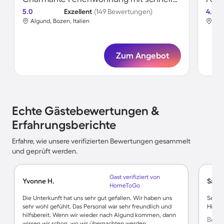
5.0
Exzellent
(149 Bewertungen)
4.8
Algund, Bozen, Italien
Alg
Zum Angebot
Echte Gästebewertungen &
Erfahrungsberichte
Erfahre, wie unsere verifizierten Bewertungen gesammelt
und geprüft werden.
Gast verifiziert von
Yvonne H.
Sabin
HomeToGo
Die Unterkunft hat uns sehr gut gefallen. Wir haben uns
Sehr f
sehr wohl gefühlt. Das Personal war sehr freundlich und
Hitze 
hilfsbereit. Wenn wir wieder nach Algund kommen, dann
Bewer
wissen wir schon, wo wir übernachten werden.