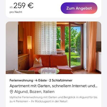
259 €
ab
Zum Angebot
pro Nacht
Ferienwohnung ∙ 4 Gäste ∙ 2 Schlafzimmer
Apartment mit Garten, schnellem Internet und Terrasse | Bergblick
Algund, Bozen, Italien
Idyllische Ferienwohnung mit Garten und Bergblick in Algund für bis
zu 4 Personen – Ihr Rückzugsort in der Natur!