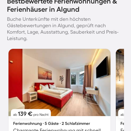
Bestbewertete Ferienwohnungen &
Ferienhäuser in Algund
Buche Unterkünfte mit den höchsten
Gästebewertungen in Algund, geprüft nach
Komfort, Lage, Ausstattung, Sauberkeit und Preis-
Leistung.
139 €
1
ab
pro Nacht
ab
Ferienwohnung ∙ 5 Gäste ∙ 2 Schlafzimmer
Ferie
Charmante Ferienwohnung mit schnellem Internet | Bergblick | Ideal für Homeoffice