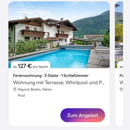
127 €
2
ab
pro Nacht
ab
Ferienwohnung ∙ 3 Gäste ∙ 1 Schlafzimmer
Ferie
Wohnung mit Terrasse, Whirlpool und Pool | Gartenblick
Algund, Bozen, Italien
Alg
Pool
Poo
Zum Angebot