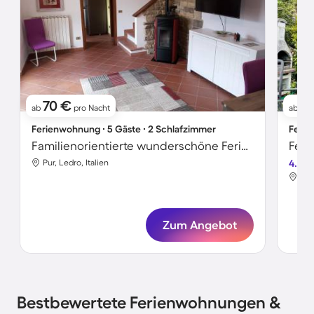
70 €
17
ab
pro Nacht
ab
Ferienwohnung ∙ 5 Gäste ∙ 2 Schlafzimmer
Ferie
Familienorientierte wunderschöne Ferienwohnung mit Grill, Garten und Terrasse | Seeblick | Hunde erlaubt
Feri
Pur, Ledro, Italien
4.3
Pur,
Zum Angebot
Bestbewertete Ferienwohnungen &