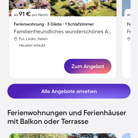
91 €
9
ab
pro Nacht
ab
Ferienwohnung ∙ 3 Gäste ∙ 1 Schlafzimmer
Ferie
Familienfreundliches wunderschönes Apartment mit Grill, Terrasse und Pool | Seeblick | Neben dem Strand | Haustiere erlaubt
Pur, Ledro, Italien
Pur,
Haustier erlaubt
Hau
Zum Angebot
Alle Angebote ansehen
Ferienwohnungen und Ferienhäuser
mit Balkon oder Terrasse