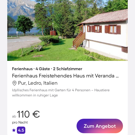
Ferienhaus ∙ 4 Gäste ∙ 2 Schlafzimmer
Ferienhaus Freistehendes Haus mit Veranda mit Seeblick
Pur, Ledro, Italien
Idyllisches Ferienhaus mit Garten für 4 Personen – Haustiere
willkommen in ruhiger Lage
110 €
ab
pro Nacht
Zum Angebot
4.5