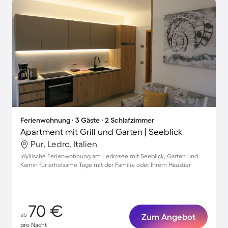
Ferienwohnung ∙ 3 Gäste ∙ 2 Schlafzimmer
Apartment mit Grill und Garten | Seeblick
Pur, Ledro, Italien
Idyllische Ferienwohnung am Ledrosee mit Seeblick, Garten und
Kamin für erholsame Tage mit der Familie oder Ihrem Haustier
70 €
ab
Zum Angebot
pro Nacht