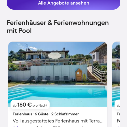
Alle Angebote ansehen
Ferienhäuser & Ferienwohnungen
mit Pool
160 €
1
ab
pro Nacht
ab
Ferienhaus ∙ 6 Gäste ∙ 2 Schlafzimmer
Ferie
Voll ausgestattetes Ferienhaus mit Terrasse, Pool und Garten | Naturblick | Haustierfreundlich
Feri