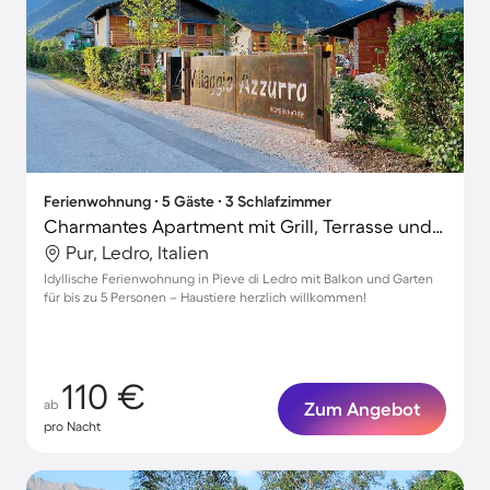
Ferienwohnung ∙ 5 Gäste ∙ 3 Schlafzimmer
Charmantes Apartment mit Grill, Terrasse und Garten | Hunde erlaubt
Pur, Ledro, Italien
Idyllische Ferienwohnung in Pieve di Ledro mit Balkon und Garten
für bis zu 5 Personen – Haustiere herzlich willkommen!
110 €
ab
Zum Angebot
pro Nacht