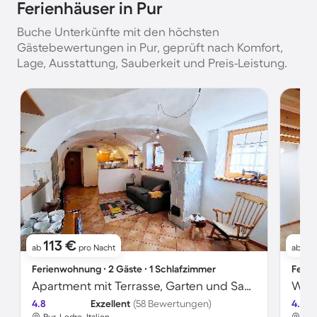
Ferienhäuser in Pur
Buche Unterkünfte mit den höchsten
Gästebewertungen in Pur, geprüft nach Komfort,
Lage, Ausstattung, Sauberkeit und Preis-Leistung.
113 €
12
ab
pro Nacht
ab
Ferienwohnung ∙ 2 Gäste ∙ 1 Schlafzimmer
Ferie
Apartment mit Terrasse, Garten und Sauna
4.8
Exzellent
(58 Bewertungen)
4.8
Pur, Ledro, Italien
Pur,