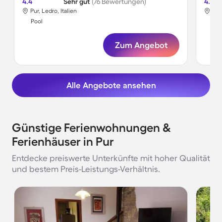
4.4
Sehr gut
(76 Bewertungen)
4.4
Pur, Ledro, Italien
Pur,
Pool
Poo
Zum Angebot
Alle Angebote ansehen
Günstige Ferienwohnungen &
Ferienhäuser in Pur
Entdecke preiswerte Unterkünfte mit hoher Qualität
und bestem Preis-Leistungs-Verhältnis.