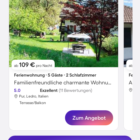
109 €
10
ab
pro Nacht
ab
Ferienwohnung ∙ 5 Gäste ∙ 2 Schlafzimmer
Ferie
Familienfreundliche charmante Wohnung mit Garten und Grill | Panoramablick | Neben dem Strand | Haustiere erlaubt
Apar
5.0
Exzellent
(11 Bewertungen)
Pur,
Pur, Ledro, Italien
Ter
Terrasse/Balkon
Zum Angebot