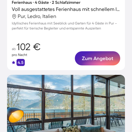
Ferienhaus ∙ 4 Gäste ∙ 2 Schlafzimmer
Voll ausgestattetes Ferienhaus mit schnellem Internet, Grill und Garten | Gartenblick | Nah am Strand | Haustiere erlaubt
Pur, Ledro, Italien
Idyllisches Ferienhaus mit Seeblick und Garten für 4 Gäste in Pur –
perfekt für tierische Begleiter und entspannte Auszeiten
102 €
ab
pro Nacht
Zum Angebot
4.5