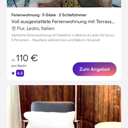
Ferienwohnung ∙ 5 Gäste ∙ 2 Schlafzimmer
Voll ausgestattete Ferienwohnung mit Terrasse | Stadtblick | Haustiere erlaubt
Pur, Ledro, Italien
Idyllische Ferienwohnung mit Seeblick in Molina di Ledro für bis zu
5 Personen – Haustiere willkommen und Balkon inklusive!
110 €
ab
pro Nacht
Zum Angebot
4.5