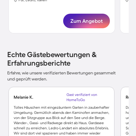
Zum Angebot
Echte Gästebewertungen &
Erfahrungsberichte
Erfahre, wie unsere verifizierten Bewertungen gesammelt
und geprüft werden.
Gast verifiziert von
Melanie K.
Roswi
HomeToGo
Tolles Häuschen mit eingezäuntem Garten in zauberhafter
Das Fe
Umgebung. Gemütlich abends den Kaminofen anmachen,
hat t
von der Sitzgruppe aus Blick auf den See und die Berge.
und Er
Wander-, Gassi- und Radwege direkt ab Haus. Gardasee
und is
schnell zu erreichen. Ledro-Landart ein absolutes Erlebnis.
Schlü
Wir sind dort viel spazieren und haben immer wieder
Gastge