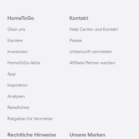
Camping in Österreich
HomeToGo
Kontakt
Camping im Harz
Über uns
Help Center und Kontakt
Camping auf Usedom
Karriere
Presse
Investoren
Unterkunft vermieten
Camping im Schwarzwald
HomeToGo Aktie
Affiliate Partner werden
Camping in Schweden
App
Inspiration
Camping in Italien
Analysen
Reiseführer
Camping in Holland
Ratgeber für Vermieter
Camping auf Sardinien
Rechtliche Hinweise
Unsere Marken