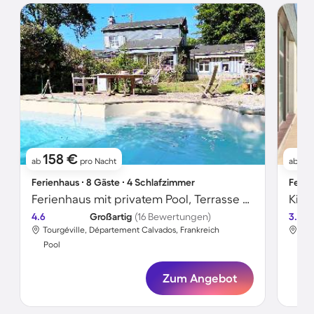
158 €
6
ab
pro Nacht
ab
Ferienhaus ∙ 8 Gäste ∙ 4 Schlafzimmer
Ferie
Ferienhaus mit privatem Pool, Terrasse und Garten
4.6
Großartig
(16 Bewertungen)
3.4
Tourgéville, Département Calvados, Frankreich
Dan
Pool
Poo
Zum Angebot