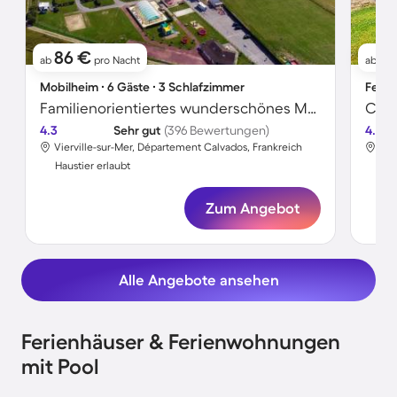
86 €
6
ab
pro Nacht
ab
Mobilheim ∙ 6 Gäste ∙ 3 Schlafzimmer
Ferie
Familienorientiertes wunderschönes Mobilheim mit beheiztem Pool und Terrasse | Nah am Strand | Hunde erlaubt
4.3
Sehr gut
(396 Bewertungen)
4.4
Vierville-sur-Mer, Département Calvados, Frankreich
Cre
Haustier erlaubt
Hau
Zum Angebot
Alle Angebote ansehen
Ferienhäuser & Ferienwohnungen
mit Pool