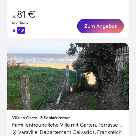
vierbeinigen Freunden
81 €
ab
pro Nacht
Zum Angebot
4.9
Villa ∙ 6 Gäste ∙ 3 Schlafzimmer
Familienfreundliche Villa mit Garten, Terrasse und Grill | Naturblick | Nah am Strand | Haustierfreundlich
Varaville, Département Calvados, Frankreich