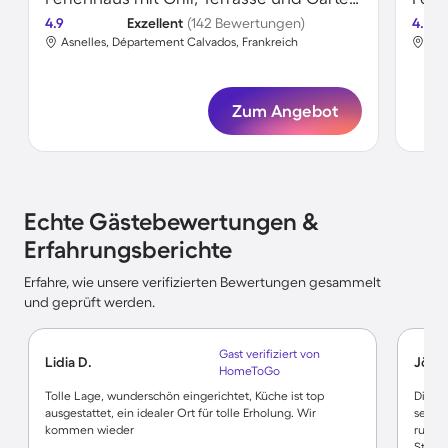
4.9
Exzellent
(142 Bewertungen)
4.8
Asnelles, Département Calvados, Frankreich
Asn
Zum Angebot
Echte Gästebewertungen &
Erfahrungsberichte
Erfahre, wie unsere verifizierten Bewertungen gesammelt
und geprüft werden.
Gast verifiziert von
Lidia D.
Jörg 
HomeToGo
Tolle Lage, wunderschön eingerichtet, Küche ist top
Die W
ausgestattet, ein idealer Ort für tolle Erholung. Wir
sehr s
kommen wieder
ruhig
Stran