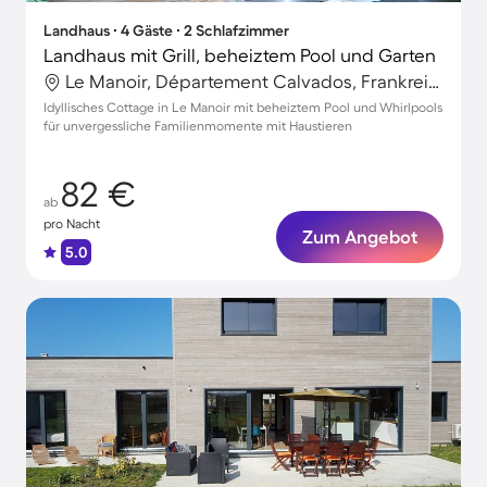
Landhaus ∙ 4 Gäste ∙ 2 Schlafzimmer
Landhaus mit Grill, beheiztem Pool und Garten
Le Manoir, Département Calvados, Frankreich
Idyllisches Cottage in Le Manoir mit beheiztem Pool und Whirlpools
für unvergessliche Familienmomente mit Haustieren
82 €
ab
pro Nacht
Zum Angebot
5.0