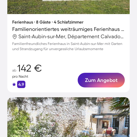
Ferienhaus ∙ 8 Gäste ∙ 4 Schlafzimmer
Familienorientiertes weiträumiges Ferienhaus mit Garten und Terrasse | Stadtblick | Strand in der Nähe | Haustierfreundlich
Saint-Aubin-sur-Mer, Département Calvados, Frankreich
Familienfreundliches Ferienhaus in Saint-Aubin-sur-Mer mit Garten
und Strandzugang für unvergessliche Urlaubsmomente
142 €
ab
pro Nacht
Zum Angebot
4.9