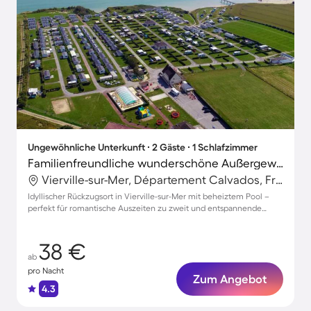
Ungewöhnliche Unterkunft ∙ 2 Gäste ∙ 1 Schlafzimmer
Familienfreundliche wunderschöne Außergewöhnliche Unterkunft mit beheiztem Pool | Nah am Strand
Vierville-sur-Mer, Département Calvados, Frankreich
Idyllischer Rückzugsort in Vierville-sur-Mer mit beheiztem Pool –
perfekt für romantische Auszeiten zu zweit und entspannende
Wellnessmomente
38 €
ab
pro Nacht
Zum Angebot
4.3