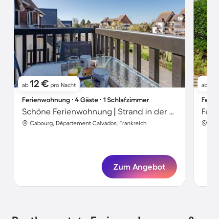
12 €
3
ab
pro Nacht
ab
Ferienwohnung ∙ 4 Gäste ∙ 1 Schlafzimmer
Ferie
Schöne Ferienwohnung | Strand in der Nähe
Feri
Cabourg, Département Calvados, Frankreich
Cab
Zum Angebot