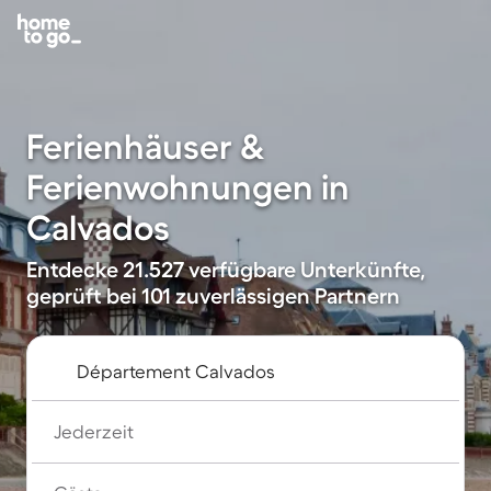
Ferienhäuser &
Ferienwohnungen in
Calvados
Entdecke 21.527 verfügbare Unterkünfte,
geprüft bei 101 zuverlässigen Partnern
Jederzeit