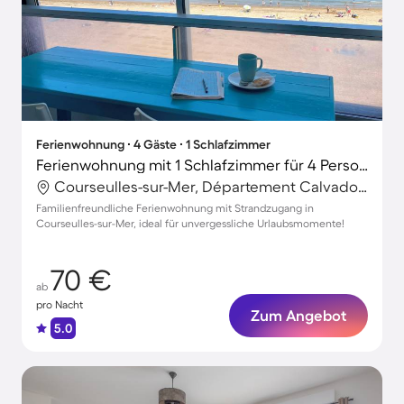
Ferienwohnung ∙ 4 Gäste ∙ 1 Schlafzimmer
Ferienwohnung mit 1 Schlafzimmer für 4 Personen
Courseulles-sur-Mer, Département Calvados, Frankreich
Familienfreundliche Ferienwohnung mit Strandzugang in
Courseulles-sur-Mer, ideal für unvergessliche Urlaubsmomente!
70 €
ab
pro Nacht
Zum Angebot
5.0