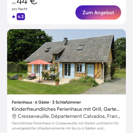
44 €
ab
pro Nacht
Zum Angebot
4.3
Ferienhaus ∙ 6 Gäste ∙ 3 Schlafzimmer
Kinderfreundliches Ferienhaus mit Grill, Garten und Terrasse | Gartenblick | Haustiere sind willkommen
Cresseveuille, Département Calvados, Frankreich
Gemütliches Ferienhaus in Cresseveuille mit Garten und Kamin für
unvergessliche Urlaubsmomente mit bis zu 6 Gästen und