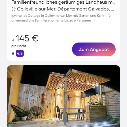
Familienfreundliches geräumiges Landhaus mit Grill und Garten
Colleville-sur-Mer, Département Calvados, Frankreich
Idyllisches Cottage in Colleville-sur-Mer mit Garten und Kamin für
unvergessliche Familienmomente bis zu 6 Personen
145 €
ab
pro Nacht
Zum Angebot
4.8