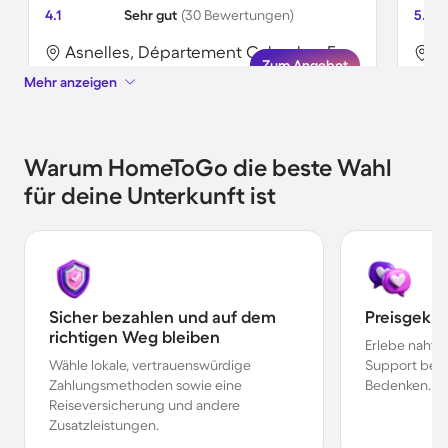
4.1
Sehr gut
(30 Bewertungen)
5.0
Asnelles, Département Calvados, Frankreich
Zum Angebot
Mehr anzeigen
Warum HomeToGo die beste Wahl
für deine Unterkunft ist
Sicher bezahlen und auf dem
Preisgekr
richtigen Weg bleiben
Erlebe nahtl
Wähle lokale, vertrauenswürdige
Support bei 
Zahlungsmethoden sowie eine
Bedenken.
Reiseversicherung und andere
Zusatzleistungen.