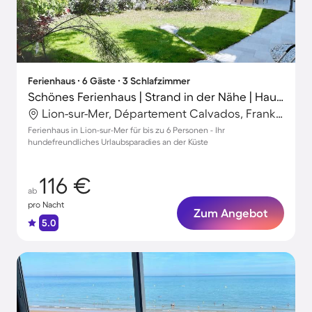
Ferienhaus ∙ 6 Gäste ∙ 3 Schlafzimmer
Schönes Ferienhaus | Strand in der Nähe | Haustiere erlaubt
Lion-sur-Mer, Département Calvados, Frankreich
Ferienhaus in Lion-sur-Mer für bis zu 6 Personen - Ihr
hundefreundliches Urlaubsparadies an der Küste
116 €
ab
pro Nacht
Zum Angebot
5.0