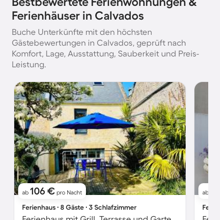
Bestbewertete Ferienwohnungen &
Ferienhäuser in Calvados
Buche Unterkünfte mit den höchsten
Gästebewertungen in Calvados, geprüft nach
Komfort, Lage, Ausstattung, Sauberkeit und Preis-
Leistung.
106 €
8
ab
pro Nacht
ab
Ferienhaus ∙ 8 Gäste ∙ 3 Schlafzimmer
Ferie
Ferienhaus mit Grill, Terrasse und Garten | Stadtblick
Feri