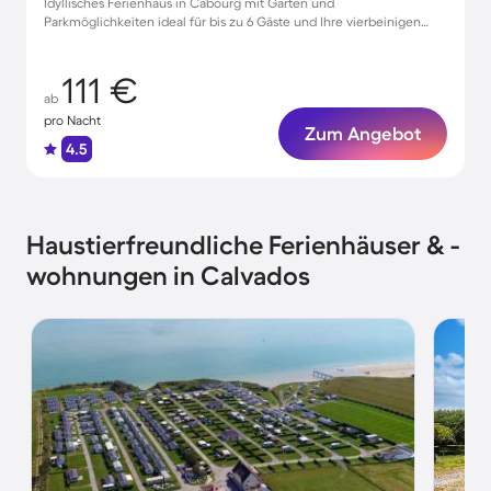
Idyllisches Ferienhaus in Cabourg mit Garten und
Parkmöglichkeiten ideal für bis zu 6 Gäste und Ihre vierbeinigen
Freunde
111 €
ab
pro Nacht
Zum Angebot
4.5
Haustierfreundliche Ferienhäuser & -
wohnungen in Calvados