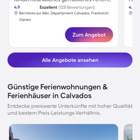
4.9
Exzellent
(128 Bewertungen)
4.0
Bernières-sur-Mer, Département Calvados, Frankreich
Vil
Garten
Gar
Zum Angebot
Alle Angebote ansehen
Günstige Ferienwohnungen &
Ferienhäuser in Calvados
Entdecke preiswerte Unterkünfte mit hoher Qualität
und bestem Preis-Leistungs-Verhältnis.