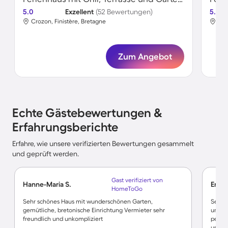
5.0
Exzellent
(52 Bewertungen)
5.0
Crozon, Finistère, Bretagne
Plé
Zum Angebot
Echte Gästebewertungen &
Erfahrungsberichte
Erfahre, wie unsere verifizierten Bewertungen gesammelt
und geprüft werden.
Gast verifiziert von
Hanne-Maria S.
Eric 
HomeToGo
Sehr schönes Haus mit wunderschönen Garten,
Sehr s
gemütliche, bretonische Einrichtung Vermieter sehr
uns ne
freundlich und unkompliziert
perfek
und wa