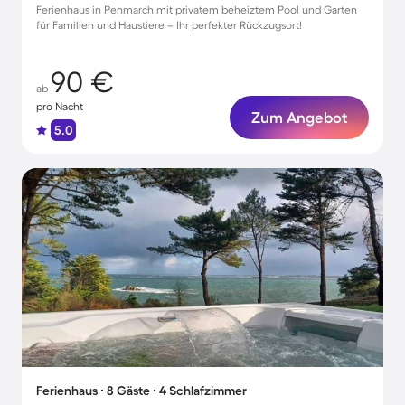
Ferienhaus in Penmarch mit privatem beheiztem Pool und Garten
für Familien und Haustiere – Ihr perfekter Rückzugsort!
90 €
ab
pro Nacht
Zum Angebot
5.0
Ferienhaus ∙ 8 Gäste ∙ 4 Schlafzimmer