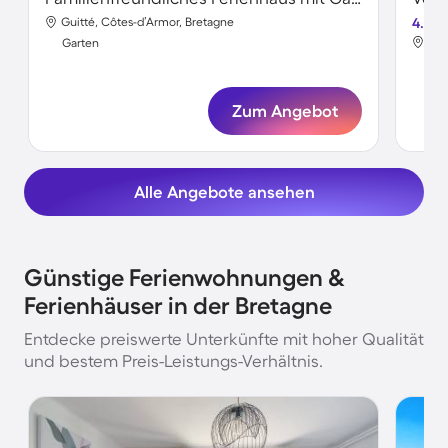
Guitté, Côtes-d’Armor, Bretagne
4.7
Clo
Garten
Gar
Zum Angebot
Alle Angebote ansehen
Günstige Ferienwohnungen &
Ferienhäuser in der Bretagne
Entdecke preiswerte Unterkünfte mit hoher Qualität
und bestem Preis-Leistungs-Verhältnis.