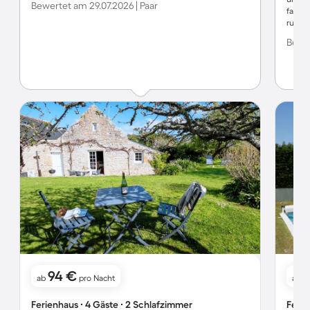
Bewertet am 29.07.2026 | Paar
fahre
ruhige
mir zu
Bewer
94 €
ab
pro Nacht
ab
Ferienhaus ∙ 4 Gäste ∙ 2 Schlafzimmer
Ferie