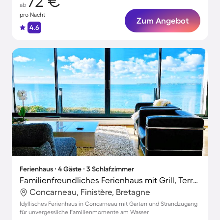
72 €
ab
pro Nacht
Zum Angebot
4.6
Ferienhaus ∙ 4 Gäste ∙ 3 Schlafzimmer
Familienfreundliches Ferienhaus mit Grill, Terrasse und Garten | Stadtblick | Perfekt für die Arbeit von Zuhause
Concarneau, Finistère, Bretagne
Idyllisches Ferienhaus in Concarneau mit Garten und Strandzugang
für unvergessliche Familienmomente am Wasser