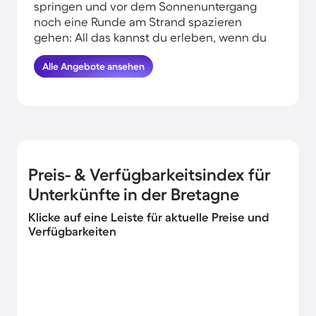
springen und vor dem Sonnenuntergang
noch eine Runde am Strand spazieren
gehen: All das kannst du erleben, wenn du
deinen Urlaub in Strandnähe in der
Alle Angebote ansehen
Bretagne verbringst. HomeToGo hat für
dich und deine Familie die besten
Angebote herausgesucht. Finde hier die
schönsten Ferienunterkünfte am Meer in
der Bretagne und komme garantiert erholt
und munter wieder nachhause.
Preis- & Verfügbarkeitsindex für
Unterkünfte in der Bretagne
Klicke auf eine Leiste für aktuelle Preise und
Verfügbarkeiten