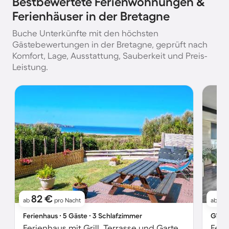
Bestbewertete Ferienwohnungen &
Ferienhäuser in der Bretagne
Buche Unterkünfte mit den höchsten
Gästebewertungen in der Bretagne, geprüft nach
Komfort, Lage, Ausstattung, Sauberkeit und Preis-
Leistung.
82 €
7
ab
pro Nacht
ab
Ferienhaus ∙ 5 Gäste ∙ 3 Schlafzimmer
Gîte 
Ferienhaus mit Grill, Terrasse und Garten | Naturblick
Feri