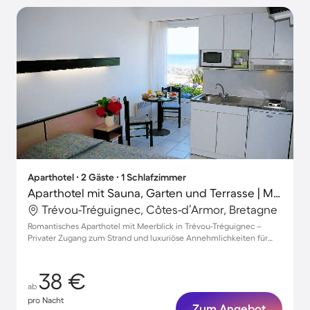
Aparthotel ∙ 2 Gäste ∙ 1 Schlafzimmer
Aparthotel mit Sauna, Garten und Terrasse | Meerblick | Ideal für Homeoffice
Trévou-Tréguignec, Côtes-d’Armor, Bretagne
Romantisches Aparthotel mit Meerblick in Trévou-Tréguignec –
Privater Zugang zum Strand und luxuriöse Annehmlichkeiten für
Zwei
38 €
ab
pro Nacht
Zum Angebot