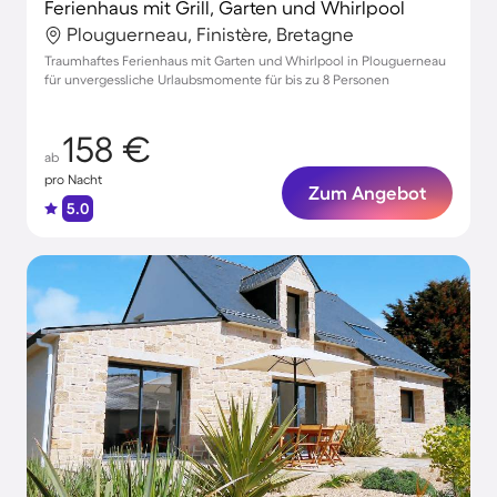
Ferienhaus mit Grill, Garten und Whirlpool
Plouguerneau, Finistère, Bretagne
Traumhaftes Ferienhaus mit Garten und Whirlpool in Plouguerneau
für unvergessliche Urlaubsmomente für bis zu 8 Personen
158 €
ab
pro Nacht
Zum Angebot
5.0