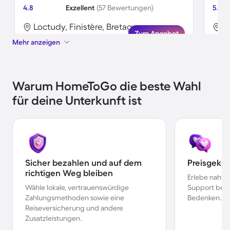
4.8
Exzellent
(57 Bewertungen)
5.0
Loctudy, Finistère, Bretagne
K
Zum Angebot
Mehr anzeigen
Warum HomeToGo die beste Wahl
für deine Unterkunft ist
Sicher bezahlen und auf dem
Preisgekr
richtigen Weg bleiben
Erlebe nahtl
Wähle lokale, vertrauenswürdige
Support bei 
Zahlungsmethoden sowie eine
Bedenken.
Reiseversicherung und andere
Zusatzleistungen.