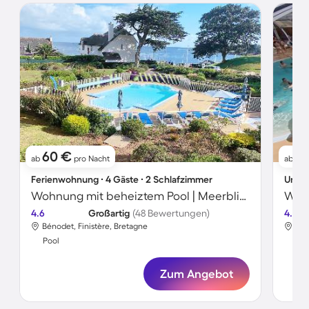
60 €
3
ab
pro Nacht
ab
Ferienwohnung ∙ 4 Gäste ∙ 2 Schlafzimmer
Wohnung mit beheiztem Pool | Meerblick
4.6
Großartig
(48 Bewertungen)
4.3
Bénodet, Finistère, Bretagne
Tad
Pool
Poo
Zum Angebot