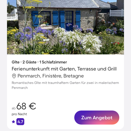
Gîte ∙ 2 Gäste ∙ 1 Schlafzimmer
Ferienunterkunft mit Garten, Terrasse und Grill
Penmarch, Finistère, Bretagne
Romantisches Gîte mit traumhaftem Garten für zwei in malerischem
Penmarch
68 €
ab
pro Nacht
Zum Angebot
4.7