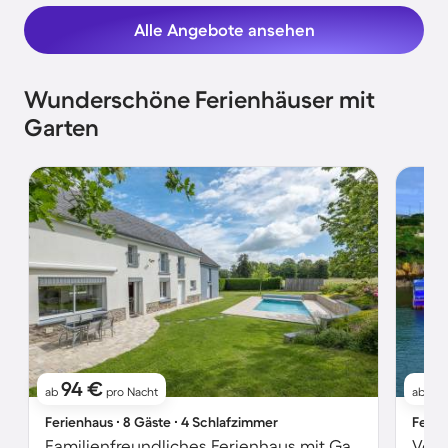
Alle Angebote ansehen
Wunderschöne Ferienhäuser mit
Garten
94 €
5
ab
pro Nacht
ab
Ferienhaus ∙ 8 Gäste ∙ 4 Schlafzimmer
Ferie
Familienfreundliches Ferienhaus mit Garten, Terrasse und privatem Pool