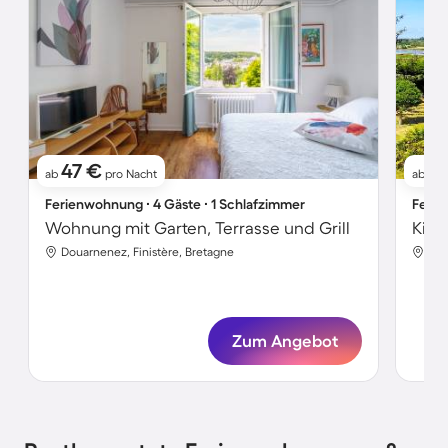
47 €
1
ab
pro Nacht
ab
Ferienwohnung ∙ 4 Gäste ∙ 1 Schlafzimmer
Ferie
Wohnung mit Garten, Terrasse und Grill
Douarnenez, Finistère, Bretagne
Pén
Zum Angebot