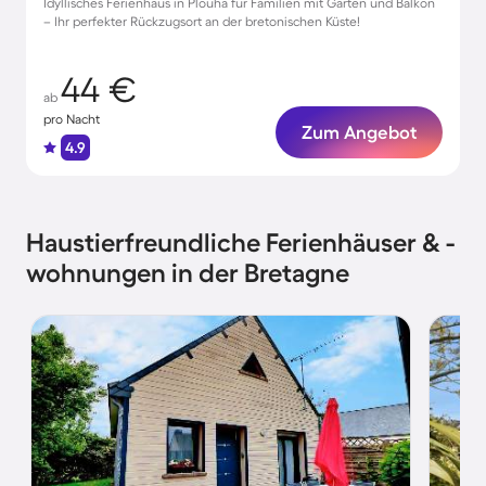
Idyllisches Ferienhaus in Plouha für Familien mit Garten und Balkon
– Ihr perfekter Rückzugsort an der bretonischen Küste!
44 €
ab
pro Nacht
Zum Angebot
4.9
Haustierfreundliche Ferienhäuser & -
wohnungen in der Bretagne