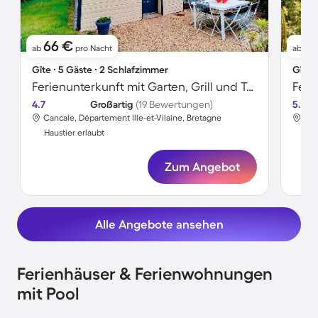
66 €
61
ab
pro Nacht
ab
Gîte ∙ 5 Gäste ∙ 2 Schlafzimmer
Gîte 
Ferienunterkunft mit Garten, Grill und Terrasse | Haustiere erlaubt
4.7
Großartig
(19 Bewertungen)
5.0
Cancale, Département Ille-et-Vilaine, Bretagne
Ros
Haustier erlaubt
Hau
Zum Angebot
Alle Angebote ansehen
Ferienhäuser & Ferienwohnungen
mit Pool