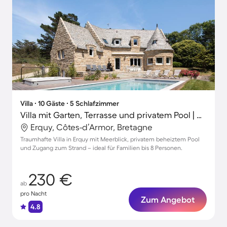
Villa ∙ 10 Gäste ∙ 5 Schlafzimmer
Villa mit Garten, Terrasse und privatem Pool | Meerblick
Erquy, Côtes-d’Armor, Bretagne
Traumhafte Villa in Erquy mit Meerblick, privatem beheiztem Pool
und Zugang zum Strand – ideal für Familien bis 8 Personen.
230 €
ab
pro Nacht
Zum Angebot
4.8