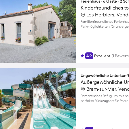
Ferienhaus ∙ 6 Gäste ∙ 2 S
Les Herbiers, Vendé
Familienfreundliches Ferienhau
Parkmöglichkeiten für unverge
4.9
Exzellent
(1 Bewert
Ungewöhnliche Unterkunft 
Brem-sur-Mer, Vendé
Romantisches Refugium mit be
perfekte Rückzugsort für Paare