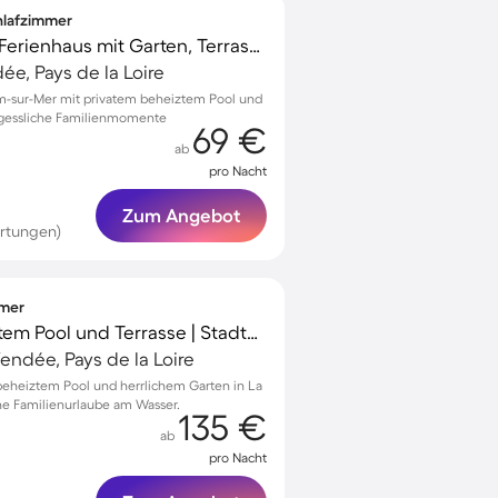
chlafzimmer
Familienfreundliches Ferienhaus mit Garten, Terrasse und Grill | Ideal für Homeoffice
e, Pays de la Loire
m-sur-Mer mit privatem beheiztem Pool und
gessliche Familienmomente
69 €
ab
pro Nacht
Zum Angebot
rtungen)
mmer
Villa mit Garten, privatem Pool und Terrasse | Stadtblick
endée, Pays de la Loire
 beheiztem Pool und herrlichem Garten in La
che Familienurlaube am Wasser.
135 €
ab
pro Nacht