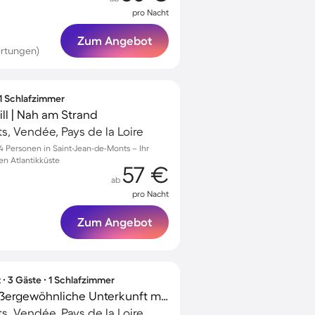
pro Nacht
Zum Angebot
ertungen)
 1 Schlafzimmer
ll | Nah am Strand
s, Vendée, Pays de la Loire
 Personen in Saint-Jean-de-Monts – Ihr
en Atlantikküste
57 €
ab
pro Nacht
Zum Angebot
∙ 3 Gäste ∙ 1 Schlafzimmer
Kinderfreundliche Außergewöhnliche Unterkunft mit beheiztem Pool
s, Vendée, Pays de la Loire