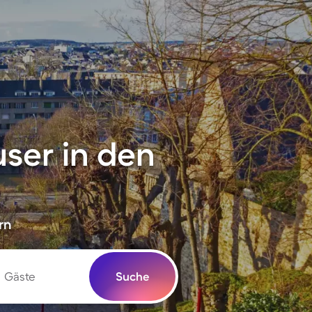
ser in den
rn
Gäste
Suche