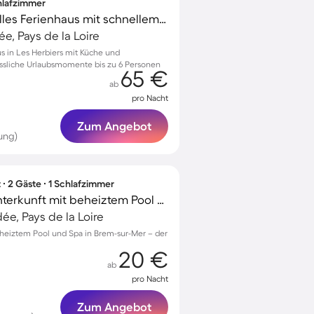
chlafzimmer
Kinderfreundliches tolles Ferienhaus mit schnellem Internet | Gartenblick
e, Pays de la Loire
s in Les Herbiers mit Küche und
ssliche Urlaubsmomente bis zu 6 Personen
65 €
ab
pro Nacht
Zum Angebot
ung)
∙ 2 Gäste ∙ 1 Schlafzimmer
Außergewöhnliche Unterkunft mit beheiztem Pool und Terrasse
e, Pays de la Loire
heiztem Pool und Spa in Brem-sur-Mer – der
20 €
ab
pro Nacht
Zum Angebot