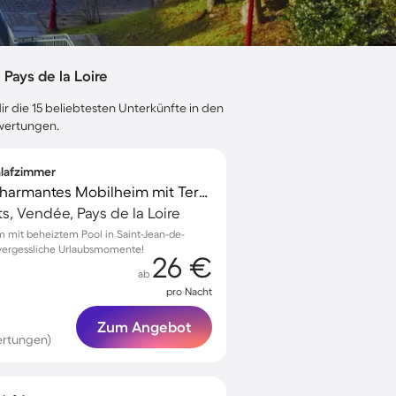
ays de la Loire
r die 15 beliebtesten Unterkünfte in den
ewertungen.
hlafzimmer
Familienorientiertes charmantes Mobilheim mit Terrasse und beheiztem Pool
s, Vendée, Pays de la Loire
m mit beheiztem Pool in Saint-Jean-de-
nvergessliche Urlaubsmomente!
26 €
ab
pro Nacht
Zum Angebot
ertungen)