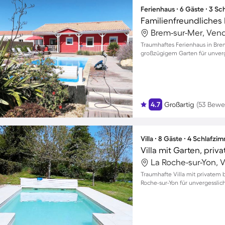
Ferienhaus ∙ 6 Gäste ∙ 3 S
Brem-sur-Mer, Vendé
Traumhaftes Ferienhaus in Bre
großzügigem Garten für unver
4.7
Großartig
(53 Bewe
Villa ∙ 8 Gäste ∙ 4 Schlafzi
La Roche-sur-Yon, V
Traumhafte Villa mit privatem
Roche-sur-Yon für unvergessli