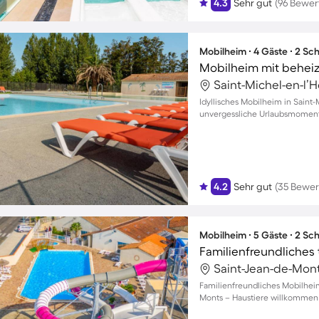
4.3
Sehr gut
(96 Bewe
Mobilheim ∙ 4 Gäste ∙ 2 Sc
Saint-Michel-en-l’H
Idyllisches Mobilheim in Saint
unvergessliche Urlaubsmoment
4.2
Sehr gut
(35 Bewe
Mobilheim ∙ 5 Gäste ∙ 2 Sc
Saint-Jean-de-Mont
Familienfreundliches Mobilhei
Monts – Haustiere willkommen 