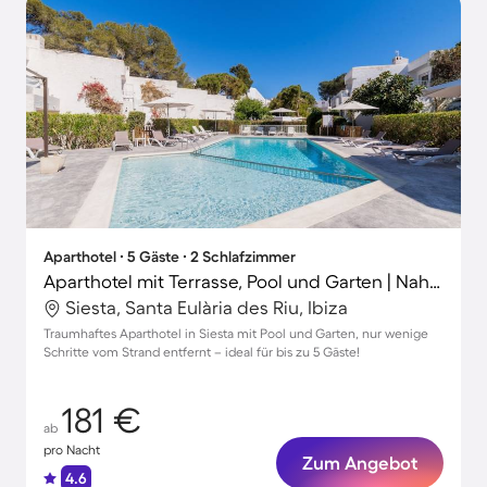
Aparthotel ∙ 5 Gäste ∙ 2 Schlafzimmer
Aparthotel mit Terrasse, Pool und Garten | Nah am Strand | Perfekt für die Arbeit von Zuhause
Siesta, Santa Eulària des Riu, Ibiza
Traumhaftes Aparthotel in Siesta mit Pool und Garten, nur wenige
Schritte vom Strand entfernt – ideal für bis zu 5 Gäste!
181 €
ab
pro Nacht
Zum Angebot
4.6