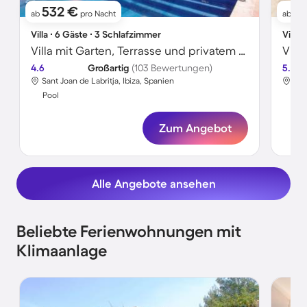
532 €
3
ab
pro Nacht
ab
Villa ∙ 6 Gäste ∙ 3 Schlafzimmer
Villa 
Villa mit Garten, Terrasse und privatem Pool | Naturblick
Vill
4.6
Großartig
(103 Bewertungen)
5.0
Sant Joan de Labritja, Ibiza, Spanien
San
Pool
Poo
Zum Angebot
Alle Angebote ansehen
Beliebte Ferienwohnungen mit
Klimaanlage