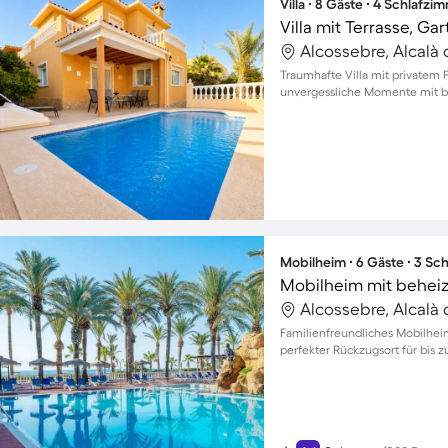
Villa ∙ 8 Gäste ∙ 4 Schlafzi
Alcossebre, Alcalà 
Traumhafte Villa mit privatem 
unvergessliche Momente mit bi
Mobilheim ∙ 6 Gäste ∙ 3 Sc
Mobilheim mit beheiz
Alcossebre, Alcalà 
Familienfreundliches Mobilheim
perfekter Rückzugsort für bis z