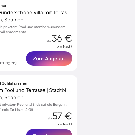
mmer
Familienfreundliche wunderschöne Villa mit Terrasse, Grill und privatem Pool | Bergblick | Nah am Strand
la, Spanien
 mit privatem Pool und atemberaubendem
 Familienmomente
36 €
ab
pro Nacht
Zum Angebot
rtungen)
 1 Schlafzimmer
Wohnung mit privatem Pool und Terrasse | Stadtblick
la, Spanien
privatem Pool und Blick auf die Berge in
scola für bis zu 4 Gäste
57 €
ab
pro Nacht