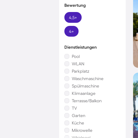
Bewertung
4,5+
4+
Dienstleistungen
Pool
WLAN
Parkplatz
Waschmaschine
Spülmaschine
Klimaanlage
Terrasse/Balkon
TV
Garten
Küche
Mikrowelle
Whirlpool