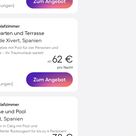
Zum Angebot
rtungen)
chlafzimmer
 Garten und Terrasse
de Xivert, Spanien
sebre mit Pool für vier Personen und
 – Ihr Traumurlaub wartet!
62 €
ab
pro Nacht
Zum Angebot
tungen)
hlafzimmer
se und Pool
t, Spanien
 in Càlig mit Pool und
rfekter Rückzugsort für bis zu 4 Personen!