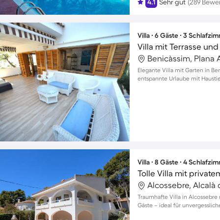
4.1
Sehr gut
(289 Bewe
Villa ∙ 6 Gäste ∙ 3 Schlafzi
Benicàssim, Plana 
Elegante Villa mit Garten in Ben
entspannte Urlaube mit Haust
Villa ∙ 8 Gäste ∙ 4 Schlafzi
Alcossebre, Alcalà 
Traumhafte Villa in Alcossebre 
Gäste – ideal für unvergessli