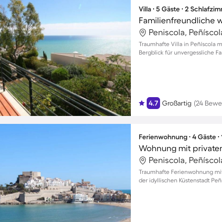
Villa ∙ 5 Gäste ∙ 2 Schlafzi
Peniscola, Peñísco
Traumhafte Villa in Peñíscola
Bergblick für unvergessliche
4.7
Großartig
(24 Bewe
Ferienwohnung ∙ 4 Gäste ∙
Peniscola, Peñísco
Traumhafte Ferienwohnung mit 
der idyllischen Küstenstadt Peñí