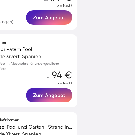
pro Nacht
Zum Angebot
tungen)
mmer
d privatem Pool
de Xivert, Spanien
Pool in Alcossebre für unvergessliche
äste
94 €
ab
pro Nacht
Zum Angebot
hlafzimmer
Ferienhaus mit Terrasse, Pool und Garten | Strand in der Nähe | Haustiere sind willkommen
de Xivert, Spanien