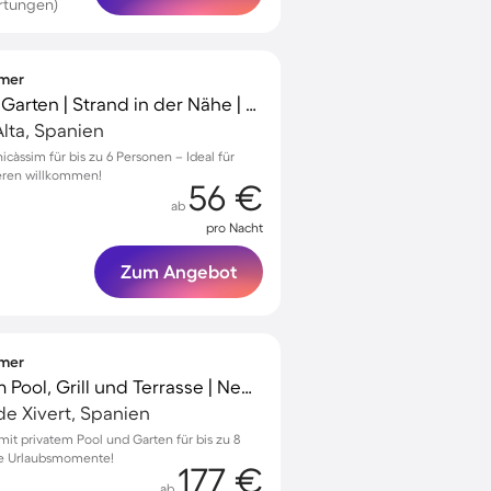
rtungen)
mmer
Villa mit Terrasse und Garten | Strand in der Nähe | Hunde erlaubt
Alta, Spanien
icàssim für bis zu 6 Personen – Ideal für
ieren willkommen!
56 €
ab
pro Nacht
Zum Angebot
mmer
Tolle Villa mit privatem Pool, Grill und Terrasse | Neben dem Strand | Haustiere erlaubt
de Xivert, Spanien
mit privatem Pool und Garten für bis zu 8
che Urlaubsmomente!
177 €
ab