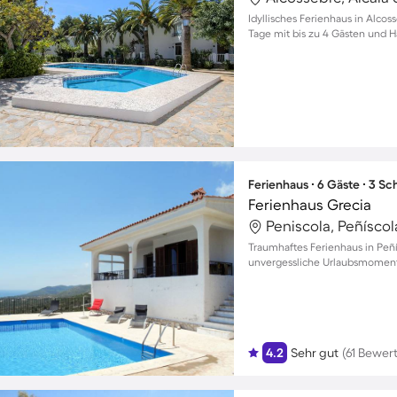
Idyllisches Ferienhaus in Alco
Tage mit bis zu 4 Gästen und 
Ferienhaus ∙ 6 Gäste ∙ 3 S
Ferienhaus Grecia
Peniscola, Peñísco
Traumhaftes Ferienhaus in Peñí
unvergessliche Urlaubsmomente
4.2
Sehr gut
(61 Bewer