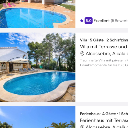
5.0
Exzellent
(5 Bewer
Villa ∙ 5 Gäste ∙ 2 Schlafzi
Villa mit Terrasse un
Alcossebre, Alcalà 
Traumhafte Villa mit privatem 
Urlaubsmomente für bis zu 5 G
Ferienhaus ∙ 4 Gäste ∙ 1 Sc
Alcossebre, Alcalà 