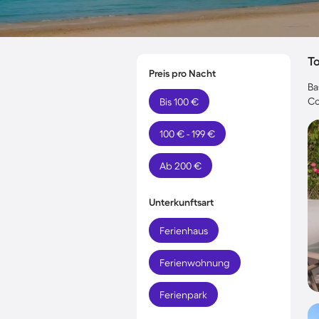
T
Preis pro Nacht
Ba
Co
Bis 100 €
100 € - 199 €
Ab 200 €
Unterkunftsart
Ferienhaus
Ferienwohnung
Ferienpark