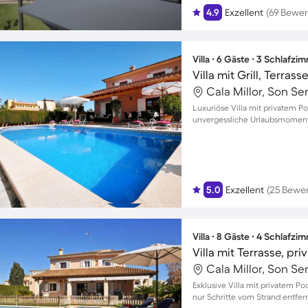
4.9
Exzellent
(69 Bewe
Villa ∙ 6 Gäste ∙ 3 Schlafzi
Villa mit Grill, Terras
Cala Millor, Son Se
Luxuriöse Villa mit privatem P
unvergessliche Urlaubsmomente
5.0
Exzellent
(25 Bewe
Villa ∙ 8 Gäste ∙ 4 Schlafzi
Villa mit Terrasse, pr
Cala Millor, Son Se
Exklusive Villa mit privatem P
nur Schritte vom Strand entfern