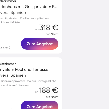
chlafzimmer
Kinderfreundliches Ferienhaus mit Grill, privatem Pool und Terrasse | Perfekt für die Arbeit von Zuhause
rvera, Spanien
 mit privatem Pool in der idyllischen
bis zu 11 Gäste
318 €
ab
pro Nacht
Zum Angebot
tungen)
chlafzimmer
 privatem Pool und Terrasse
rvera, Spanien
 Bona mit privatem Pool für unvergessliche
nden bis zu 6 Personen
188 €
ab
pro Nacht
Zum Angebot