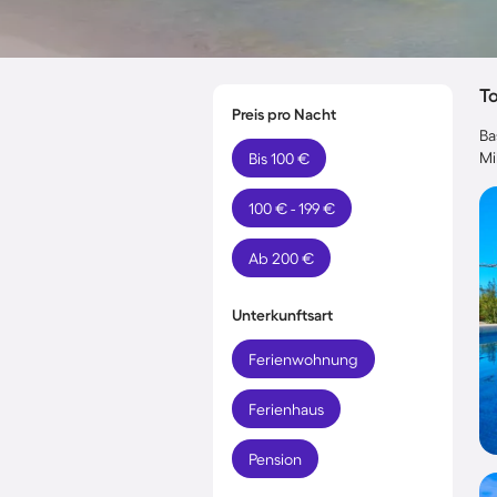
T
Preis pro Nacht
Ba
Mi
Bis 100 €
100 € - 199 €
Ab 200 €
Unterkunftsart
Ferienwohnung
Ferienhaus
Pension