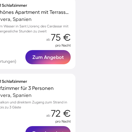
 1 Schlafzimmer
Voll ausgestattetes schönes Apartment mit Terrasse | Neben dem Strand
rvera, Spanien
 Wasser in Sant Llorenç des Cardassar mit
ergessliche Stunden zu zweit
75 €
ab
pro Nacht
Zum Angebot
rtungen)
 1 Schlafzimmer
afzimmer für 3 Personen
rvera, Spanien
Balkon und direktem Zugang zum Strand in
bis zu 3 Gäste
72 €
ab
pro Nacht