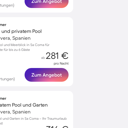
Zum Angebot
rtungen)
mmer
se und privatem Pool
rvera, Spanien
ool und Meerblick in Sa Coma für
 für bis zu 6 Gäste
281 €
ab
pro Nacht
Zum Angebot
rtungen)
mmer
ivatem Pool und Garten
rvera, Spanien
ool und Garten in Sa Coma – Ihr Traumurlaub
t!