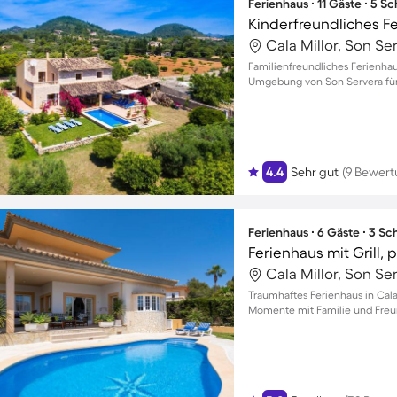
Ferienhaus ∙ 11 Gäste ∙ 5 S
Cala Millor, Son Se
Familienfreundliches Ferienhaus
Umgebung von Son Servera für 
4.4
Sehr gut
(9 Bewer
Ferienhaus ∙ 6 Gäste ∙ 3 S
Ferienhaus mit Grill,
Cala Millor, Son Se
Traumhaftes Ferienhaus in Cala
Momente mit Familie und Freu