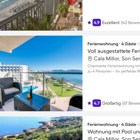
4.9
Exzellent
(42 Bewe
Ferienwohnung ∙ 4 Gäste ∙
Voll ausgestattete F
Cala Millor, Son Se
Charmante Ferienwohnung mit B
zu 4 Personen – Ihr perfekter 
4.7
Großartig
(67 Bewe
Ferienwohnung ∙ 4 Gäste ∙
Wohnung mit Pool und
Cala Millor, Son Se