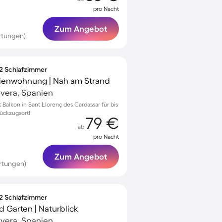
pro Nacht
Zum Angebot
rtungen)
 2 Schlafzimmer
erienwohnung | Nah am Strand
rvera, Spanien
alkon in Sant Llorenç des Cardassar für bis
Rückzugsort!
79 €
ab
pro Nacht
Zum Angebot
rtungen)
 2 Schlafzimmer
 Garten | Naturblick
rvera, Spanien