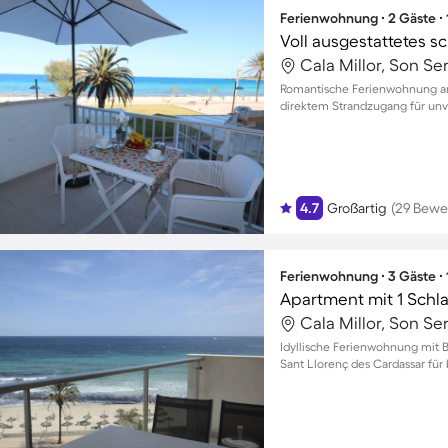
Ferienwohnung ∙ 2 Gäste ∙
Cala Millor, Son Se
Romantische Ferienwohnung am
direktem Strandzugang für unv
4.7
Großartig
(29 Bewe
Ferienwohnung ∙ 3 Gäste ∙
Apartment mit 1 Schl
Cala Millor, Son Se
Idyllische Ferienwohnung mit 
Sant Llorenç des Cardassar für 