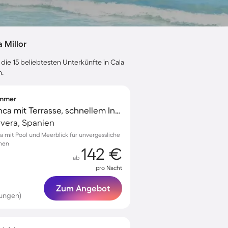
 Millor
die 15 beliebtesten Unterkünfte in Cala
n.
zimmer
Familienorientierte Finca mit Terrasse, schnellem Internet und privatem Pool | Gartenblick | Ideal für Homeoffice | Hunde erlaubt
rvera, Spanien
a mit Pool und Meerblick für unvergessliche
onen
142 €
ab
pro Nacht
Zum Angebot
tungen)