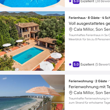
5.0
Exzellent
(38 Bewe
Ferienhaus ∙ 8 Gäste ∙ 4 S
Cala Millor, Son Se
Traumhaftes Ferienhaus in Sa 
Meerblick für bis zu 8 Personen
5.0
Exzellent
(5 Bewer
Ferienwohnung ∙ 2 Gäste ∙
Ferienwohnung mit Ter
Cala Millor, Son Se
Traumhafte Ferienwohnung in C
zum Strand für erholsame Tage