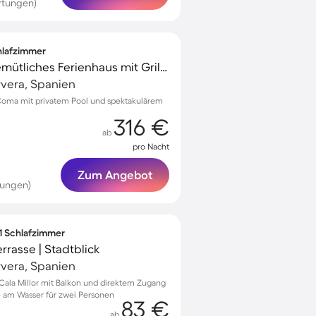
rtungen)
chlafzimmer
Voll ausgestattetes gemütliches Ferienhaus mit Grill, privatem Pool und Terrasse | Meerblick
rvera, Spanien
Coma mit privatem Pool und spektakulärem
316 €
ab
pro Nacht
Zum Angebot
tungen)
 1 Schlafzimmer
rasse | Stadtblick
rvera, Spanien
ala Millor mit Balkon und direktem Zugang
 am Wasser für zwei Personen
83 €
ab