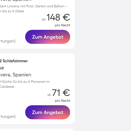
ant Llorenç mit Pool, Garten und Balkon –
r bis zu 4 Gäste
148 €
ab
pro Nacht
Zum Angebot
rtungen)
 2 Schlafzimmer
se
rvera, Spanien
Küche für bis zu 4 Personen in
Cardassar
71 €
ab
pro Nacht
Zum Angebot
rtungen)