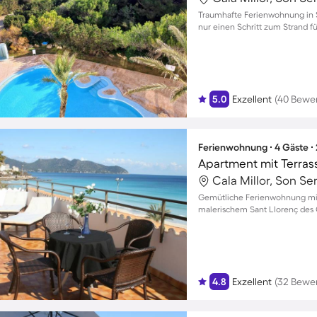
Traumhafte Ferienwohnung in S
nur einen Schritt zum Strand fü
5.0
Exzellent
(40 Bewe
Ferienwohnung ∙ 4 Gäste ∙
Apartment mit Terras
Cala Millor, Son Se
Gemütliche Ferienwohnung mit 
malerischem Sant Llorenç des 
4.8
Exzellent
(32 Bewe