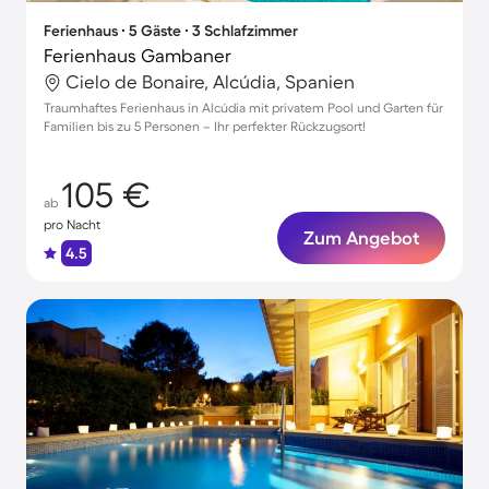
Ferienhaus ∙ 5 Gäste ∙ 3 Schlafzimmer
Ferienhaus Gambaner
Cielo de Bonaire, Alcúdia, Spanien
Traumhaftes Ferienhaus in Alcúdia mit privatem Pool und Garten für
Familien bis zu 5 Personen – Ihr perfekter Rückzugsort!
105 €
ab
pro Nacht
Zum Angebot
4.5