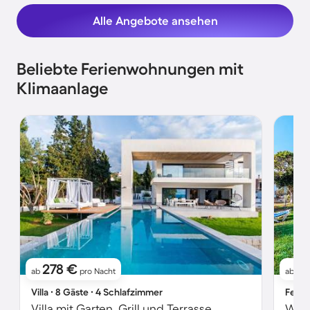
Alle Angebote ansehen
Beliebte Ferienwohnungen mit
Klimaanlage
278 €
9
ab
pro Nacht
ab
Villa ∙ 8 Gäste ∙ 4 Schlafzimmer
Ferie
Villa mit Garten, Grill und Terrasse
Wohn