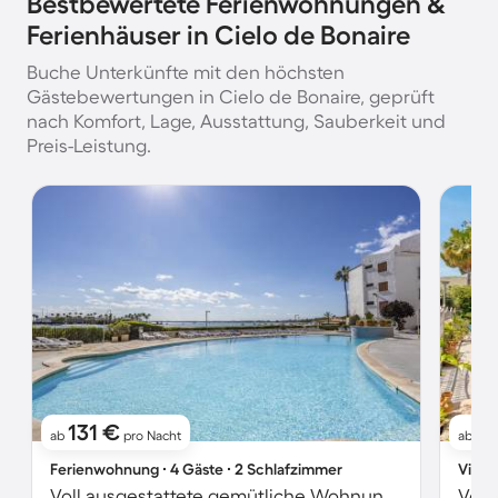
Bestbewertete Ferienwohnungen &
Ferienhäuser in Cielo de Bonaire
Buche Unterkünfte mit den höchsten
Gästebewertungen in Cielo de Bonaire, geprüft
nach Komfort, Lage, Ausstattung, Sauberkeit und
Preis-Leistung.
131 €
1
ab
pro Nacht
ab
Ferienwohnung ∙ 4 Gäste ∙ 2 Schlafzimmer
Villa 
Voll ausgestattete gemütliche Wohnung mit Terrasse, Pool und Garten | Strand in der Nähe