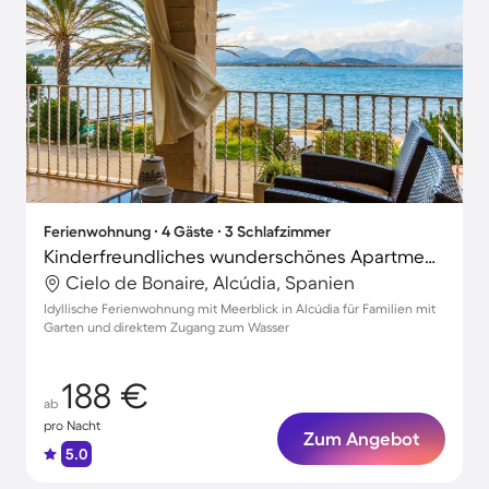
Ferienwohnung ∙ 4 Gäste ∙ 3 Schlafzimmer
Kinderfreundliches wunderschönes Apartment mit Terrasse und Garten | Wasserblick | Neben dem Strand | Perfekt für die Arbeit von Zuhause
Cielo de Bonaire, Alcúdia, Spanien
Idyllische Ferienwohnung mit Meerblick in Alcúdia für Familien mit
Garten und direktem Zugang zum Wasser
188 €
ab
pro Nacht
Zum Angebot
5.0