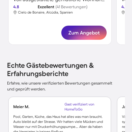
4.8
Exzellent
(41 Bewertungen)
4.8
Cielo de Bonaire, Alcúdia, Spanien
Cie
Zum Angebot
Echte Gästebewertungen &
Erfahrungsberichte
Erfahre, wie unsere verifizierten Bewertungen gesammelt
und geprüft werden.
Gast verifiziert von
Meier M.
Jacqu
HomeToGo
Pool, Garten, Küche, das Haus hat alles was man braucht.
Vielen
Auto bleibt auf der Strasse. Wir hatten viele Mücken und
symph
Wasser nur mit Druckerhöhungspumpe…. Aber da haben
renovi
die Vermieter ja keinen Einfluss,
persön