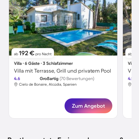
192 €
31
ab
pro Nacht
ab
Villa ∙ 6 Gäste ∙ 3 Schlafzimmer
Villa 
Villa mit Terrasse, Grill und privatem Pool
Vill
4.6
Großartig
(70 Bewertungen)
4.9
Cielo de Bonaire, Alcúdia, Spanien
Cie
Zum Angebot