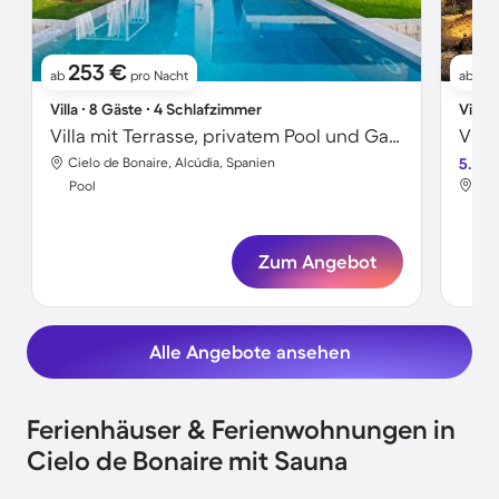
253 €
2
ab
pro Nacht
ab
Villa ∙ 8 Gäste ∙ 4 Schlafzimmer
Villa 
Villa mit Terrasse, privatem Pool und Garten
Vill
Cielo de Bonaire, Alcúdia, Spanien
5.0
Cie
Pool
Poo
Zum Angebot
Alle Angebote ansehen
Ferienhäuser & Ferienwohnungen in
Cielo de Bonaire mit Sauna