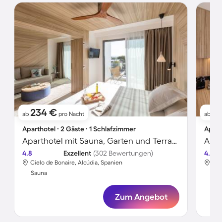
234 €
2
ab
pro Nacht
ab
Aparthotel ∙ 2 Gäste ∙ 1 Schlafzimmer
Apart
Aparthotel mit Sauna, Garten und Terrasse | Poolblick
4.8
Exzellent
(302 Bewertungen)
4.8
Cielo de Bonaire, Alcúdia, Spanien
Cie
Sauna
Sa
Zum Angebot