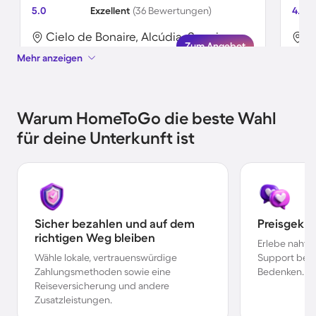
5.0
Exzellent
(36 Bewertungen)
4.9
Cielo de Bonaire, Alcúdia, Spanien
C
Zum Angebot
Mehr anzeigen
Warum HomeToGo die beste Wahl
für deine Unterkunft ist
Sicher bezahlen und auf dem
Preisgekr
richtigen Weg bleiben
Erlebe nahtl
Wähle lokale, vertrauenswürdige
Support bei 
Zahlungsmethoden sowie eine
Bedenken.
Reiseversicherung und andere
Zusatzleistungen.