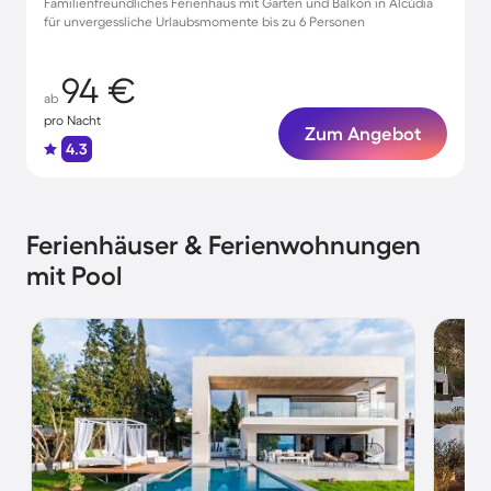
Familienfreundliches Ferienhaus mit Garten und Balkon in Alcúdia
für unvergessliche Urlaubsmomente bis zu 6 Personen
94 €
ab
pro Nacht
Zum Angebot
4.3
Ferienhäuser & Ferienwohnungen
mit Pool