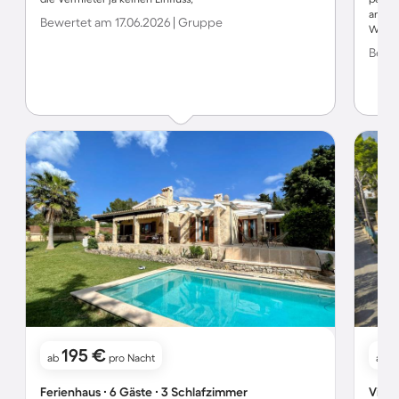
an de
Bewertet am 17.06.2026 | Gruppe
Wir h
Bewer
195 €
3
ab
pro Nacht
ab
Ferienhaus ∙ 6 Gäste ∙ 3 Schlafzimmer
Villa