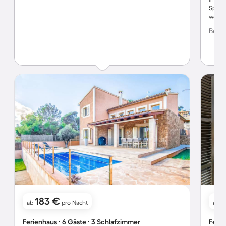
Spülk
werde
jede F
Bewer
Rücke
die T
war di
recht…
Wohnu
183 €
ab
pro Nacht
ab
Ferienhaus ∙ 6 Gäste ∙ 3 Schlafzimmer
Ferie