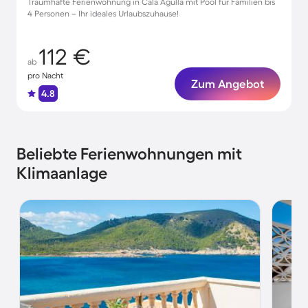
Traumhafte Ferienwohnung in Cala Agulla mit Pool für Familien bis
4 Personen – Ihr ideales Urlaubszuhause!
112 €
ab
pro Nacht
Zum Angebot
4.8
Beliebte Ferienwohnungen mit
Klimaanlage