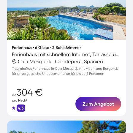
Ferienhaus ∙ 6 Gäste ∙ 3 Schlafzimmer
Ferienhaus mit schnellem Internet, Terrasse und Grill | Meerblick
Cala Mesquida, Capdepera, Spanien
Traumhaftes Ferienhaus in Cala Mesquida mit Meer- und Bergblick
für unvergessliche Urlaubsmomente für bis zu 6 Personen
304 €
ab
pro Nacht
Zum Angebot
4.3