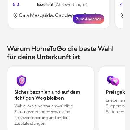
5.0
Exzellent
(23 Bewertungen)
4.0
Cala Mesquida, Capdepera, Spanien
C
Zum Angebot
Warum HomeToGo die beste Wahl
für deine Unterkunft ist
Sicher bezahlen und auf dem
Preisgekr
richtigen Weg bleiben
Erlebe nahtl
Wähle lokale, vertrauenswürdige
Support bei 
Zahlungsmethoden sowie eine
Bedenken.
Reiseversicherung und andere
Zusatzleistungen.