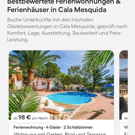
Bestbewertete Ferienwohnungen &
Ferienhäuser in Cala Mesquida
Buche Unterkünfte mit den höchsten
Gästebewertungen in Cala Mesquida, geprüft nach
Komfort, Lage, Ausstattung, Sauberkeit und Preis-
Leistung.
98 €
9
ab
pro Nacht
ab
Ferienwohnung ∙ 4 Gäste ∙ 2 Schlafzimmer
Villa 
Wohnung mit Garten, Pool und Terrasse