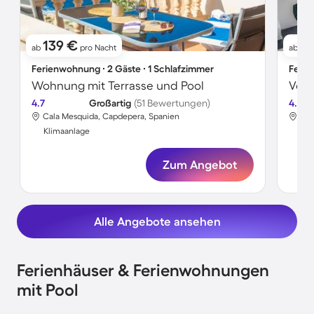
139 €
11
ab
pro Nacht
ab
Ferienwohnung ∙ 2 Gäste ∙ 1 Schlafzimmer
Ferie
Wohnung mit Terrasse und Pool
4.7
Großartig
(51 Bewertungen)
4.8
Cala Mesquida, Capdepera, Spanien
Cal
Klimaanlage
Kli
Zum Angebot
Alle Angebote ansehen
Ferienhäuser & Ferienwohnungen
mit Pool