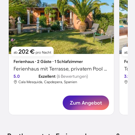
202 €
11
ab
pro Nacht
ab
Ferienhaus ∙ 2 Gäste ∙ 1 Schlafzimmer
Ferie
Ferienhaus mit Terrasse, privatem Pool und Grill | Meerblick
5.0
Exzellent
(6 Bewertungen)
3.9
Cala Mesquida, Capdepera, Spanien
Cal
Zum Angebot