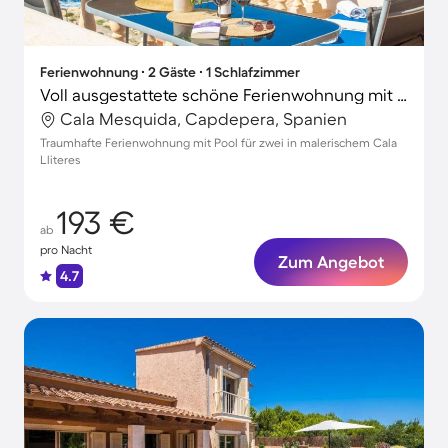
Ferienwohnung ∙ 2 Gäste ∙ 1 Schlafzimmer
Voll ausgestattete schöne Ferienwohnung mit Terrasse und Pool
Cala Mesquida, Capdepera, Spanien
Traumhafte Ferienwohnung mit Pool für zwei in malerischem Cala
Lliteres
193 €
ab
pro Nacht
Zum Angebot
4.7