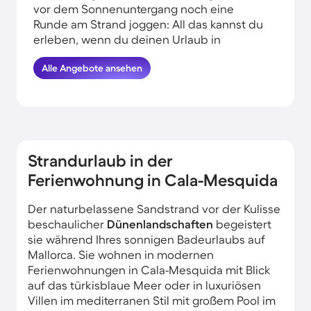
vor dem Sonnenuntergang noch eine
Runde am Strand joggen: All das kannst du
erleben, wenn du deinen Urlaub in
Strandnähe in Cala Mesquida verbringst.
Alle Angebote ansehen
HomeToGo hat für dich die besten
Angebote herausgesucht. Buche hier die
schönsten Ferienwohnungen am Meer in
Cala Mesquida und komme garantiert
erholt und munter wieder nachhause.
Strandurlaub in der
Ferienwohnung in Cala-Mesquida
Der naturbelassene Sandstrand vor der Kulisse
beschaulicher
Dünenlandschaften
begeistert
sie während Ihres sonnigen Badeurlaubs auf
Mallorca. Sie wohnen in modernen
Ferienwohnungen in Cala-Mesquida mit Blick
auf das türkisblaue Meer oder in luxuriösen
Villen im mediterranen Stil mit großem Pool im