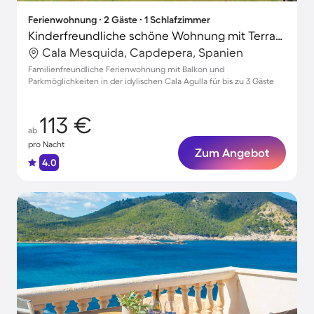
Ferienwohnung ∙ 2 Gäste ∙ 1 Schlafzimmer
Kinderfreundliche schöne Wohnung mit Terrasse
Cala Mesquida, Capdepera, Spanien
Familienfreundliche Ferienwohnung mit Balkon und
Parkmöglichkeiten in der idylischen Cala Agulla für bis zu 3 Gäste
113 €
ab
pro Nacht
Zum Angebot
4.0