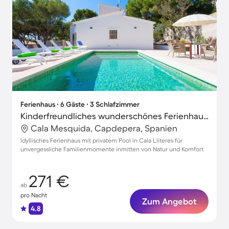
Ferienhaus ∙ 6 Gäste ∙ 3 Schlafzimmer
Kinderfreundliches wunderschönes Ferienhaus mit Terrasse, Garten und Grill
Cala Mesquida, Capdepera, Spanien
Idyllisches Ferienhaus mit privatem Pool in Cala Lliteres für
unvergessliche Familienmomente inmitten von Natur und Komfort
271 €
ab
pro Nacht
Zum Angebot
4.8