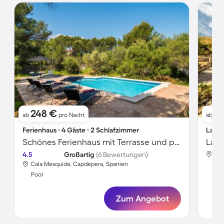
248 €
2
ab
pro Nacht
ab
Ferienhaus ∙ 4 Gäste ∙ 2 Schlafzimmer
Landh
Schönes Ferienhaus mit Terrasse und privatem Pool | Neben dem Strand
4.5
Großartig
(6 Bewertungen)
Cal
Cala Mesquida, Capdepera, Spanien
Poo
Pool
Zum Angebot