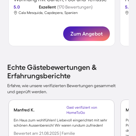
5.0
Exzellent
(170 Bewertungen)
5.0
Cala Mesquida, Capdepera, Spanien
Cal
Zum Angebot
Echte Gästebewertungen &
Erfahrungsberichte
Erfahre, wie unsere verifizierten Bewertungen gesammelt
und geprüft werden.
Gast verifiziert von
Manfred K.
Miche
HomeToGo
Ein Haus zum wohlfühlen! Liebevoll eingerichtet mit sehr
Positi
schönen Aussenbereich! Wir waren rundum zufrieden!
Preis/
drei S
Bewertet am 21.08.2025 | Familie
immer