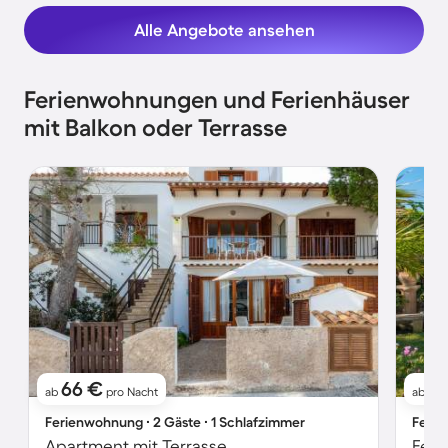
Alle Angebote ansehen
Ferienwohnungen und Ferienhäuser
mit Balkon oder Terrasse
66 €
2
ab
pro Nacht
ab
Ferienwohnung ∙ 2 Gäste ∙ 1 Schlafzimmer
Ferie
Apartment mit Terrasse