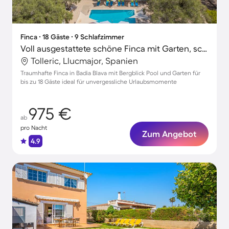
Finca ∙ 18 Gäste ∙ 9 Schlafzimmer
Voll ausgestattete schöne Finca mit Garten, schnellem Internet und Terrasse | Gartenblick
Tolleric, Llucmajor, Spanien
Traumhafte Finca in Badia Blava mit Bergblick Pool und Garten für
bis zu 18 Gäste ideal für unvergessliche Urlaubsmomente
975 €
ab
pro Nacht
Zum Angebot
4.9