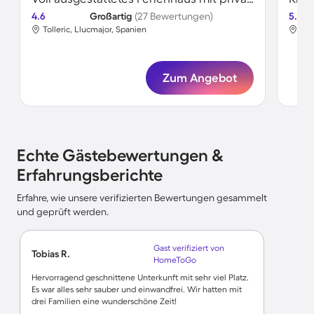
4.6
Großartig
(27 Bewertungen)
5.0
Tolleric, Llucmajor, Spanien
Tol
Zum Angebot
Echte Gästebewertungen &
Erfahrungsberichte
Erfahre, wie unsere verifizierten Bewertungen gesammelt
und geprüft werden.
Gast verifiziert von
Tobias R.
HomeToGo
Hervorragend geschnittene Unterkunft mit sehr viel Platz.
Es war alles sehr sauber und einwandfrei. Wir hatten mit
drei Familien eine wunderschöne Zeit!