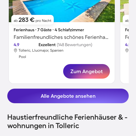
283 €
3
ab
pro Nacht
ab
Ferienhaus ∙ 7 Gäste ∙ 4 Schlafzimmer
Ferie
Familienfreundliches schönes Ferienhaus mit Grill, Terrasse und Garten
4.9
Exzellent
(148 Bewertungen)
4.9
Tolleric, Llucmajor, Spanien
Tol
Pool
Poo
Zum Angebot
Alle Angebote ansehen
Haustierfreundliche Ferienhäuser & -
wohnungen in Tolleric