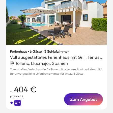
Ferienhaus ∙ 6 Gäste ∙ 3 Schlafzimmer
Voll ausgestattetes Ferienhaus mit Grill, Terrasse und privatem Pool | Meerblick
Tolleric, Llucmajor, Spanien
Traumhaftes Ferienhaus in Sa Torre mit privatem Pool und Meerblick
für unvergessliche Urlaubsmomente für bis zu 6 Gäste
404 €
ab
pro Nacht
Zum Angebot
4.7