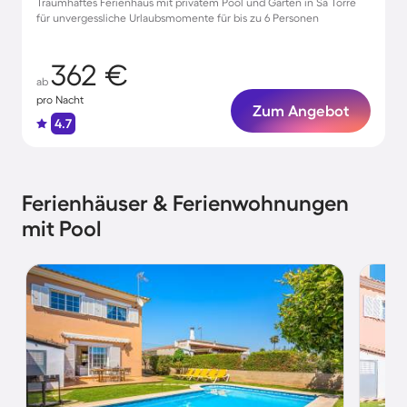
Traumhaftes Ferienhaus mit privatem Pool und Garten in Sa Torre
für unvergessliche Urlaubsmomente für bis zu 6 Personen
362 €
ab
pro Nacht
Zum Angebot
4.7
Ferienhäuser & Ferienwohnungen
mit Pool