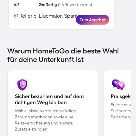
4.7
Großartig
(25 Bewertungen)
Tolleric, Llucmajor, Spanien
Zum Angebot
Warum HomeToGo die beste Wahl
für deine Unterkunft ist
Sicher bezahlen und auf dem
Preisgekr
richtigen Weg bleiben
Erlebe nahtl
Wähle lokale, vertrauenswürdige
Support bei 
Zahlungsmethoden sowie eine
Bedenken.
Reiseversicherung und andere
Zusatzleistungen.