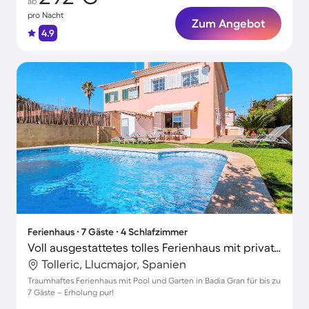
ab
pro Nacht
Zum Angebot
4.9
Ferienhaus ∙ 7 Gäste ∙ 4 Schlafzimmer
Voll ausgestattetes tolles Ferienhaus mit privatem Pool, Garten und Terrasse
Tolleric, Llucmajor, Spanien
Traumhaftes Ferienhaus mit Pool und Garten in Badia Gran für bis zu
7 Gäste – Erholung pur!