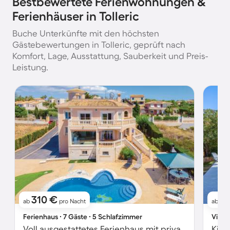
Bestbewertete Ferienwohnungen &
Ferienhäuser in Tolleric
Buche Unterkünfte mit den höchsten
Gästebewertungen in Tolleric, geprüft nach
Komfort, Lage, Ausstattung, Sauberkeit und Preis-
Leistung.
310 €
2
ab
pro Nacht
ab
Ferienhaus ∙ 7 Gäste ∙ 5 Schlafzimmer
Villa 
Voll ausgestattetes Ferienhaus mit privatem Pool, Grill und Terrasse | Bergblick