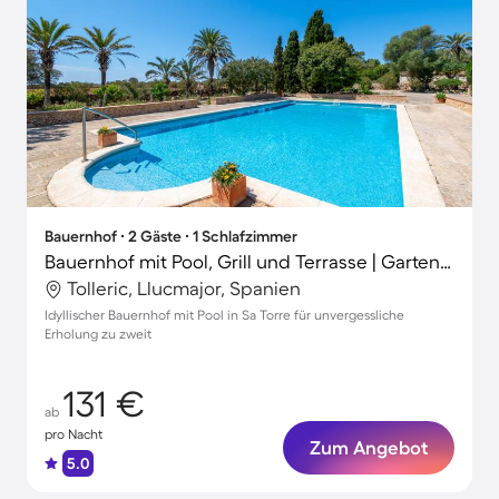
Bauernhof ∙ 2 Gäste ∙ 1 Schlafzimmer
Bauernhof mit Pool, Grill und Terrasse | Gartenblick
Tolleric, Llucmajor, Spanien
Idyllischer Bauernhof mit Pool in Sa Torre für unvergessliche
Erholung zu zweit
131 €
ab
pro Nacht
Zum Angebot
5.0