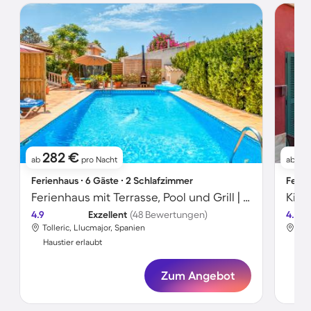
282 €
2
ab
pro Nacht
ab
Ferienhaus ∙ 6 Gäste ∙ 2 Schlafzimmer
Ferie
Ferienhaus mit Terrasse, Pool und Grill | Gartenblick
4.9
Exzellent
(48 Bewertungen)
4.2
Tolleric, Llucmajor, Spanien
Tol
Haustier erlaubt
Hau
Zum Angebot