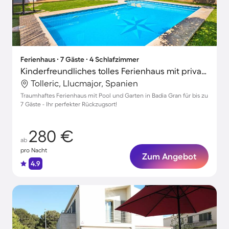
Ferienhaus ∙ 7 Gäste ∙ 4 Schlafzimmer
Kinderfreundliches tolles Ferienhaus mit privatem Pool, schnellem Internet und Terrasse | Gartenblick
Tolleric, Llucmajor, Spanien
Traumhaftes Ferienhaus mit Pool und Garten in Badia Gran für bis zu
7 Gäste - Ihr perfekter Rückzugsort!
280 €
ab
pro Nacht
Zum Angebot
4.9