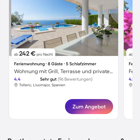
242 €
2
ab
pro Nacht
ab
Ferienwohnung ∙ 8 Gäste ∙ 5 Schlafzimmer
Ferie
Wohnung mit Grill, Terrasse und privatem Pool | Meerblick
4.4
Sehr gut
(96 Bewertungen)
4.9
Tolleric, Llucmajor, Spanien
Tol
Zum Angebot