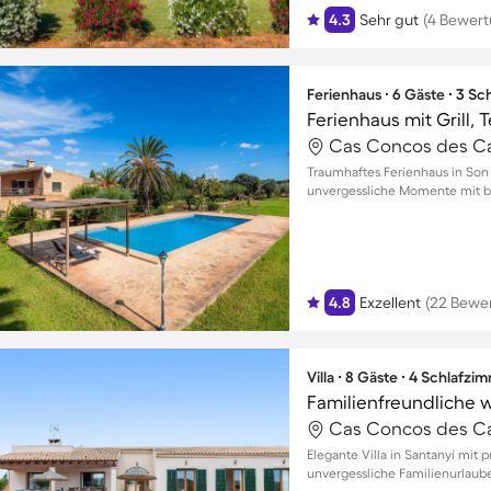
4.3
Sehr gut
(4 Bewer
Ferienhaus ∙ 6 Gäste ∙ 3 S
Ferienhaus mit Grill,
Cas Concos des Cav
Traumhaftes Ferienhaus in Son
unvergessliche Momente mit bi
4.8
Exzellent
(22 Bewe
Villa ∙ 8 Gäste ∙ 4 Schlafzi
Cas Concos des Cav
Elegante Villa in Santanyí mit
unvergessliche Familienurlaube