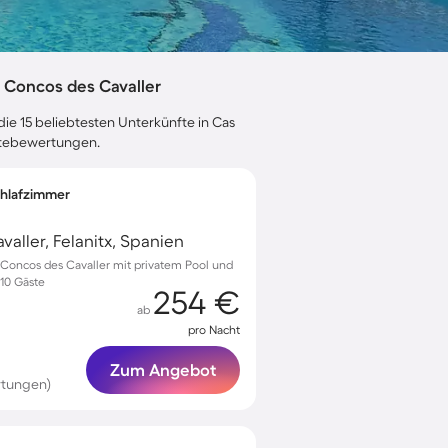
 Concos des Cavaller
ie 15 beliebtesten Unterkünfte in Cas
ästebewertungen.
Schlafzimmer
aller, Felanitx, Spanien
 Concos des Cavaller mit privatem Pool und
 10 Gäste
254 €
ab
pro Nacht
Zum Angebot
rtungen)