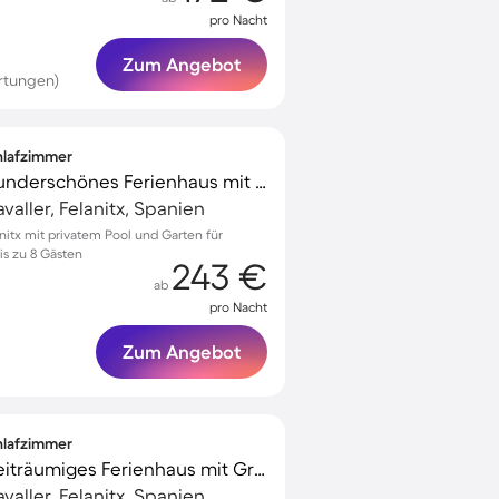
pro Nacht
Zum Angebot
rtungen)
chlafzimmer
Voll ausgestattetes wunderschönes Ferienhaus mit privatem Pool, Garten und Terrasse
aller, Felanitx, Spanien
nitx mit privatem Pool und Garten für
s zu 8 Gästen
243 €
ab
pro Nacht
Zum Angebot
chlafzimmer
Voll ausgestattetes weiträumiges Ferienhaus mit Grill, Terrasse und Whirlpool | Haustiere erlaubt
aller, Felanitx, Spanien