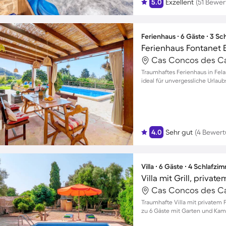
5.0
Exzellent
(51 Bewe
Ferienhaus ∙ 6 Gäste ∙ 3 S
Ferienhaus Fontanet B
Cas Concos des Cav
Traumhaftes Ferienhaus in Felan
ideal für unvergessliche Urla
4.0
Sehr gut
(4 Bewer
Villa ∙ 6 Gäste ∙ 4 Schlafzi
Villa mit Grill, privat
Cas Concos des Cav
Traumhafte Villa mit privatem P
zu 6 Gäste mit Garten und Kam