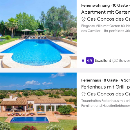
Ferienwohnung ∙ 10 Gäste 
Apartment mit Garten
Cas Concos des Cav
Elegante Villa mit Garten für 
des Cavaller – Ihr perfektes Url
4.9
Exzellent
(52 Bewe
Ferienhaus ∙ 8 Gäste ∙ 4 S
Ferienhaus mit Grill,
Cas Concos des Cav
Traumhaftes Ferienhaus mit pri
Familien und Haustierliebhaber