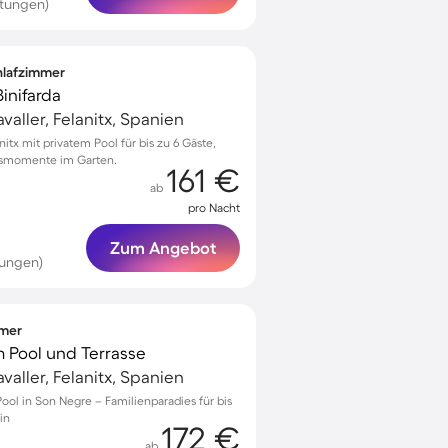
rtungen)
chlafzimmer
inifarda
aller, Felanitx, Spanien
itx mit privatem Pool für bis zu 6 Gäste,
ubsmomente im Garten.
161 €
ab
pro Nacht
Zum Angebot
tungen)
mmer
em Pool und Terrasse
aller, Felanitx, Spanien
ool in Son Negre – Familienparadies für bis
in
172 €
ab