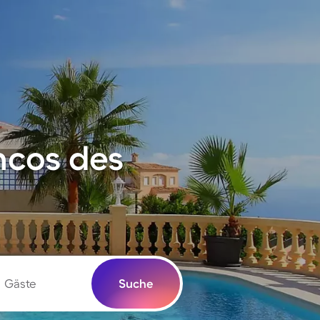
ncos des
Gäste
Suche