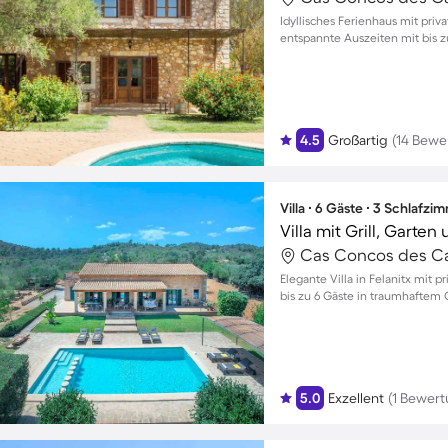
Idyllisches Ferienhaus mit pri
entspannte Auszeiten mit bis 
4.5
Großartig
(14 Bewe
Villa ∙ 6 Gäste ∙ 3 Schlafzi
Villa mit Grill, Garten
Cas Concos des Cav
Elegante Villa in Felanitx mit 
bis zu 6 Gäste in traumhaftem
5.0
Exzellent
(1 Bewert