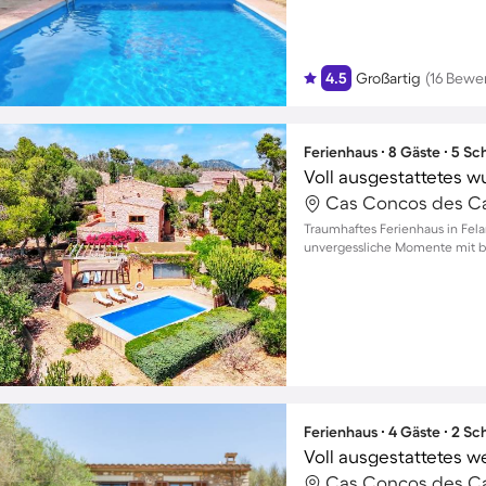
4.5
Großartig
(16 Bewe
Ferienhaus ∙ 8 Gäste ∙ 5 S
Cas Concos des Cav
Traumhaftes Ferienhaus in Fela
unvergessliche Momente mit bi
Ferienhaus ∙ 4 Gäste ∙ 2 S
Cas Concos des Cav