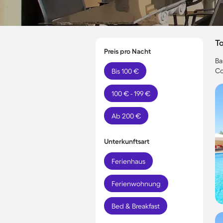
T
Preis pro Nacht
Ba
Co
Bis 100 €
100 € - 199 €
Ab 200 €
Unterkunftsart
Ferienhaus
Ferienwohnung
Bed & Breakfast