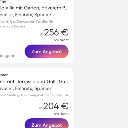
mmer
Familienorientierte tolle Villa mit Garten, privatem Pool und Grill
aller, Felanitx, Spanien
Pool in Cas Concos des Cavaller für
 bis zu 6 Gästen
256 €
ab
pro Nacht
Zum Angebot
rtungen)
immer
Finca mit schnellem Internet, Terrasse und Grill | Gartenblick
aller, Felanitx, Spanien
l in Santanyí für unvergessliche Stunden zu
204 €
ab
pro Nacht
Zum Angebot