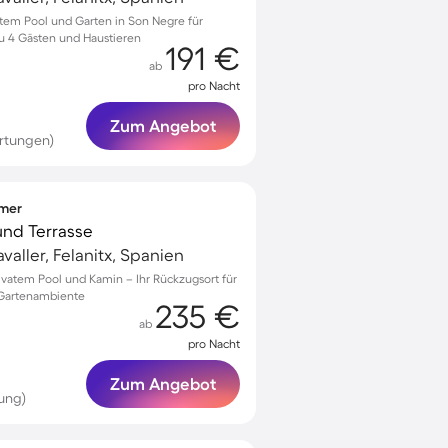
vatem Pool und Garten in Son Negre für
zu 4 Gästen und Haustieren
191 €
ab
pro Nacht
Zum Angebot
rtungen)
mmer
 und Terrasse
aller, Felanitx, Spanien
privatem Pool und Kamin – Ihr Rückzugsort für
 Gartenambiente
235 €
ab
pro Nacht
Zum Angebot
ung)