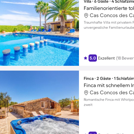
Villa ∙ 6 Gäste ∙ 4 Schlafzi
Cas Concos des Cav
Traumhafte Villa mit privatem 
unvergessliche Familienurlaube
5.0
Exzellent
(18 Bewe
Finca ∙ 2 Gäste ∙ 1 Schlafz
Cas Concos des Cav
Romantische Finca mit Whirlpoo
zweit