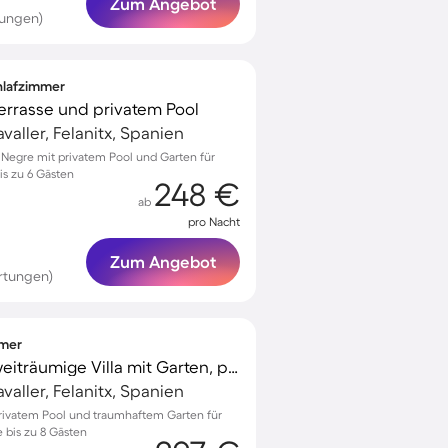
Zum Angebot
tungen)
chlafzimmer
 Terrasse und privatem Pool
aller, Felanitx, Spanien
 Negre mit privatem Pool und Garten für
s zu 6 Gästen
248 €
ab
pro Nacht
Zum Angebot
rtungen)
mmer
Familienfreundliche weiträumige Villa mit Garten, privatem Pool und Grill
aller, Felanitx, Spanien
 privatem Pool und traumhaftem Garten für
 bis zu 8 Gästen