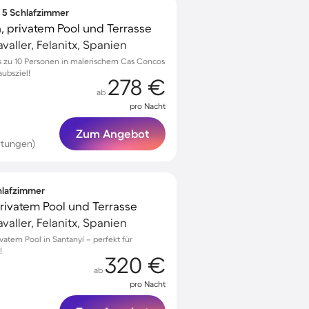
∙ 5 Schlafzimmer
, privatem Pool und Terrasse
aller, Felanitx, Spanien
bis zu 10 Personen in malerischem Cas Concos
aubsziel!
278 €
ab
pro Nacht
Zum Angebot
rtungen)
chlafzimmer
 privatem Pool und Terrasse
aller, Felanitx, Spanien
vatem Pool in Santanyí – perfekt für
!
320 €
ab
pro Nacht