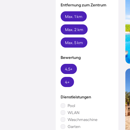
Entfernung zum Zentrum
Max. 1 km
Max. 2 km
Max. 5 km
Bewertung
4,5+
4+
Dienstleistungen
Pool
WLAN
Waschmaschine
Garten