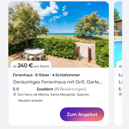
240 €
24
ab
pro Nacht
ab
Ferienhaus ∙ 8 Gäste ∙ 4 Schlafzimmer
Landh
Geräumiges Ferienhaus mit Grill, Garten und Terrasse | Neben dem Strand | Haustierfreundlich
5.0
Exzellent
(89 Bewertungen)
5.0
Son Serra de Marina, Santa Margalida, Spanien
Son
Haustier erlaubt
Hau
Zum Angebot