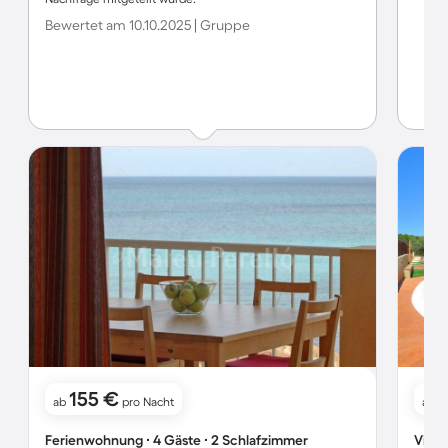
Bewertet am 10.10.2025 | Gruppe
155 €
ab
pro Nacht
ab
Ferienwohnung ∙ 4 Gäste ∙ 2 Schlafzimmer
Villa