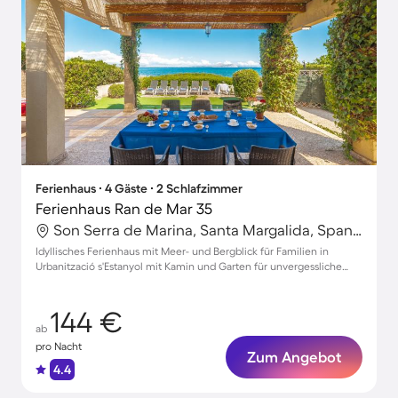
Ferienhaus ∙ 4 Gäste ∙ 2 Schlafzimmer
Ferienhaus Ran de Mar 35
Son Serra de Marina, Santa Margalida, Spanien
Idyllisches Ferienhaus mit Meer- und Bergblick für Familien in
Urbanització s'Estanyol mit Kamin und Garten für unvergessliche
Momente
144 €
ab
pro Nacht
Zum Angebot
4.4