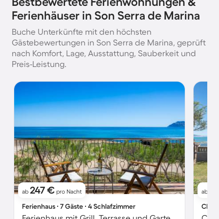
Bestbewertete Ferienwohnungen &
Ferienhäuser in Son Serra de Marina
Buche Unterkünfte mit den höchsten
Gästebewertungen in Son Serra de Marina, geprüft
nach Komfort, Lage, Ausstattung, Sauberkeit und
Preis-Leistung.
247 €
3
ab
pro Nacht
ab
Ferienhaus ∙ 7 Gäste ∙ 4 Schlafzimmer
Chale
Ferienhaus mit Grill, Terrasse und Garten | Meerblick | Ideal für Homeoffice
Chal