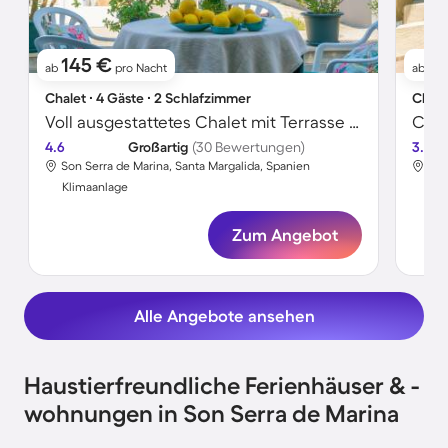
145 €
1
ab
pro Nacht
ab
Chalet ∙ 4 Gäste ∙ 2 Schlafzimmer
Chale
Voll ausgestattetes Chalet mit Terrasse | Nah am Strand
Chal
4.6
Großartig
(30 Bewertungen)
3.6
Son Serra de Marina, Santa Margalida, Spanien
Son
Klimaanlage
Kli
Zum Angebot
Alle Angebote ansehen
Haustierfreundliche Ferienhäuser & -
wohnungen in Son Serra de Marina