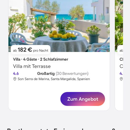
182 €
1
ab
pro Nacht
ab
Villa ∙ 4 Gäste ∙ 2 Schlafzimmer
Chale
Villa mit Terrasse
Chal
4.6
Großartig
(30 Bewertungen)
4.8
Son Serra de Marina, Santa Margalida, Spanien
Son
Zum Angebot