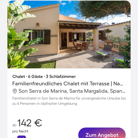
Chalet ∙ 6 Gäste ∙ 3 Schlafzimmer
Familienfreundliches Chalet mit Terrasse | Nah am Strand
Son Serra de Marina, Santa Margalida, Spanien
Familienchalet in Son Serra de Marina für unvergessliche Urlaube bis
zu 6 Personen in idyllischer Umgebung
142 €
ab
pro Nacht
Zum Angebot