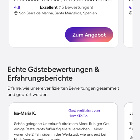
4.8
Exzellent
(13 Bewertungen)
4.8
Son Serra de Marina, Santa Margalida, Spanien
Son
Zum Angebot
Echte Gästebewertungen &
Erfahrungsberichte
Erfahre, wie unsere verifizierten Bewertungen gesammelt
und geprüft werden.
Gast verifiziert von
Isa-Maria K.
Juliu
HomeToGo
Schön gelegene Unterkunft direkt am Meer. Ruhiger Ort,
Tolles
einige Restaurants fußläufig alle zu erreichen. Leider
für Fa
waren die 2 Fahrräder in der Werkstatt, wie uns erst bei
Bewer
Nachfrage mitgeteilt wurde.