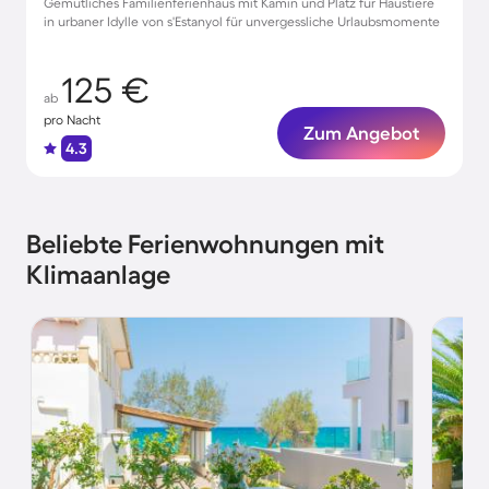
Gemütliches Familienferienhaus mit Kamin und Platz für Haustiere
in urbaner Idylle von s'Estanyol für unvergessliche Urlaubsmomente
125 €
ab
pro Nacht
Zum Angebot
4.3
Beliebte Ferienwohnungen mit
Klimaanlage