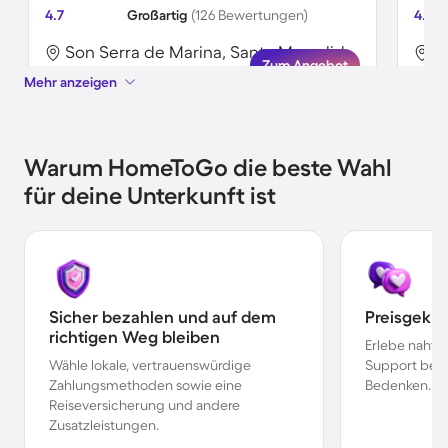
4.7
Großartig
(126 Bewertungen)
4.7
Son Serra de Marina, Santa Margalida, Spanien
Zum Angebot
Mehr anzeigen
Warum HomeToGo die beste Wahl
für deine Unterkunft ist
Sicher bezahlen und auf dem
Preisgekr
richtigen Weg bleiben
Erlebe nahtl
Wähle lokale, vertrauenswürdige
Support bei 
Zahlungsmethoden sowie eine
Bedenken.
Reiseversicherung und andere
Zusatzleistungen.