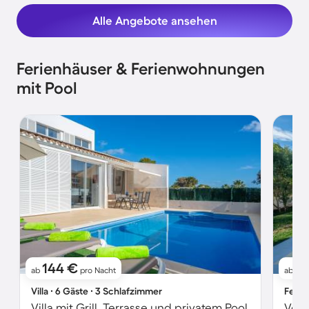
Alle Angebote ansehen
Ferienhäuser & Ferienwohnungen
mit Pool
144 €
24
ab
pro Nacht
ab
Villa ∙ 6 Gäste ∙ 3 Schlafzimmer
Ferie
Villa mit Grill, Terrasse und privatem Pool