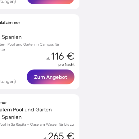
rtungen)
chlafzimmer
, Spanien
vatem Pool und Garten in Campos für
nte
116 €
ab
pro Nacht
Zum Angebot
rtungen)
mmer
ivatem Pool und Garten
, Spanien
ool in Sa Ràpita – Oase am Wasser für bis zu
265 €
ab