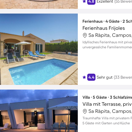
4.8
Exzellent
(55 Bewe
Ferienhaus ∙ 4 Gäste ∙ 2 S
Ferienhaus Frijoles
Sa Ràpita, Campos
Idyllisches Ferienhaus mit pri
unvergessliche Familienmome
4.4
Sehr gut
(33 Bewe
Villa ∙ 5 Gäste ∙ 3 Schlafzi
Villa mit Terrasse, pr
Sa Ràpita, Campos
Traumhafte Villa mit privatem P
5 Gäste mit Garten und Küche