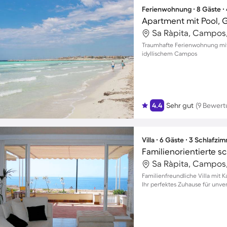
Ferienwohnung ∙ 8 Gäste ∙
Apartment mit Pool, G
Sa Ràpita, Campos
Traumhafte Ferienwohnung mit 
idyllischem Campos
4.4
Sehr gut
(9 Bewer
Villa ∙ 6 Gäste ∙ 3 Schlafzi
Sa Ràpita, Campos
Familienfreundliche Villa mit 
Ihr perfektes Zuhause für unver