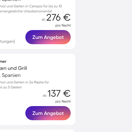
Pool und Garten in Campos für bis zu 10
d unvergessliche Urlaubsmomente!
276 €
ab
pro Nacht
Zum Angebot
rtungen)
mmer
ten und Grill
, Spanien
ool und Garten in Sa Ràpita für
s zu 5 Gästen
137 €
ab
pro Nacht
Zum Angebot