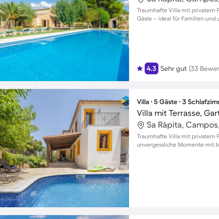
Traumhafte Villa mit privatem 
Gäste – ideal für Familien un
4.3
Sehr gut
(33 Bewe
Villa ∙ 5 Gäste ∙ 3 Schlafzi
Villa mit Terrasse, Gar
Sa Ràpita, Campos
Traumhafte Villa mit privatem P
unvergessliche Momente mit bi