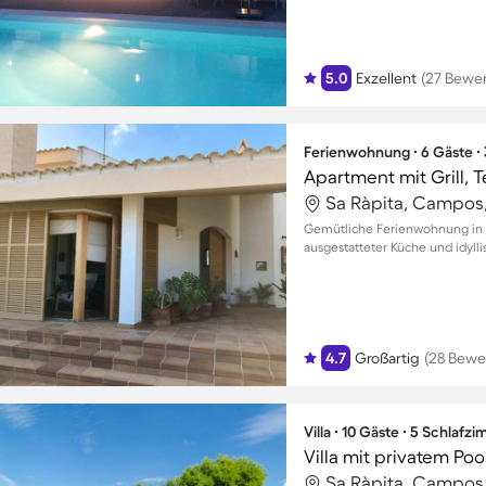
5.0
Exzellent
(27 Bewe
Ferienwohnung ∙ 6 Gäste ∙
Apartment mit Grill, 
Sa Ràpita, Campos
Gemütliche Ferienwohnung in Sa
ausgestatteter Küche und idyl
4.7
Großartig
(28 Bewe
Villa ∙ 10 Gäste ∙ 5 Schlafz
Villa mit privatem Poo
Sa Ràpita, Campos