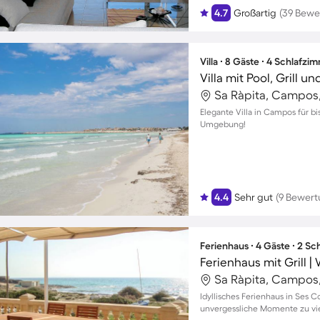
4.7
Großartig
(39 Bewe
Villa ∙ 8 Gäste ∙ 4 Schlafzi
Villa mit Pool, Grill u
Sa Ràpita, Campos
Elegante Villa in Campos für bi
Umgebung!
4.4
Sehr gut
(9 Bewer
Ferienhaus ∙ 4 Gäste ∙ 2 S
Ferienhaus mit Grill |
Sa Ràpita, Campos
Idyllisches Ferienhaus in Ses 
unvergessliche Momente zu vi