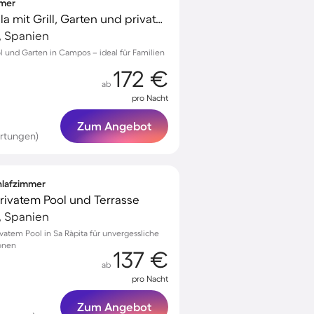
mmer
Familienorientierte Villa mit Grill, Garten und privatem Pool
, Spanien
ol und Garten in Campos – ideal für Familien
172 €
ab
pro Nacht
Zum Angebot
rtungen)
chlafzimmer
 privatem Pool und Terrasse
, Spanien
vatem Pool in Sa Ràpita für unvergessliche
onen
137 €
ab
pro Nacht
Zum Angebot