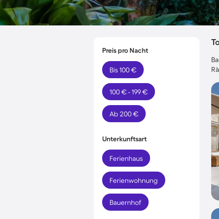
T
Preis pro Nacht
Ba
Rà
Bis 100 €
100 € - 199 €
Ab 200 €
Unterkunftsart
Ferienhaus
Ferienwohnung
Bauernhof