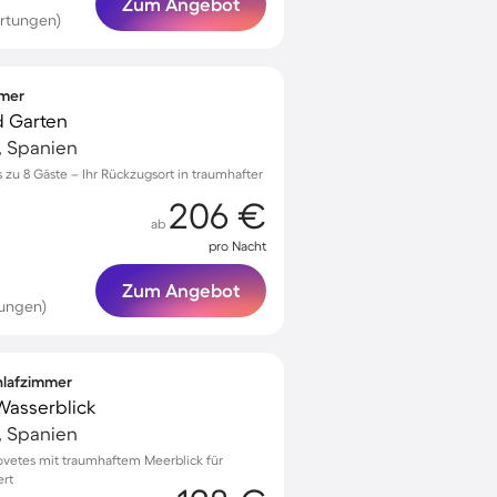
Zum Angebot
rtungen)
mmer
nd Garten
, Spanien
s zu 8 Gäste – Ihr Rückzugsort in traumhafter
206 €
ab
pro Nacht
Zum Angebot
tungen)
chlafzimmer
 Wasserblick
, Spanien
Covetes mit traumhaftem Meerblick für
ert