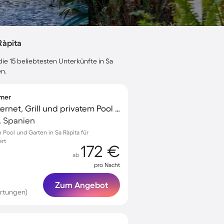
Ràpita
ie 15 beliebtesten Unterkünfte in Sa
en.
mmer
Villa mit schnellem Internet, Grill und privatem Pool | Gartenblick
, Spanien
 Pool und Garten in Sa Ràpita für
ert
172 €
ab
pro Nacht
Zum Angebot
rtungen)