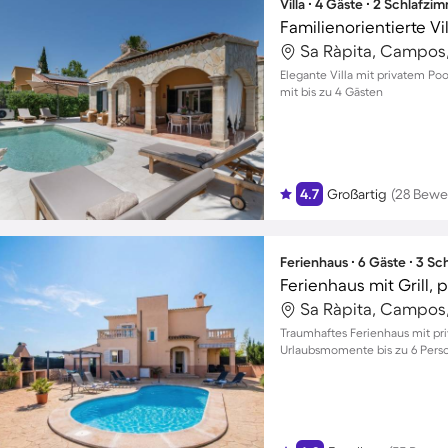
Villa ∙ 4 Gäste ∙ 2 Schlafzi
Sa Ràpita, Campos
Elegante Villa mit privatem Po
mit bis zu 4 Gästen
4.7
Großartig
(28 Bewe
Ferienhaus ∙ 6 Gäste ∙ 3 S
Ferienhaus mit Grill,
Sa Ràpita, Campos
Traumhaftes Ferienhaus mit pri
Urlaubsmomente bis zu 6 Pers