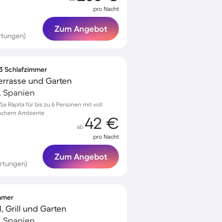
pro Nacht
Zum Angebot
rtungen)
 3 Schlafzimmer
Terrasse und Garten
, Spanien
 Ràpita für bis zu 6 Personen mit voll
lischem Ambiente
42 €
ab
pro Nacht
Zum Angebot
rtungen)
immer
l, Grill und Garten
, Spanien