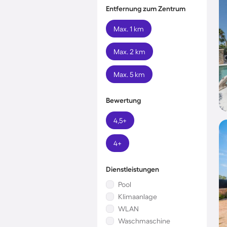
Entfernung zum Zentrum
Max. 1 km
Max. 2 km
Max. 5 km
Bewertung
4,5+
4+
Dienstleistungen
Pool
Klimaanlage
WLAN
Waschmaschine