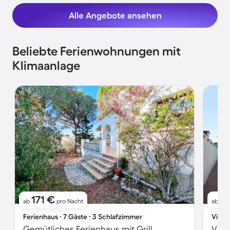
Alle Angebote ansehen
Beliebte Ferienwohnungen mit
Klimaanlage
171 €
11
ab
pro Nacht
ab
Ferienhaus ∙ 7 Gäste ∙ 3 Schlafzimmer
Villa 
Gemütliches Ferienhaus mit Grill