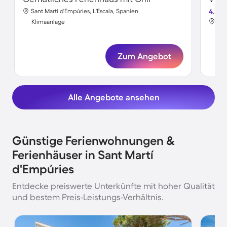
Sant Martí d'Empúries, L'Escala, Spanien
4.8
San
Klimaanlage
Kli
Zum Angebot
Alle Angebote ansehen
Günstige Ferienwohnungen &
Ferienhäuser in Sant Martí
d'Empúries
Entdecke preiswerte Unterkünfte mit hoher Qualität
und bestem Preis-Leistungs-Verhältnis.