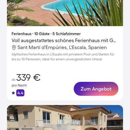
Ferienhaus ∙ 10 Gäste ∙ 5 Schlafzimmer
Voll ausgestattetes schönes Ferienhaus mit Garten, privatem Pool und Terrasse | Naturblick | Strand in der Nähe | Hunde erlaubt
Sant Martí d'Empúries, L'Escala, Spanien
Idyllisches Ferienhaus in L'Escala mit privatem Pool und Garten für
bis zu 10 Personen, ideal für einen unvergesslichen Urlaub
339 €
ab
pro Nacht
Zum Angebot
4.4