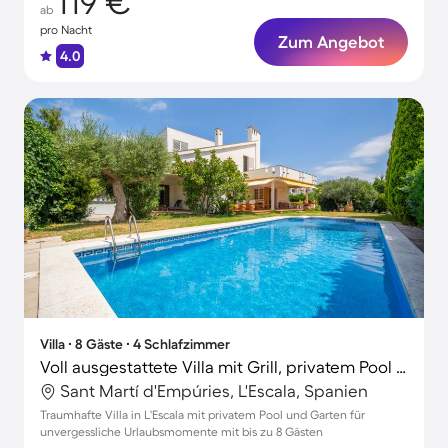
119 €
ab
pro Nacht
Zum Angebot
4.0
Villa ∙ 8 Gäste ∙ 4 Schlafzimmer
Voll ausgestattete Villa mit Grill, privatem Pool und Garten | Hunde erlaubt
Sant Martí d'Empúries, L'Escala, Spanien
Traumhafte Villa in L'Escala mit privatem Pool und Garten für
unvergessliche Urlaubsmomente mit bis zu 8 Gästen