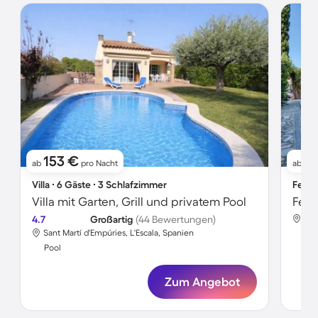
153 €
11
ab
pro Nacht
ab
Villa ∙ 6 Gäste ∙ 3 Schlafzimmer
Ferie
Villa mit Garten, Grill und privatem Pool
4.7
Großartig
(44 Bewertungen)
San
Sant Martí d'Empúries, L'Escala, Spanien
Poo
Pool
Zum Angebot