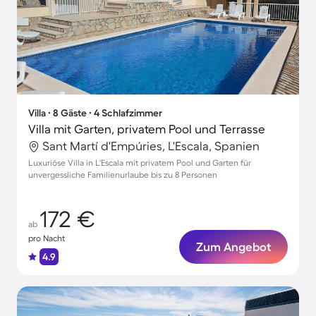
Villa ∙ 8 Gäste ∙ 4 Schlafzimmer
Villa mit Garten, privatem Pool und Terrasse
Sant Martí d'Empúries, L'Escala, Spanien
Luxuriöse Villa in L'Escala mit privatem Pool und Garten für
unvergessliche Familienurlaube bis zu 8 Personen
172 €
ab
pro Nacht
Zum Angebot
4.9