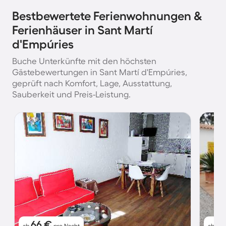
Bestbewertete Ferienwohnungen &
Ferienhäuser in Sant Martí
d'Empúries
Buche Unterkünfte mit den höchsten
Gästebewertungen in Sant Martí d'Empúries,
geprüft nach Komfort, Lage, Ausstattung,
Sauberkeit und Preis-Leistung.
66 €
1
ab
pro Nacht
ab