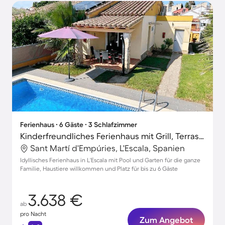
Ferienhaus ∙ 6 Gäste ∙ 3 Schlafzimmer
Kinderfreundliches Ferienhaus mit Grill, Terrasse und Garten | Hunde erlaubt
Sant Martí d'Empúries, L'Escala, Spanien
Idyllisches Ferienhaus in L'Escala mit Pool und Garten für die ganze
Familie, Haustiere willkommen und Platz für bis zu 6 Gäste
3.638 €
ab
pro Nacht
Zum Angebot