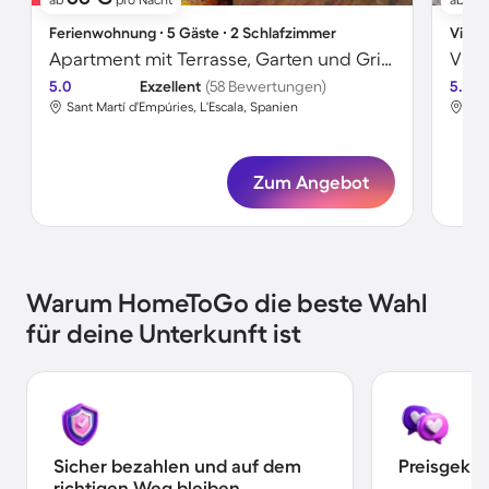
Ferienwohnung ∙ 5 Gäste ∙ 2 Schlafzimmer
Villa 
Apartment mit Terrasse, Garten und Grill | Naturblick
5.0
Exzellent
(58 Bewertungen)
5.0
Sant Martí d'Empúries, L'Escala, Spanien
San
Zum Angebot
Warum HomeToGo die beste Wahl
für deine Unterkunft ist
Sicher bezahlen und auf dem
Preisgekr
richtigen Weg bleiben