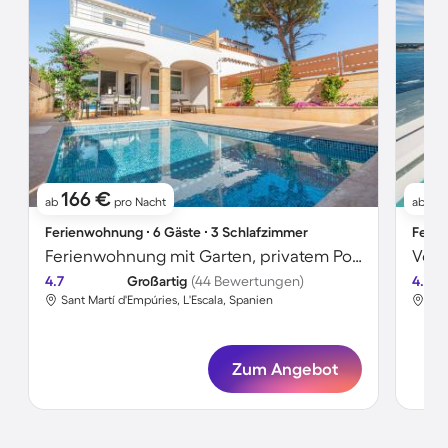
166 €
11
ab
pro Nacht
ab
Ferienwohnung ∙ 6 Gäste ∙ 3 Schlafzimmer
Ferie
Ferienwohnung mit Garten, privatem Pool und Terrasse | Bergblick | Neben dem Strand | Haustiere sind willkommen
4.7
Großartig
(44 Bewertungen)
4.7
Sant Martí d'Empúries, L'Escala, Spanien
San
Zum Angebot