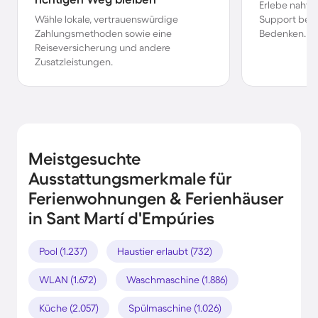
Erlebe nahtl
Wähle lokale, vertrauenswürdige
Support bei 
Zahlungsmethoden sowie eine
Bedenken.
Reiseversicherung und andere
Zusatzleistungen.
Meistgesuchte
Ausstattungsmerkmale für
Ferienwohnungen & Ferienhäuser
in Sant Martí d'Empúries
Pool (1.237)
Haustier erlaubt (732)
WLAN (1.672)
Waschmaschine (1.886)
Küche (2.057)
Spülmaschine (1.026)