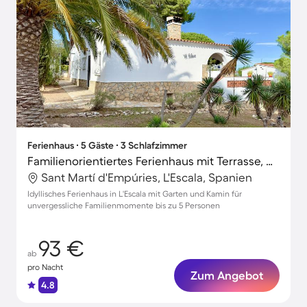
Ferienhaus ∙ 5 Gäste ∙ 3 Schlafzimmer
Familienorientiertes Ferienhaus mit Terrasse, Grill und Garten
Sant Martí d'Empúries, L'Escala, Spanien
Idyllisches Ferienhaus in L'Escala mit Garten und Kamin für
unvergessliche Familienmomente bis zu 5 Personen
93 €
ab
pro Nacht
Zum Angebot
4.8