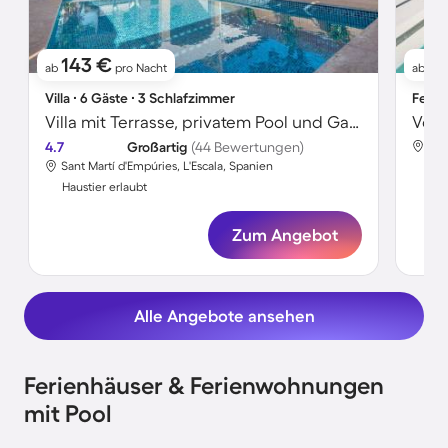
143 €
1
ab
pro Nacht
ab
Villa ∙ 6 Gäste ∙ 3 Schlafzimmer
Ferie
Villa mit Terrasse, privatem Pool und Garten
4.7
Großartig
(44 Bewertungen)
San
Sant Martí d'Empúries, L'Escala, Spanien
Hau
Haustier erlaubt
Zum Angebot
Alle Angebote ansehen
Ferienhäuser & Ferienwohnungen
mit Pool