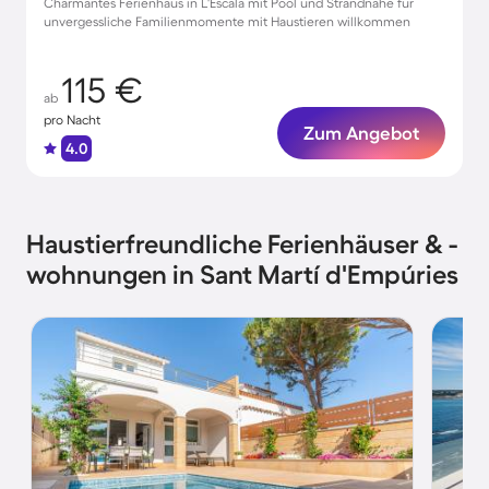
Charmantes Ferienhaus in L'Escala mit Pool und Strandnähe für
unvergessliche Familienmomente mit Haustieren willkommen
115 €
ab
pro Nacht
Zum Angebot
4.0
Haustierfreundliche Ferienhäuser & -
wohnungen in Sant Martí d'Empúries