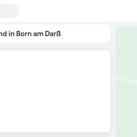
nd in Born am Darß