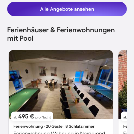
Alle Angebote ansehen
Ferienhäuser & Ferienwohnungen
mit Pool
495 €
91
ab
pro Nacht
ab
Ferienwohnung ∙ 20 Gäste ∙ 8 Schlafzimmer
Ferie
Ferienwohnung Wohnung in Norderende mit Großem Garten
Feri