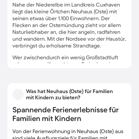
Nahe der Niederelbe im Landkreis Cuxhaven
liegt das kleine Örtchen Neuhaus (Oste) mit
seinen etwas über 1.100 Einwohnern. Der
Flecken an der Ostemündung zieht vor allem
Naturliebhaber an, die hier angeln, radfahren
und wandern. Mit der Nordsee vor der Haustür,
verbringst du erholsame Strandtage.
Wer zwischendurch ein wenig Großstadtluft
schnuppern will, macht vom Ferienhaus in
Neuhaus (Oste) aus einen Abstecher nach
Cuxhaven, das nur rund 30 Kilometer entfernt
liegt. Neben einem ganzen Ferienhaus kannst
Was hat Neuhaus (Oste) für Familien
du in Neuhaus (Oste) natürlich auch eine
mit Kindern zu bieten?
Ferienwohnung mieten. Appartements mit Grill,
Terrasse und Garten oder Balkon stehen
Spannende Ferienerlebnisse für
ebenso zur Verfügung wie anglerfreundliche
Familien mit Kindern
Wohnungen in Wassernähe.
Von der Ferienwohnung in Neuhaus (Oste) aus
sind viele Ausflugsziele für Familien mit