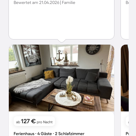
Bewertet am 21.04.2026 | Familie
Bewer
127 €
ab
pro Nacht
ab
Ferienhaus ∙ 4 Gäste ∙ 2 Schlafzimmer
Priva