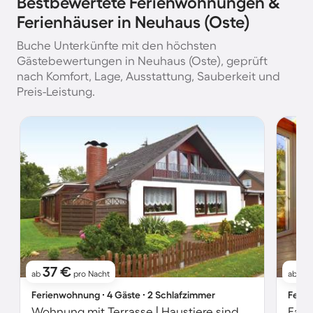
Bestbewertete Ferienwohnungen &
Ferienhäuser in Neuhaus (Oste)
Buche Unterkünfte mit den höchsten
Gästebewertungen in Neuhaus (Oste), geprüft
nach Komfort, Lage, Ausstattung, Sauberkeit und
Preis-Leistung.
37 €
6
ab
pro Nacht
ab
Ferienwohnung ∙ 4 Gäste ∙ 2 Schlafzimmer
Ferie
Wohnung mit Terrasse | Haustiere sind willkommen