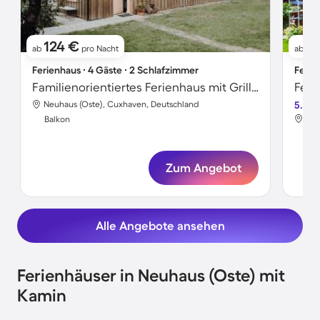
124 €
9
ab
pro Nacht
ab
Ferienhaus ∙ 4 Gäste ∙ 2 Schlafzimmer
Ferie
Familienorientiertes Ferienhaus mit Grill, Garten und Terrasse | Hunde erlaubt
Feri
Neuhaus (Oste), Cuxhaven, Deutschland
5.0
Neu
Balkon
Bal
Zum Angebot
Alle Angebote ansehen
Ferienhäuser in Neuhaus (Oste) mit
Kamin