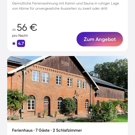
Gemütliche Ferienwohnung mit Kamin und Sauna in ruhiger Lage
von Hörne für unvergessliche Auszeiten zu zweit oder dritt
56 €
ab
pro Nacht
Zum Angebot
4.7
Ferienhaus ∙ 7 Gäste ∙ 2 Schlafzimmer