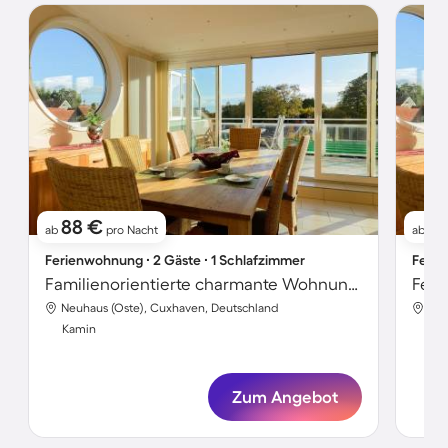
88 €
9
ab
pro Nacht
ab
Ferienwohnung ∙ 2 Gäste ∙ 1 Schlafzimmer
Ferie
Familienorientierte charmante Wohnung mit Terrasse
Feri
Neuhaus (Oste), Cuxhaven, Deutschland
Neu
Kamin
Ka
Zum Angebot