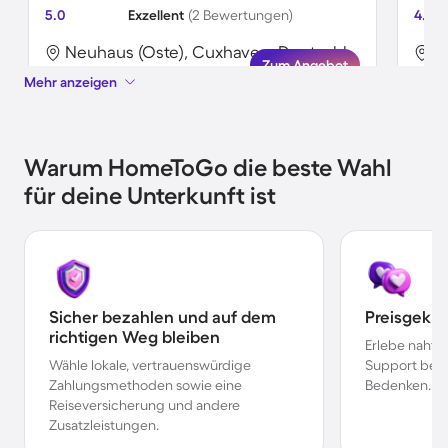
5.0
Exzellent
(2 Bewertungen)
4.3
Neuhaus (Oste), Cuxhaven, Deutschland
Zum Angebot
Mehr anzeigen
Warum HomeToGo die beste Wahl
für deine Unterkunft ist
Sicher bezahlen und auf dem
Preisgekr
richtigen Weg bleiben
Erlebe nahtl
Wähle lokale, vertrauenswürdige
Support bei 
Zahlungsmethoden sowie eine
Bedenken.
Reiseversicherung und andere
Zusatzleistungen.