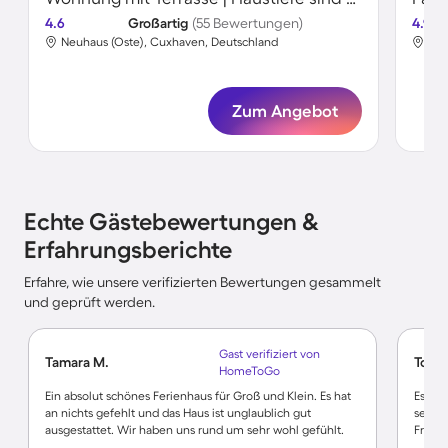
4.6
Großartig
(55 Bewertungen)
4.9
Neuhaus (Oste), Cuxhaven, Deutschland
Neu
Zum Angebot
Echte Gästebewertungen &
Erfahrungsberichte
Erfahre, wie unsere verifizierten Bewertungen gesammelt
und geprüft werden.
Gast verifiziert von
Tamara M.
Torst
HomeToGo
Ein absolut schönes Ferienhaus für Groß und Klein. Es hat
Es war
an nichts gefehlt und das Haus ist unglaublich gut
sehr n
ausgestattet. Wir haben uns rund um sehr wohl gefühlt.
Frühs