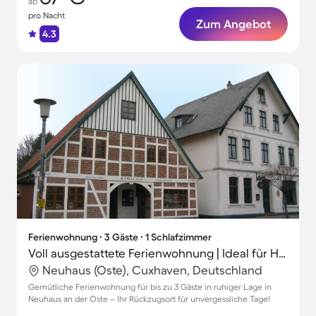
ab
pro Nacht
Zum Angebot
4.3
Ferienwohnung ∙ 3 Gäste ∙ 1 Schlafzimmer
Voll ausgestattete Ferienwohnung | Ideal für Homeoffice | Haustiere sind willkommen
Neuhaus (Oste), Cuxhaven, Deutschland
Gemütliche Ferienwohnung für bis zu 3 Gäste in ruhiger Lage in
Neuhaus an der Oste – Ihr Rückzugsort für unvergessliche Tage!