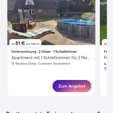
81 €
6
ab
pro Nacht
ab
Ferienwohnung ∙ 2 Gäste ∙ 1 Schlafzimmer
Ferie
Apartment mit 1 Schlafzimmer für 2 Personen
Neuhaus (Oste), Cuxhaven, Deutschland
4.1
Neu
Zum Angebot