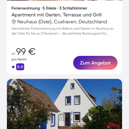
Ferienwohnung ∙ 5 Gäste ∙ 3 Schlafzimmer
Apartment mit Garten, Terrasse und Grill
Neuhaus (Oste), Cuxhaven, Deutschland
Gemütliche Ferienwohnung mit Balkon und Garten in Neuhaus an
der Oste für bis zu 5 Personen – der perfekte Rückzugsort für
Familien!
99 €
ab
pro Nacht
Zum Angebot
5.0