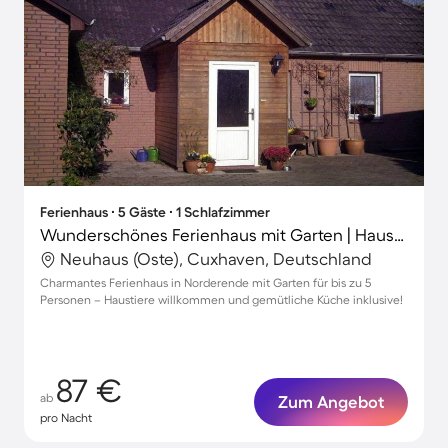
Ferienhaus ∙ 5 Gäste ∙ 1 Schlafzimmer
Wunderschönes Ferienhaus mit Garten | Haustiere erlaubt
Neuhaus (Oste), Cuxhaven, Deutschland
Charmantes Ferienhaus in Norderende mit Garten für bis zu 5
Personen – Haustiere willkommen und gemütliche Küche inklusive!
87 €
ab
Zum Angebot
pro Nacht