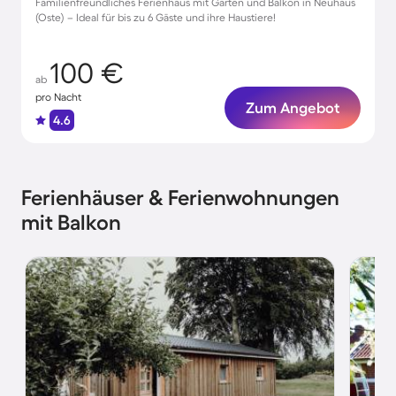
Familienfreundliches Ferienhaus mit Garten und Balkon in Neuhaus
(Oste) – Ideal für bis zu 6 Gäste und ihre Haustiere!
100 €
ab
pro Nacht
Zum Angebot
4.6
Ferienhäuser & Ferienwohnungen
mit Balkon