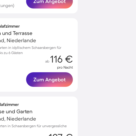
Zum Angebot
tungen)
chlafzimmer
n und Terrasse
nd, Niederlande
rten in idyllischem Schaarsbergen für
is zu 6 Gästen
116 €
ab
pro Nacht
Zum Angebot
hlafzimmer
sse und Garten
nd, Niederlande
ten in Schaarsbergen für unvergessliche