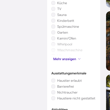
Küche
TV
Sauna
Kinderbett
Spülmaschine
Garten
Kamin/Ofen
Whirlpool
Waschmaschine
Mikrowelle
Mehr anzeigen
Klimaanlage
Ausstattungsmerkmale
Haustier erlaubt
Barrierefrei
Nichtraucher
Haustiere nicht gestattet
Aktivitäten