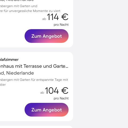
arsbergen mit Garten und
re für unvergessliche Momente zu viert
114 €
ab
pro Nacht
Zum Angebot
chlafzimmer
Wunderschönes Ferienhaus mit Terrasse und Garten | Hunde erlaubt
nd, Niederlande
arsbergen mit Garten für entspannte Tage mit
tier
104 €
ab
pro Nacht
Zum Angebot