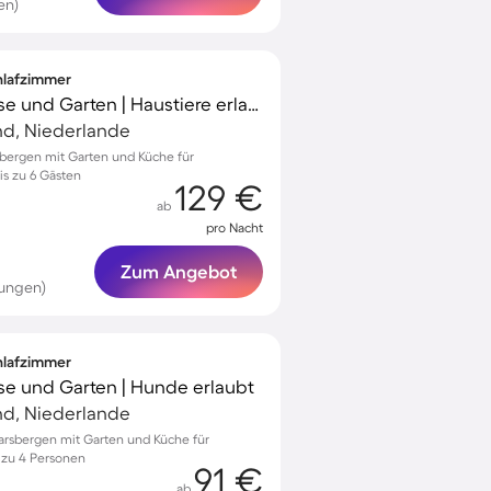
en)
chlafzimmer
Ferienhaus mit Terrasse und Garten | Haustiere erlaubt
nd, Niederlande
sbergen mit Garten und Küche für
s zu 6 Gästen
129 €
ab
pro Nacht
Zum Angebot
tungen)
chlafzimmer
se und Garten | Hunde erlaubt
nd, Niederlande
rsbergen mit Garten und Küche für
 zu 4 Personen
91 €
ab