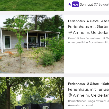
4.4
Sehr gut
(17 Bewer
Ferienhaus ∙ 6 Gäste ∙ 3 S
Ferienhaus mit Garte
Arnheim, Gelderla
Gemütliches Ferienhaus mit Ga
unvergessliche Auszeiten mit b
Ferienhaus ∙ 2 Gäste ∙ 1 Sc
Ferienhaus mit Terra
Arnheim, Gelderla
Romantischer Bungalow mit Gar
Auszeiten zu zweit