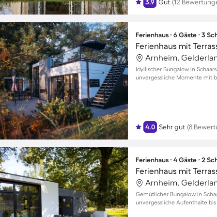
3.9
Gut
(12 Bewertung
Ferienhaus ∙ 6 Gäste ∙ 3 S
Arnheim, Gelderla
Idyllischer Bungalow in Schaar
unvergessliche Momente mit bi
4.0
Sehr gut
(8 Bewer
Ferienhaus ∙ 4 Gäste ∙ 2 S
Ferienhaus mit Terras
Arnheim, Gelderla
Gemütlicher Bungalow in Schaa
unvergessliche Aufenthalte bis