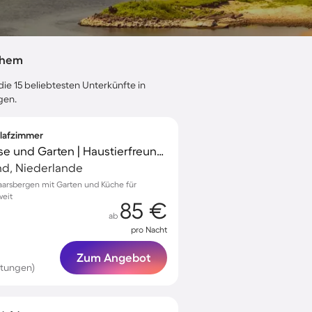
nhem
ie 15 beliebtesten Unterkünfte in
gen.
hlafzimmer
Ferienhaus mit Terrasse und Garten | Haustierfreundlich
nd, Niederlande
arsbergen mit Garten und Küche für
weit
85 €
ab
pro Nacht
Zum Angebot
rtungen)