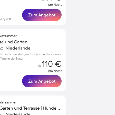
pro Nacht
Zum Angebot
tungen)
chlafzimmer
sse und Garten
nd, Niederlande
en in Schaarsbergen für bis zu 4 Personen –
Tage in der Natur
110 €
ab
pro Nacht
Zum Angebot
chlafzimmer
Tolles Ferienhaus mit Garten und Terrasse | Hunde erlaubt
nd, Niederlande