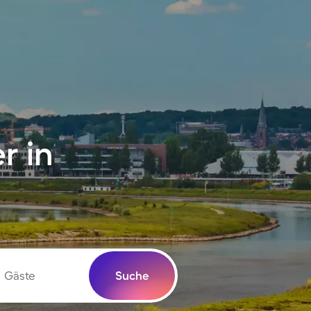
r in
Gäste
Suche