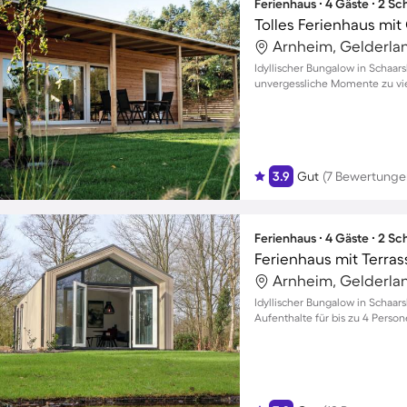
Ferienhaus ∙ 4 Gäste ∙ 2 S
Arnheim, Gelderla
Idyllischer Bungalow in Schaar
unvergessliche Momente zu vi
3.9
Gut
(7 Bewertunge
Ferienhaus ∙ 4 Gäste ∙ 2 S
Ferienhaus mit Terra
Arnheim, Gelderla
Idyllischer Bungalow in Schaar
Aufenthalte für bis zu 4 Perso