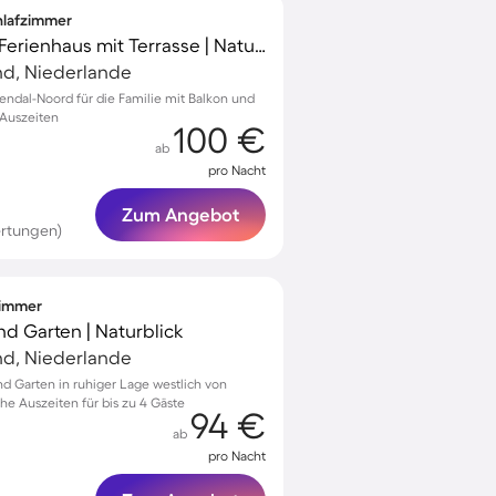
chlafzimmer
Familienfreundliches Ferienhaus mit Terrasse | Naturblick | Perfekt für die Arbeit von Zuhause
nd, Niederlande
endal-Noord für die Familie mit Balkon und
 Auszeiten
100 €
ab
pro Nacht
Zum Angebot
rtungen)
fzimmer
nd Garten | Naturblick
nd, Niederlande
nd Garten in ruhiger Lage westlich von
he Auszeiten für bis zu 4 Gäste
94 €
ab
pro Nacht