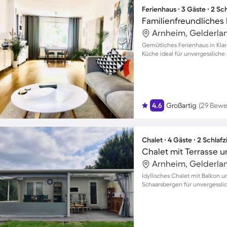
Ferienhaus ∙ 3 Gäste ∙ 2 S
Arnheim, Gelderla
Gemütliches Ferienhaus in Klar
Küche ideal für unvergessliche
4.6
Großartig
(29 Bewe
Chalet ∙ 4 Gäste ∙ 2 Schla
Chalet mit Terrasse u
Arnheim, Gelderla
Idyllisches Chalet mit Balkon u
Schaarsbergen für unvergesslic