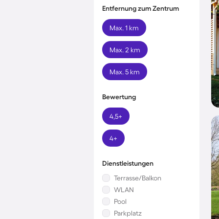
Entfernung zum Zentrum
Max. 1 km
Max. 2 km
Max. 5 km
Bewertung
4,5+
4+
Dienstleistungen
Terrasse/Balkon
WLAN
Pool
Parkplatz