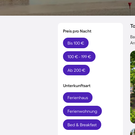
T
Preis pro Nacht
Ba
Ar
Bis 100 €
100 € - 199 €
Ab 200 €
Unterkunftsart
Ferienhaus
Ferienwohnung
Bed & Breakfast