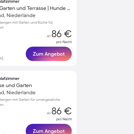
chlafzimmer
Tolles Ferienhaus mit Garten und Terrasse | Hunde erlaubt
nd, Niederlande
sbergen mit Garten und Küche für
ert
86 €
ab
pro Nacht
Zum Angebot
n)
chlafzimmer
sse und Garten
nd, Niederlande
sbergen mit Garten für unvergessliche
nen
86 €
ab
pro Nacht
Zum Angebot