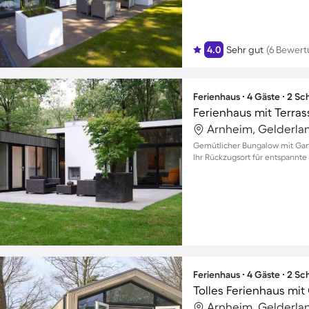
4.0
Sehr gut
(6 Bewer
Ferienhaus ∙ 4 Gäste ∙ 2 S
Ferienhaus mit Terra
Arnheim, Gelderla
Gemütlicher Bungalow mit Gart
Ihr Rückzugsort für entspannte 
Ferienhaus ∙ 4 Gäste ∙ 2 S
Arnheim, Gelderla