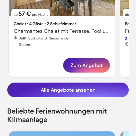
57 €
9
ab
pro Nacht
ab
Chalet ∙ 4 Gäste ∙ 2 Schlafzimmer
Ferie
Charmantes Chalet mit Terrasse, Pool und Garten | Strand in der Nähe
Feri
Delft, Südholland, Niederlande
3.8
Del
Garten
Gar
Zum Angebot
Alle Angebote ansehen
Beliebte Ferienwohnungen mit
Klimaanlage