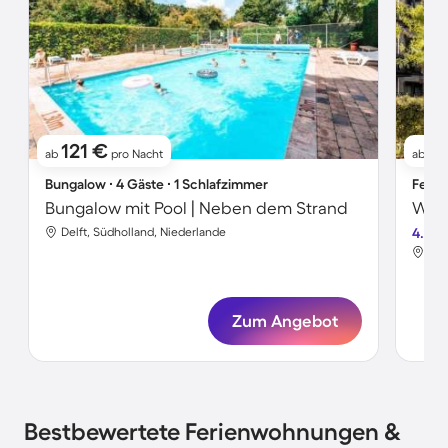
121 €
2
ab
pro Nacht
ab
Bungalow ∙ 4 Gäste ∙ 1 Schlafzimmer
Ferie
Bungalow mit Pool | Neben dem Strand
Wohn
Delft, Südholland, Niederlande
4.5
Del
Zum Angebot
Bestbewertete Ferienwohnungen &