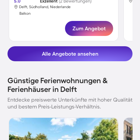
5.0
Exzellent
(2 Bewertungen)
Del
Delft, Südholland, Niederlande
Bal
Balkon
Zum Angebot
Alle Angebote ansehen
Günstige Ferienwohnungen &
Ferienhäuser in Delft
Entdecke preiswerte Unterkünfte mit hoher Qualität
und bestem Preis-Leistungs-Verhältnis.