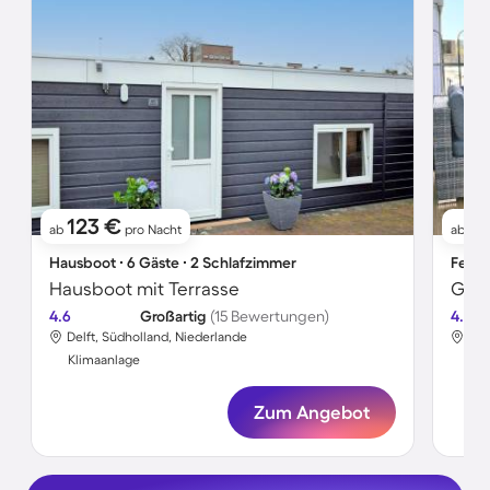
123 €
1
ab
pro Nacht
ab
Hausboot ∙ 6 Gäste ∙ 2 Schlafzimmer
Ferie
Hausboot mit Terrasse
Gerä
4.6
Großartig
(15 Bewertungen)
4.5
Delft, Südholland, Niederlande
Del
Klimaanlage
Kli
Zum Angebot