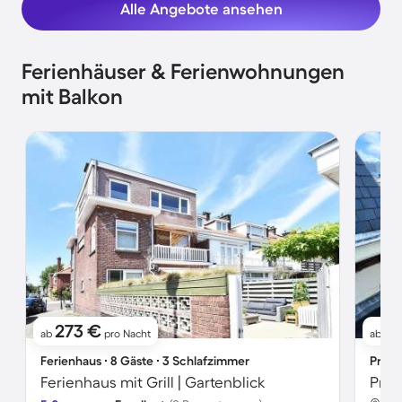
Alle Angebote ansehen
Ferienhäuser & Ferienwohnungen
mit Balkon
273 €
1
ab
pro Nacht
ab
Ferienhaus ∙ 8 Gäste ∙ 3 Schlafzimmer
Priva
Ferienhaus mit Grill | Gartenblick
Priv