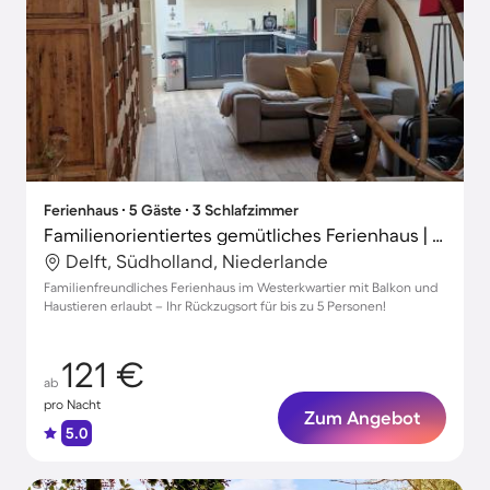
Ferienhaus ∙ 5 Gäste ∙ 3 Schlafzimmer
Familienorientiertes gemütliches Ferienhaus | Oude Kerk-Nähe | Stadtblick | Haustierfreundlich
Delft, Südholland, Niederlande
Familienfreundliches Ferienhaus im Westerkwartier mit Balkon und
Haustieren erlaubt – Ihr Rückzugsort für bis zu 5 Personen!
121 €
ab
pro Nacht
Zum Angebot
5.0