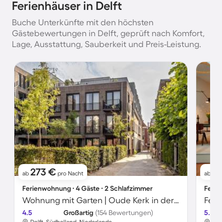
Ferienhäuser in Delft
Buche Unterkünfte mit den höchsten
Gästebewertungen in Delft, geprüft nach Komfort,
Lage, Ausstattung, Sauberkeit und Preis-Leistung.
273 €
11
ab
pro Nacht
ab
Ferienwohnung ∙ 4 Gäste ∙ 2 Schlafzimmer
Ferie
Wohnung mit Garten | Oude Kerk in der Nähe
4.5
Großartig
(154 Bewertungen)
5.0
Delft, Südholland, Niederlande
Del